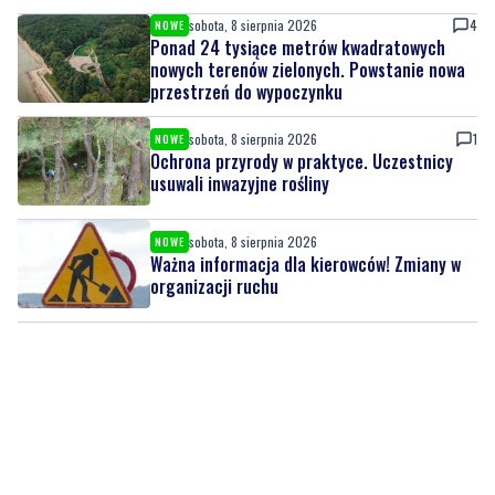
sobota, 8 sierpnia 2026
NOWE
Drzewa pod lupą specjalistów. Sprawdzają
ich kondycję i stabilność
sobota, 8 sierpnia 2026
4
NOWE
Ponad 24 tysiące metrów kwadratowych
nowych terenów zielonych. Powstanie nowa
przestrzeń do wypoczynku
sobota, 8 sierpnia 2026
1
NOWE
Ochrona przyrody w praktyce. Uczestnicy
usuwali inwazyjne rośliny
sobota, 8 sierpnia 2026
NOWE
Ważna informacja dla kierowców! Zmiany w
organizacji ruchu