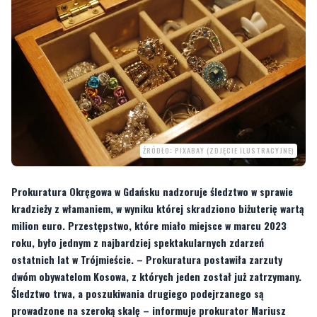
wtorek, 10 grudnia 2024, 10:00
ŹRÓDŁO: PIXABAY (ZDJĘCIE ILUSTRACYJNE)
Prokuratura Okręgowa w Gdańsku nadzoruje śledztwo w sprawie
kradzieży z włamaniem, w wyniku której skradziono biżuterię wartą
milion euro. Przestępstwo, które miało miejsce w marcu 2023
roku, było jednym z najbardziej spektakularnych zdarzeń
ostatnich lat w Trójmieście. – Prokuratura postawiła zarzuty