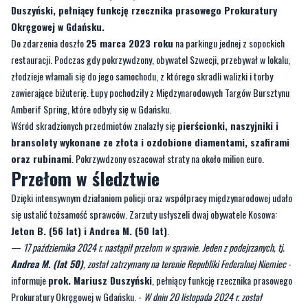
dwóm obywatelom Kosowa, z których jeden został już zatrzymany.
Śledztwo trwa, a poszukiwania drugiego podejrzanego są
prowadzone na szeroką skalę – informuje prokurator Mariusz
Duszyński, pełniący funkcję rzecznika prasowego Prokuratury
Okręgowej w Gdańsku.
Do zdarzenia doszło
25 marca 2023 roku
na parkingu jednej z sopockich
restauracji. Podczas gdy pokrzywdzony, obywatel Szwecji, przebywał w lokalu,
złodzieje włamali się do jego samochodu, z którego skradli walizki i torby
zawierające biżuterię. Łupy pochodziły z Międzynarodowych Targów Bursztynu
Amberif Spring, które odbyły się w Gdańsku.
Wśród skradzionych przedmiotów znalazły się
pierścionki, naszyjniki i
bransolety wykonane ze złota i ozdobione diamentami, szafirami
oraz rubinami
. Pokrzywdzony oszacował straty na około milion euro.
Przełom w śledztwie
Dzięki intensywnym działaniom policji oraz współpracy międzynarodowej udało
się ustalić tożsamość sprawców. Zarzuty usłyszeli dwaj obywatele Kosowa:
Jeton B. (56 lat) i Andrea M. (50 lat)
.
—
17 października 2024 r. nastąpił przełom w sprawie. Jeden z podejrzanych, tj.