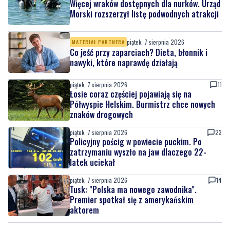
jubileuszowej edycji
piątek, 7 sierpnia 2026
3
Więcej wraków dostępnych dla nurków. Urząd
Morski rozszerzył listę podwodnych atrakcji
piątek, 7 sierpnia 2026
MATERIAŁ PARTNERA
Co jeść przy zaparciach? Dieta, błonnik i
nawyki, które naprawdę działają
piątek, 7 sierpnia 2026
11
Łosie coraz częściej pojawiają się na
Półwyspie Helskim. Burmistrz chce nowych
znaków drogowych
piątek, 7 sierpnia 2026
23
Policyjny pościg w powiecie puckim. Po
zatrzymaniu wyszło na jaw dlaczego 22-
latek uciekał
piątek, 7 sierpnia 2026
14
Tusk: "Polska ma nowego zawodnika".