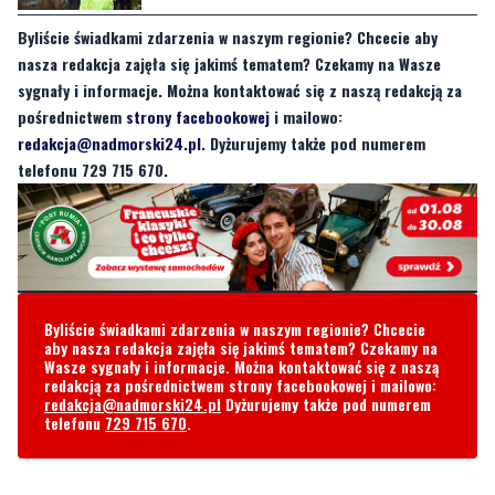
CZYTAJ TEŻ:
Archiwum X powraca do sprawy
makabrycznego odkrycia na Pomorzu
Byliście świadkami zdarzenia w naszym regionie? Chcecie aby
nasza redakcja zajęła się jakimś tematem? Czekamy na Wasze
sygnały i informacje. Można kontaktować się z naszą redakcją za
pośrednictwem
strony facebookowej
i mailowo:
redakcja@nadmorski24.pl
. Dyżurujemy także pod numerem
telefonu 729 715 670.
Byliście świadkami zdarzenia w naszym regionie? Chcecie
aby nasza redakcja zajęła się jakimś tematem? Czekamy na
Wasze sygnały i informacje. Można kontaktować się z naszą
redakcją za pośrednictwem strony facebookowej i mailowo:
redakcja@nadmorski24.pl
Dyżurujemy także pod numerem