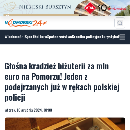
Wiadomości
Sport
Kultura
Społeczeństwo
Kronika policyjna
Turystyka
Fotoga
Głośna kradzież biżuterii za mln
euro na Pomorzu! Jeden z
podejrzanych już w rękach polskiej
policji