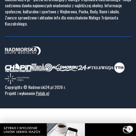
GoWork.pl
Dodaj ofertę pracy
Nadmorski24.pl - portal informacyjny z Małego Trójmiasta Kaszubskiego. Twoja
codzienna dawka najnowszych wiadomości z najbliższej okolicy. Informacje
społeczne, kulturalne i sportowe z Wejherowa, Pucka, Redy, Rumi i okolic.
Zawsze sprawdzone i aktualne info dla mieszkańców Małego Trójmiasta
Kaszubskiego.
Copyrights © Nadmorski24.pl 2026 r.
Projekt i wykonanie
Pixlab.pl
×