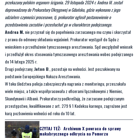
Andrea M. (lat 50)
, został zatrzymany na terenie Republiki Federalnej Niemiec
-
informuje
prok. Mariusz Duszyński
, pełniący funkcję rzecznika prasowego
Prokuratury Okręgowej w Gdańsku. -
W dniu 20 listopada 2024 r. został
przekazany polskim organom ścigania. 29 listopada 2024 r. Andrea M. został
doprowadzony do Prokuratury Okręgowej w Gdańsku, gdzie wykonano z jego
udziałem czynności procesowe, tj. prokurator ogłosił postanowienie o
przedstawieniu zarzutów i przesłuchał go w charakterze podejrzanego
.
Andrea M.
nie przyznał się do popełnienia zarzucanego mu czynu i skorzystał
z prawa do odmowy składania wyjaśnień. Prokurator wystąpił do Sądu z
wnioskiem o przedłużenie tymczasowego aresztowania. Sąd uwzględnił wniosek
i przedłużył okres stosowania tymczasowego aresztowania wobec podejrzanego
do 14 lutego 2025 r.
Drugi podejrzany,
Jeton B
., pozostaje na wolności. Jest poszukiwany na
podstawie Europejskiego Nakazu Aresztowania.
W toku śledztwa policja zabezpieczyła nagrania z monitoringu, przeszukała
wiele miejsc, a także współpracowała z oficerami łącznikowymi z Niemiec,
Skandynawii i Albanii. Prokuratorzy podkreślają, że zarzucane podejrzanym
przestępstwo, kwalifikowane z art. 279 § 1 Kodeksu karnego, zagrożone jest
karą pozbawienia wolności od roku do 10 lat.