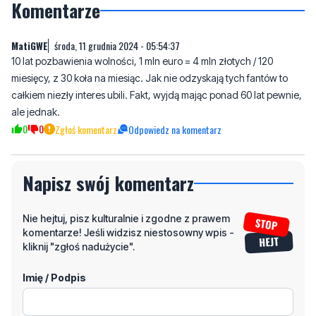
telefonu
729 715 670
.
Komentarze
MatiGWE
środa, 11 grudnia 2024 - 05:54:37
10 lat pozbawienia wolności, 1 mln euro = 4 mln złotych / 120
miesięcy, z 30 koła na miesiąc. Jak nie odzyskają tych fantów to
całkiem niezły interes ubili. Fakt, wyjdą mając ponad 60 lat pewnie,
ale jednak.
0
0
Zgłoś komentarz
Odpowiedz na komentarz
Napisz swój komentarz
Nie hejtuj, pisz kulturalnie i zgodne z prawem
komentarze! Jeśli widzisz niestosowny wpis -
kliknij "zgłoś nadużycie".