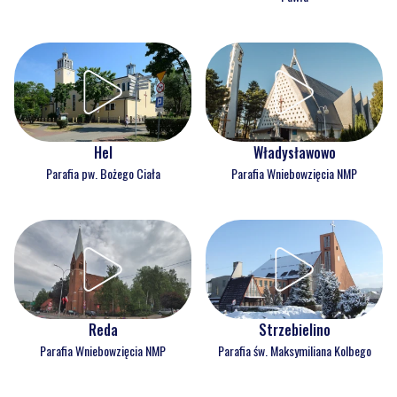
Hel
Władysławowo
Parafia pw. Bożego Ciała
Parafia Wniebowzięcia NMP
Reda
Strzebielino
Parafia Wniebowzięcia NMP
Parafia św. Maksymiliana Kolbego