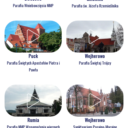
Parafia Wniebowzięcia NMP
Parafia św. Józefa Rzemieślnika
Puck
Wejherowo
Parafia Świętych Apostołów Piotra i
Parafia Świętej Trójcy
Pawła
Rumia
Wejherowo
Parafia NMP Wspomożenia wiernych
Sanktuarium Pasyjno-Maryjne