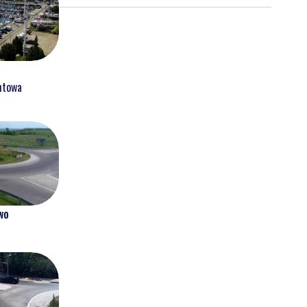
htowa
wo