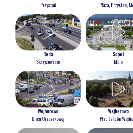
Przystań
Plaża, Przystań, M
Reda
Sopot
Skrzyżowanie
Molo
Wejherowo
Wejherowo
Ulica Orzeszkowej
Plac Jakuba Wejh