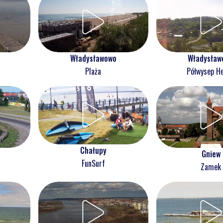
Władysławowo
Władysław
Plaża
Półwysep He
Chałupy
Gniew
FunSurf
Zamek