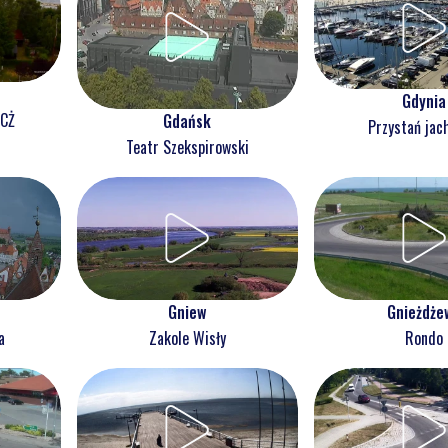
Gdynia
NCŻ
Gdańsk
Przystań jac
Teatr Szekspirowski
Gnieżdże
Gniew
Rondo
a
Zakole Wisły