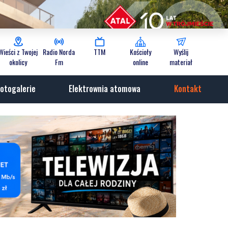
Wieści z Twojej
Radio Norda
TTM
Kościoły
Wyślij
okolicy
Fm
online
materiał
otogalerie
Elektrownia atomowa
Kontakt