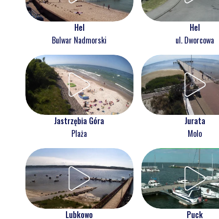
Hel
Hel
Bulwar Nadmorski
ul. Dworcowa
Jastrzębia Góra
Jurata
Plaża
Molo
Lubkowo
Puck