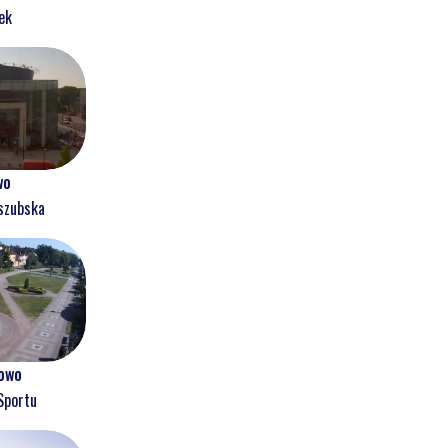
ek
wo
szubska
owo
Sportu