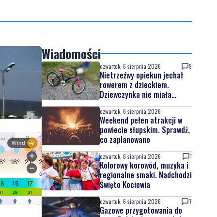
Wiadomości
czwartek, 6 sierpnia 2026
9
Nietrzeźwy opiekun jechał
rowerem z dzieckiem.
Dziewczynka nie miała
kasku
czwartek, 6 sierpnia 2026
Weekend pełen atrakcji w
powiecie słupskim. Sprawdź,
co zaplanowano
czwartek, 6 sierpnia 2026
1
Kolorowy korowód, muzyka i
regionalne smaki. Nadchodzi
Święto Kociewia
czwartek, 6 sierpnia 2026
7
Gazowe przygotowania do