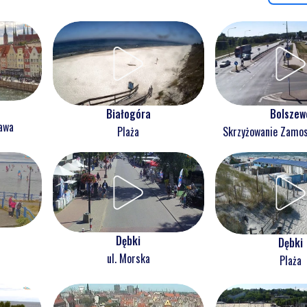
Białogóra
Bolszew
ława
Plaża
Skrzyżowanie Zam
Dębki
Dębki
ul. Morska
Plaża