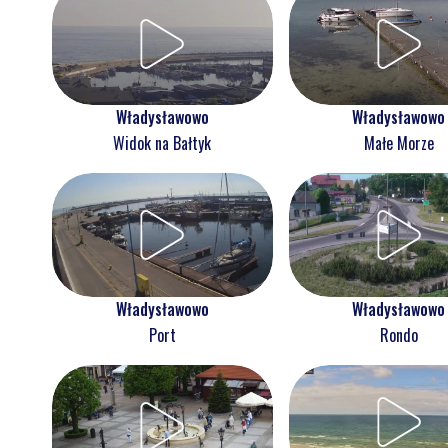
Władysławowo
Władysławowo
Widok na Bałtyk
Małe Morze
Władysławowo
Władysławowo
Port
Rondo