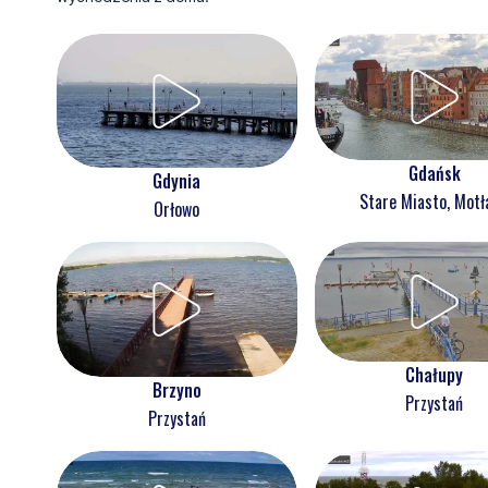
Gdańsk
Gdynia
Stare Miasto, Mot
Orłowo
Chałupy
Brzyno
Przystań
Przystań