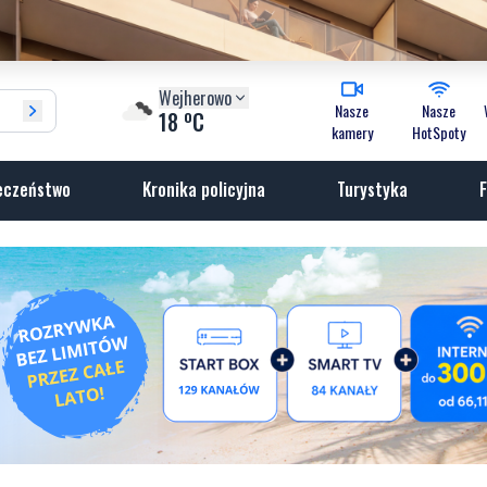
Wejherowo
Nasze
Nasze
o
18
C
kamery
HotSpoty
eczeństwo
Kronika policyjna
Turystyka
F