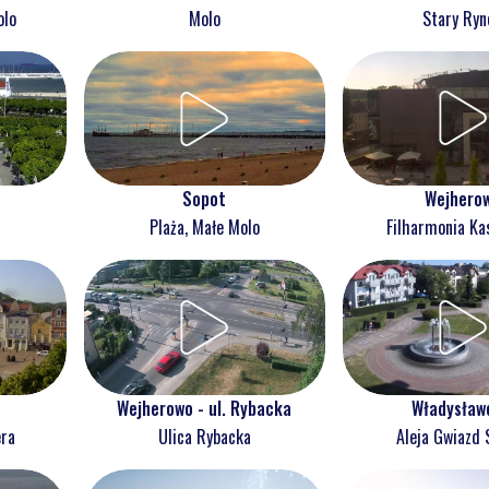
olo
Molo
Stary Ryn
Wejhero
Sopot
Filharmonia Ka
Plaża, Małe Molo
Wejherowo - ul. Rybacka
Władysław
era
Ulica Rybacka
Aleja Gwiazd 