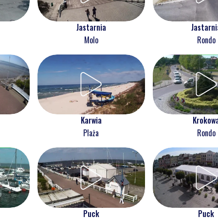
Jastarnia
Jastarni
Molo
Rondo
Karwia
Krokow
Plaża
Rondo
Puck
Puck