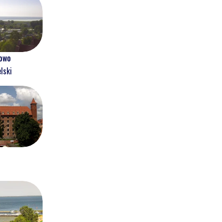
owo
lski