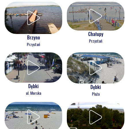
Chałupy
Brzyno
Przystań
Przystań
Dębki
Dębki
ul. Morska
Plaża