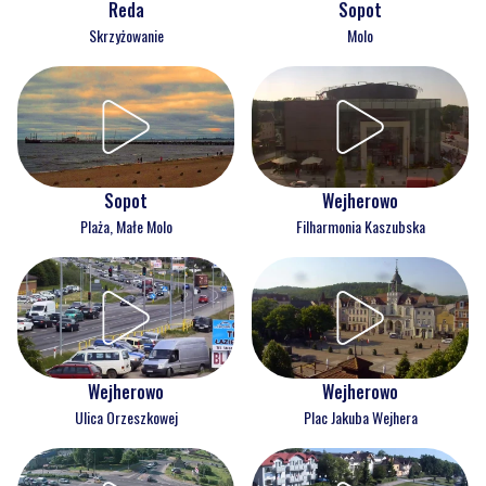
Reda
Sopot
Skrzyżowanie
Molo
Wejherowo
Sopot
Filharmonia Kaszubska
Plaża, Małe Molo
Wejherowo
Wejherowo
Ulica Orzeszkowej
Plac Jakuba Wejhera