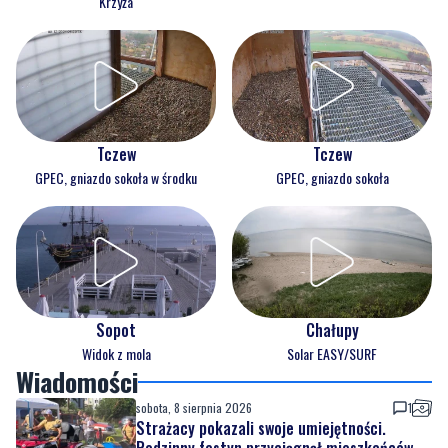
Krzyża
Tczew
Tczew
GPEC, gniazdo sokoła w środku
GPEC, gniazdo sokoła
Sopot
Chałupy
Widok z mola
Solar EASY/SURF
Wiadomości
sobota, 8 sierpnia 2026
1
Strażacy pokazali swoje umiejętności.