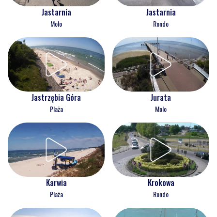
Jastarnia
Jastarnia
Molo
Rondo
Jastrzębia Góra
Jurata
Plaża
Molo
Karwia
Krokowa
Plaża
Rondo