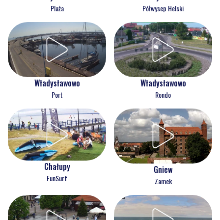
Plaża
Półwysep Helski
Władysławowo
Władysławowo
Port
Rondo
Chałupy
Gniew
FunSurf
Zamek