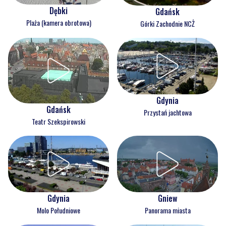
Dębki
Gdańsk
Plaża (kamera obrotowa)
Górki Zachodnie NCŻ
Gdynia
Gdańsk
Przystań jachtowa
Teatr Szekspirowski
Gdynia
Gniew
Molo Południowe
Panorama miasta