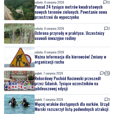
sobota, 8 sierpnia 2026
12
Ponad 24 tysiące metrów kwadratowych
nowych terenów zielonych. Powstanie nowa
przestrzeń do wypoczynku
sobota, 8 sierpnia 2026
2
Ochrona przyrody w praktyce. Uczestnicy
usuwali inwazyjne rośliny
sobota, 8 sierpnia 2026
Ważna informacja dla kierowców! Zmiany w
organizacji ruchu
piątek, 7 sierpnia 2026
1
Rekordowy Pochód Kociewski przeszedł
przez Gdańsk. Tysiące uczestników na
jubileuszowej edycji
piątek, 7 sierpnia 2026
3
Więcej wraków dostępnych dla nurków. Urząd
Morski rozszerzył listę podwodnych atrakcji