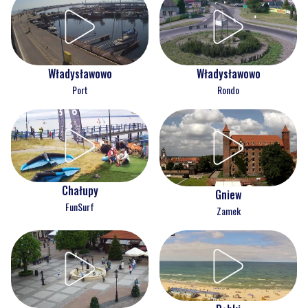
Władysławowo
Władysławowo
Port
Rondo
Chałupy
Gniew
FunSurf
Zamek