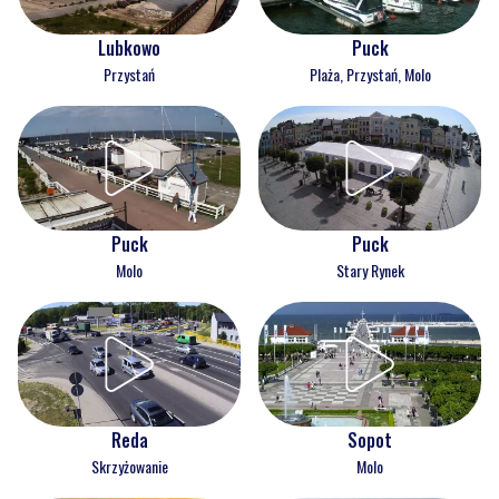
Lubkowo
Puck
Przystań
Plaża, Przystań, Molo
Puck
Puck
Molo
Stary Rynek
Reda
Sopot
Skrzyżowanie
Molo