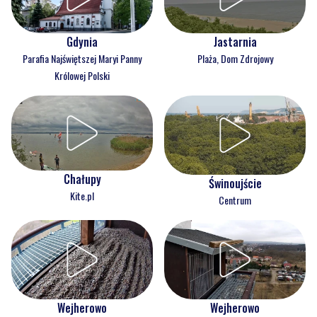
Gdynia
Jastarnia
Parafia Najświętszej Maryi Panny
Plaża, Dom Zdrojowy
Królowej Polski
Chałupy
Świnoujście
Kite.pl
Centrum
Wejherowo
Wejherowo