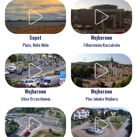
Wejherowo
Sopot
Filharmonia Kaszubska
Plaża, Małe Molo
Wejherowo
Wejherowo
Ulica Orzeszkowej
Plac Jakuba Wejhera