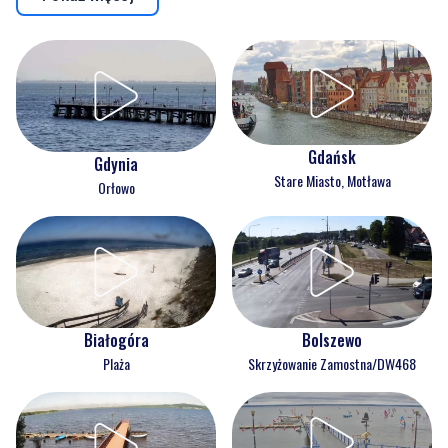
Gdańsk
Gdynia
Stare Miasto, Motława
Orłowo
Białogóra
Bolszewo
Plaża
Skrzyżowanie Zamostna/DW468