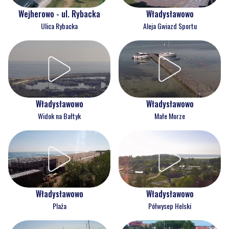
Wejherowo - ul. Rybacka
Władysławowo
Ulica Rybacka
Aleja Gwiazd Sportu
Władysławowo
Władysławowo
Widok na Bałtyk
Małe Morze
Władysławowo
Władysławowo
Plaża
Półwysep Helski