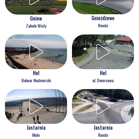
Gnieżdżewo
Gniew
Rondo
Zakole Wisły
Hel
Hel
Bulwar Nadmorski
ul. Dworcowa
Jastarnia
Jastarnia
Molo
Rondo