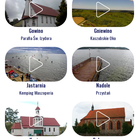
Gowino
Gniewino
Parafia Św. Izydora
Kaszubskie Oko
Jastarnia
Nadole
Kemping Maszoperia
Przystań