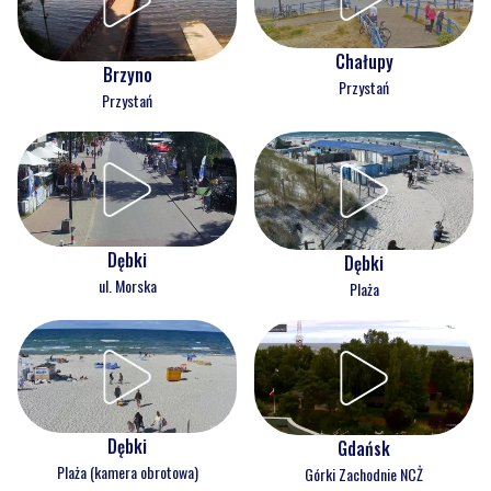
Chałupy
Brzyno
Przystań
Przystań
Dębki
Dębki
ul. Morska
Plaża
Dębki
Gdańsk
Plaża (kamera obrotowa)
Górki Zachodnie NCŻ