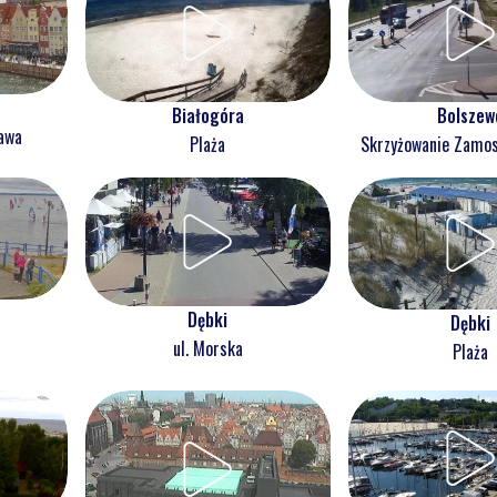
Białogóra
Bolszew
ława
Plaża
Skrzyżowanie Zam
Dębki
Dębki
ul. Morska
Plaża