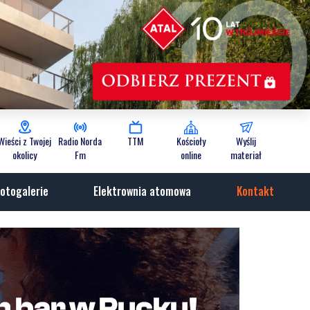
Wieści z Twojej
Radio Norda
TTM
Kościoły
Wyślij
okolicy
Fm
online
materiał
otogalerie
Elektrownia atomowa
Kontakt