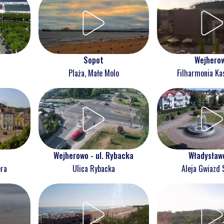
Wejhero
Sopot
Filharmonia Ka
Plaża, Małe Molo
Wejherowo - ul. Rybacka
Władysław
era
Ulica Rybacka
Aleja Gwiazd 