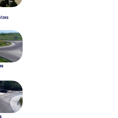
htowa
wo
a