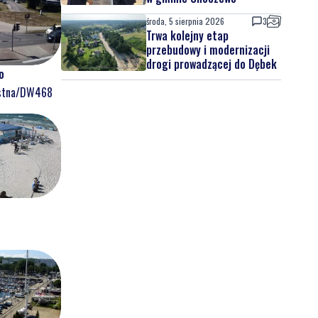
środa, 5 sierpnia 2026
3
Trwa kolejny etap
przebudowy i modernizacji
drogi prowadzącej do Dębek
o
ostna/DW468