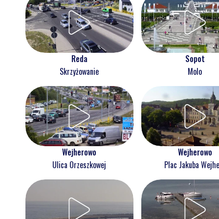
Reda
Sopot
Skrzyżowanie
Molo
Wejherowo
Wejherowo
Ulica Orzeszkowej
Plac Jakuba Wejh