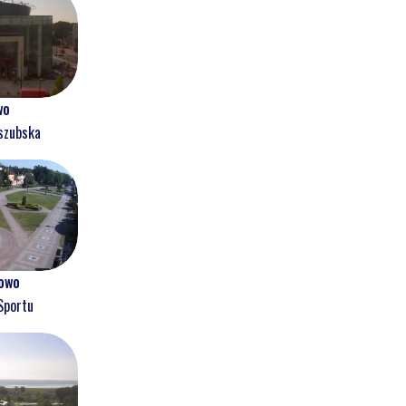
wo
szubska
owo
Sportu