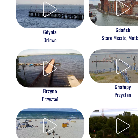
Gdańsk
Gdynia
Stare Miasto, Mot
Orłowo
Chałupy
Brzyno
Przystań
Przystań