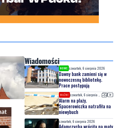
Wiadomości
czwartek, 6 sierpnia 2026
NOWE
Dawny bank zamieni się w
nowoczesną bibliotekę.
Prace postępują
czwartek, 6 sierpnia 2026
WAŻNE
Alarm na plaży.
Spacerowiczka natrafiła na
niewybuch
czwartek, 6 sierpnia 2026
Adamczycha wróciła na mały