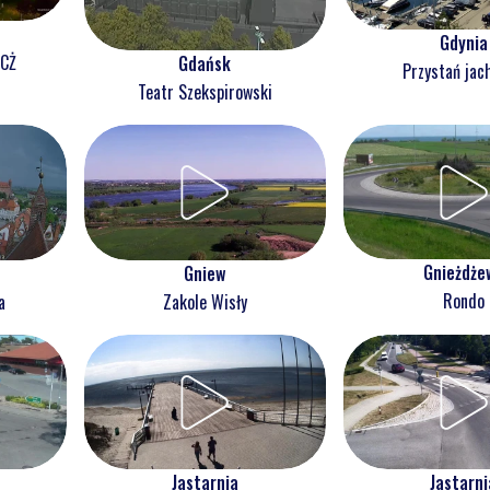
Gdynia
NCŻ
Gdańsk
Przystań jac
Teatr Szekspirowski
Gnieżdże
Gniew
Rondo
a
Zakole Wisły
Jastarnia
Jastarni