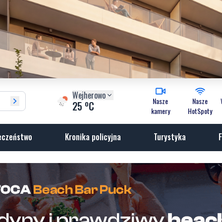
Wejherowo
Nasze
Nasze
o
25
C
kamery
HotSpoty
eczeństwo
Kronika policyjna
Turystyka
F