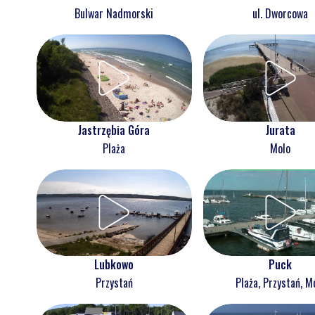
Bulwar Nadmorski
ul. Dworcowa
Jastrzębia Góra
Jurata
Plaża
Molo
Lubkowo
Puck
Przystań
Plaża, Przystań, M