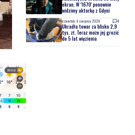
ekran. W '1670' ponownie
widzimy aktorkę z Gdyni
czwartek, 6 sierpnia 2026
4
Ukradła towar za blisko 2,9
tys. zł. Teraz może jej grozić
do 5 lat więzienia