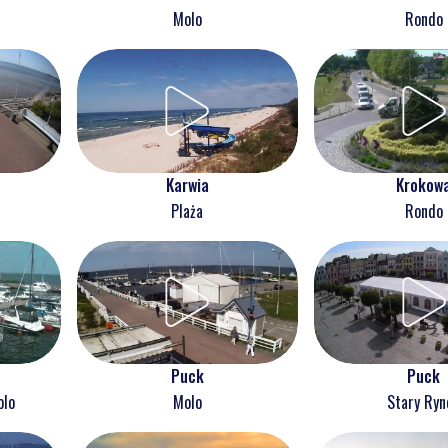
Molo
Rondo
Karwia
Krokow
Plaża
Rondo
Puck
Puck
olo
Molo
Stary Ryn