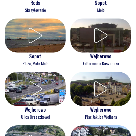
Reda
Sopot
Skrzyżowanie
Molo
Wejherowo
Sopot
Filharmonia Kaszubska
Plaża, Małe Molo
Wejherowo
Wejherowo
Ulica Orzeszkowej
Plac Jakuba Wejhera