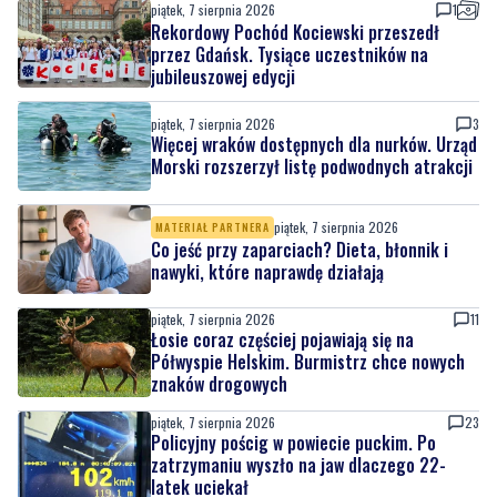
piątek, 7 sierpnia 2026
1
Rekordowy Pochód Kociewski przeszedł
przez Gdańsk. Tysiące uczestników na
jubileuszowej edycji
piątek, 7 sierpnia 2026
3
Więcej wraków dostępnych dla nurków. Urząd
Morski rozszerzył listę podwodnych atrakcji
piątek, 7 sierpnia 2026
MATERIAŁ PARTNERA
Co jeść przy zaparciach? Dieta, błonnik i
nawyki, które naprawdę działają
piątek, 7 sierpnia 2026
11
Łosie coraz częściej pojawiają się na
Półwyspie Helskim. Burmistrz chce nowych
znaków drogowych
piątek, 7 sierpnia 2026
23
Policyjny pościg w powiecie puckim. Po
zatrzymaniu wyszło na jaw dlaczego 22-
latek uciekał