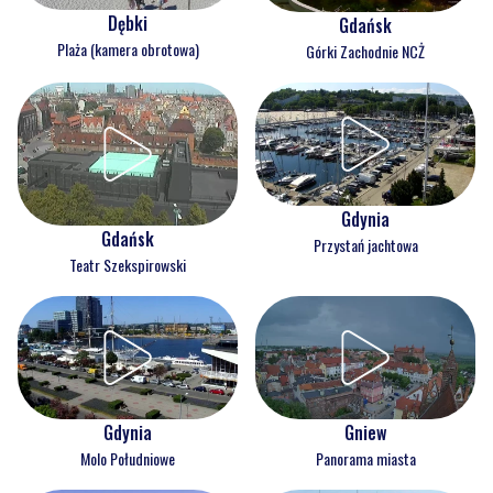
Dębki
Gdańsk
Plaża (kamera obrotowa)
Górki Zachodnie NCŻ
Gdynia
Gdańsk
Przystań jachtowa
Teatr Szekspirowski
Gdynia
Gniew
Molo Południowe
Panorama miasta