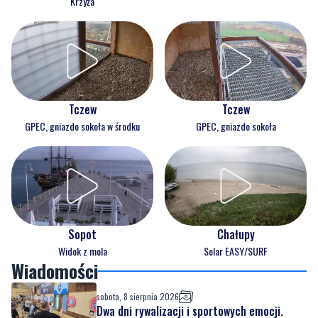
Krzyża
Tczew
Tczew
GPEC, gniazdo sokoła w środku
GPEC, gniazdo sokoła
Sopot
Chałupy
Widok z mola
Solar EASY/SURF
Wiadomości
sobota, 8 sierpnia 2026
Dwa dni rywalizacji i sportowych emocji.