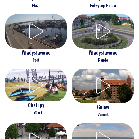
Plaża
Półwysep Helski
Władysławowo
Władysławowo
Port
Rondo
Chałupy
Gniew
FunSurf
Zamek