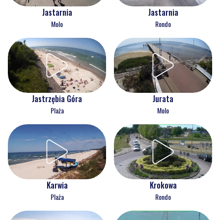
Jastarnia
Jastarnia
Molo
Rondo
Jastrzębia Góra
Jurata
Plaża
Molo
Karwia
Krokowa
Plaża
Rondo