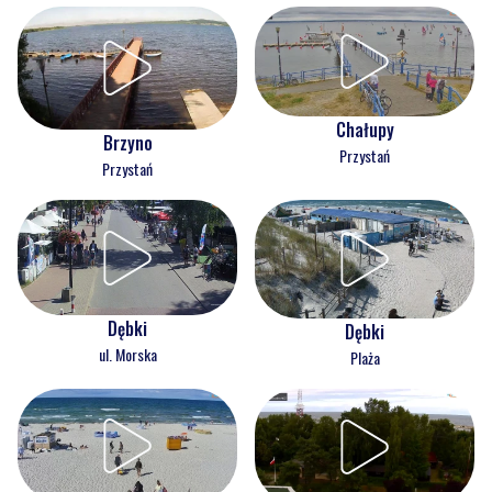
Chałupy
Brzyno
Przystań
Przystań
Dębki
Dębki
ul. Morska
Plaża