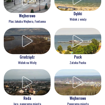
Dębki
Wejherowo
Widok z wieży
Plac Jakuba Wejhera, Fontanna
Grudziądz
Puck
Widok na Wisłę
Zatoka Pucka
Reda
Wejherowo
Jara, panorama miasta
Panorama miasta