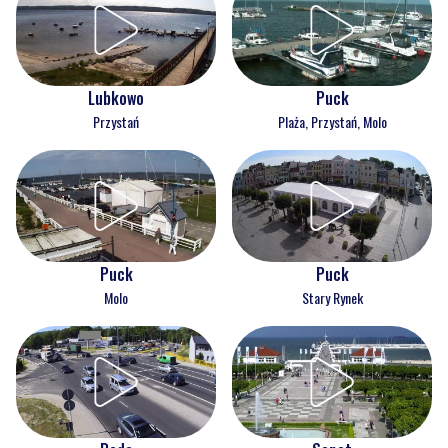
Lubkowo
Puck
Przystań
Plaża, Przystań, Molo
Puck
Puck
Molo
Stary Rynek