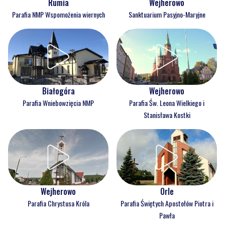
Rumia
Wejherowo
Parafia NMP Wspomożenia wiernych
Sanktuarium Pasyjno-Maryjne
Białogóra
Wejherowo
Parafia Wniebowzięcia NMP
Parafia Św. Leona Wielkiego i
Stanisława Kostki
Wejherowo
Orle
Parafia Chrystusa Króla
Parafia Świętych Apostołów Piotra i
Pawła