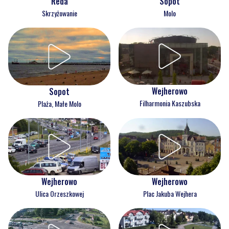
Reda
Sopot
Skrzyżowanie
Molo
Wejherowo
Sopot
Filharmonia Kaszubska
Plaża, Małe Molo
Wejherowo
Wejherowo
Ulica Orzeszkowej
Plac Jakuba Wejhera