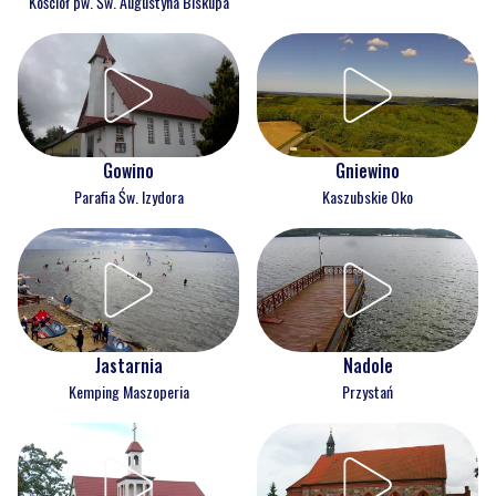
Kościół pw. Św. Augustyna Biskupa
Gowino
Gniewino
Parafia Św. Izydora
Kaszubskie Oko
Jastarnia
Nadole
Kemping Maszoperia
Przystań