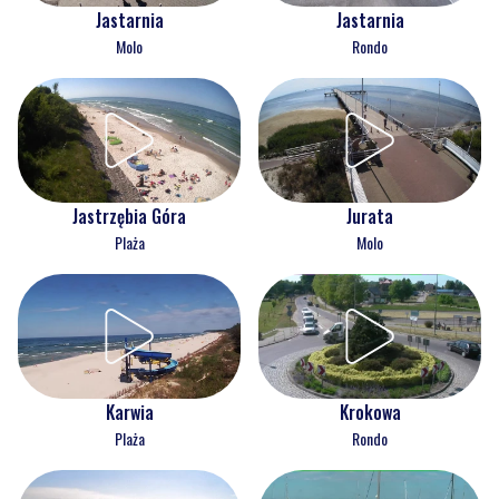
Jastarnia
Jastarnia
Molo
Rondo
Jastrzębia Góra
Jurata
Plaża
Molo
Karwia
Krokowa
Plaża
Rondo