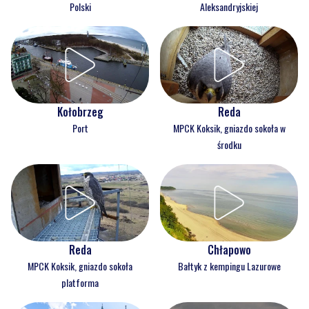
Polski
Aleksandryjskiej
Kołobrzeg
Reda
Port
MPCK Koksik, gniazdo sokoła w
środku
Reda
Chłapowo
MPCK Koksik, gniazdo sokoła
Bałtyk z kempingu Lazurowe
platforma