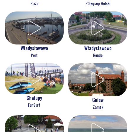
Plaża
Półwysep Helski
Władysławowo
Władysławowo
Port
Rondo
Chałupy
Gniew
FunSurf
Zamek