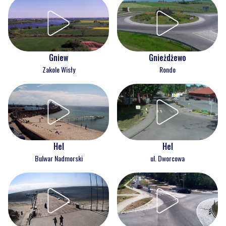
Gnieżdżewo
Gniew
Rondo
Zakole Wisły
Hel
Hel
Bulwar Nadmorski
ul. Dworcowa