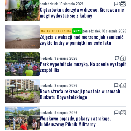
poniedziałek, 10 sierpnia 2026
2
Ciężarówka uderzyła w drzewo. Kierowca nie
mógł wydostać się z kabiny
poniedziałek, 10 sierpnia 2026
MATERIAŁ PARTNERA
NOWE
Zdjęcia z wakacji nad morzem: jak zamienić
zwykłe kadry w pamiątki na całe lata
niedziela, 9 sierpnia 2026
1
Park wypełnił się muzyką. Na scenie wystąpił
zespół Ilia
niedziela, 9 sierpnia 2026
2
Nowa strefa rekreacji powstała w ramach
Budżetu Obywatelskiego
niedziela, 9 sierpnia 2026
7
Wojskowe pojazdy, pokazy i atrakcje.
Jubileuszowy Piknik Militarny