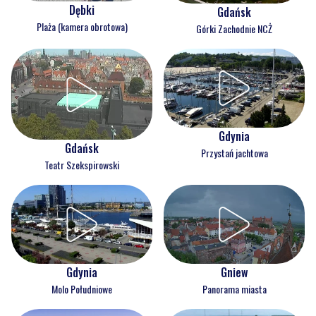
Dębki
Gdańsk
Plaża (kamera obrotowa)
Górki Zachodnie NCŻ
Gdynia
Gdańsk
Przystań jachtowa
Teatr Szekspirowski
Gdynia
Gniew
Molo Południowe
Panorama miasta