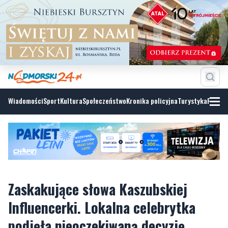
Wiadomości
Sport
Kultura
Społeczeństwo
Kronika policyjna
Turystyka
Fotoga
Zaskakujące słowa Kaszubskiej
Influencerki. Lokalna celebrytka
podjęła nieoczekiwaną decyzję