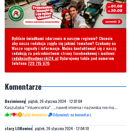
Byliście świadkami zdarzenia w naszym regionie? Chcecie
aby nasza redakcja zajęła się jakimś tematem? Czekamy na
Wasze sygnały i informacje. Można kontaktować się z naszą
redakcją za pośrednictwem strony facebookowej i mailowo:
redakcja@nadmorski24.pl
Dyżurujemy także pod numerem
telefonu
729 715 670
.
Komentarze
Bezimienny
piątek, 26 stycznia 2024 - 12:01:04
Kaszubska " Inluencerka" ....nawet imienia i nazwiska nie ma...
9
1
Zgłoś komentarz
Odpowiedz na komentarz
stary LOKowiec
piątek, 26 stycznia 2024 - 12:04:10