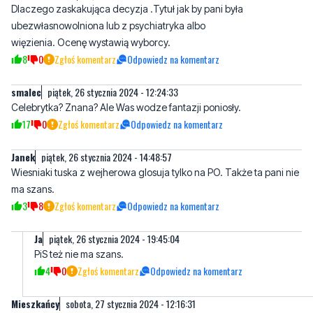
Dlaczego zaskakująca decyzja .Tytuł jak by pani była
ubezwłasnowolniona lub z psychiatryka albo
więzienia. Ocenę wystawią wyborcy.
8
0
Zgłoś komentarz
Odpowiedz na komentarz
smalec
piątek, 26 stycznia 2024 - 12:24:33
Celebrytka? Znana? Ale Was wodze fantazji poniosły.
17
0
Zgłoś komentarz
Odpowiedz na komentarz
Janek
piątek, 26 stycznia 2024 - 14:48:57
Wiesniaki tuska z wejherowa glosuja tylko na PO. Także ta pani nie
ma szans.
3
8
Zgłoś komentarz
Odpowiedz na komentarz
Ja
piątek, 26 stycznia 2024 - 19:45:04
PiS też nie ma szans.
4
0
Zgłoś komentarz
Odpowiedz na komentarz
Mieszkańcy
sobota, 27 stycznia 2024 - 12:16:31