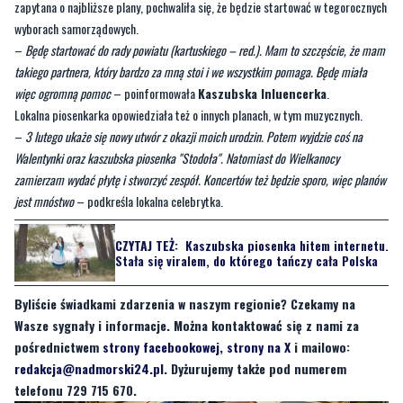
zapytana o najbliższe plany, pochwaliła się, że będzie startować w tegorocznych
wyborach samorządowych.
–
Będę startować do rady powiatu (kartuskiego – red.). Mam to szczęście, że mam
takiego partnera, który bardzo za mną stoi i we wszystkim pomaga. Będę miała
więc ogromną pomoc
– poinformowała
Kaszubska Inluencerka
.
Lokalna piosenkarka opowiedziała też o innych planach, w tym muzycznych.
–
3 lutego ukaże się nowy utwór z okazji moich urodzin. Potem wyjdzie coś na
Walentynki oraz kaszubska piosenka "Stodoła". Natomiast do Wielkanocy
zamierzam wydać płytę i stworzyć zespół. Koncertów też będzie sporo, więc planów
jest mnóstwo
– podkreśla lokalna celebrytka.
CZYTAJ TEŻ:
Kaszubska piosenka hitem internetu.
Stała się viralem, do którego tańczy cała Polska
Byliście świadkami zdarzenia w naszym regionie? Czekamy na
Wasze sygnały i informacje. Można kontaktować się z nami za
pośrednictwem
strony facebookowej
,
strony na X
i mailowo:
redakcja@nadmorski24.pl
. Dyżurujemy także pod numerem
telefonu 729 715 670.