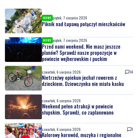
Piknik nad Łupawą połączył mieszkańców
piątek, 7 sierpnia 2026
NOWE
Przed nami weekend. Nie masz jeszcze
planów? Sprawdź nasze propozycje w
powiecie wejherowskim i puckim
czwartek, 6 sierpnia 2026
14
Nietrzeźwy opiekun jechał rowerem z
dzieckiem. Dziewczynka nie miała kasku
czwartek, 6 sierpnia 2026
Weekend pełen atrakcji w powiecie
słupskim. Sprawdź, co zaplanowano
czwartek, 6 sierpnia 2026
1
Kolorowy korowód, muzyka i regionalne
smaki. Nadchodzi Święto Kociewia
czwartek, 6 sierpnia 2026
10