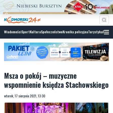
Wiadomości
Sport
Kultura
Społeczeństwo
Kronika policyjna
Turystyka
Fotoga
Msza o pokój – muzyczne
wspomnienie księdza Stachowskiego
wtorek, 17 sierpnia 2021, 13:30