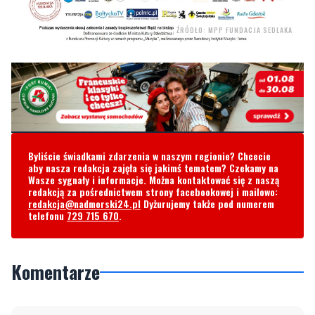
Byliście świadkami zdarzenia w naszym regionie? Chcecie
aby nasza redakcja zajęła się jakimś tematem? Czekamy na
Wasze sygnały i informacje. Można kontaktować się z naszą
redakcją za pośrednictwem strony facebookowej i mailowo:
redakcja@nadmorski24.pl
Dyżurujemy także pod numerem
telefonu
729 715 670
.
Komentarze
Napisz swój komentarz
Nie hejtuj, pisz kulturalnie i zgodne z prawem