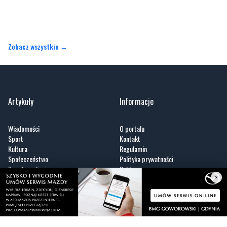
Zobacz wszystkie →
Artykuły
Informacje
Wiadomości
O portalu
Sport
Kontakt
Kultura
Regulamin
Społeczeństwo
Polityka prywatności
Kronika policyjna
Reklama
Zobacz
×
Fotogalerie
Nasze HotSpoty
Nasze kamery
Praca
Praca IT Gdańsk