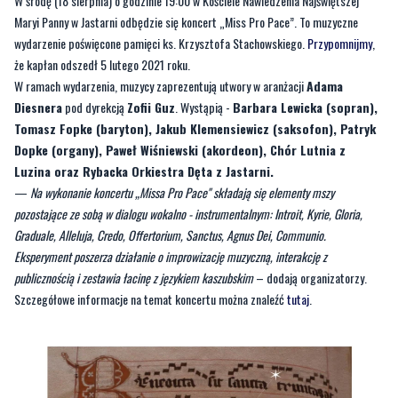
W ramach wydarzenia, muzycy zaprezentują utwory w aranżacji
Adama
Diesnera
pod dyrekcją
Zofii Guz
. Wystąpią -
Barbara Lewicka (sopran),
Tomasz Fopke (baryton), Jakub Klemensiewicz (saksofon), Patryk
Dopke (organy), Paweł Wiśniewski (akordeon), Chór Lutnia z
Luzina oraz Rybacka Orkiestra Dęta z Jastarni.
—
Na wykonanie koncertu „Missa Pro Pace" składają się elementy mszy
pozostające ze sobą w dialogu wokalno - instrumentalnym: Introit, Kyrie, Gloria,
Graduale, Alleluja, Credo, Offertorium, Sanctus, Agnus Dei, Communio.
Eksperyment poszerza działanie o improwizację muzyczną, interakcję z
publicznością i zestawia łacinę z językiem kaszubskim
– dodają organizatorzy.
Szczegółowe informacje na temat koncertu można znaleźć
tutaj
.