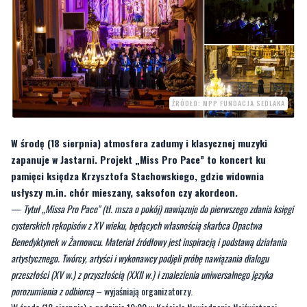
ŹRÓDŁO: MPP FUNDACJA SEDLAKA
W środę (18 sierpnia) atmosfera zadumy i klasycznej muzyki
zapanuje w Jastarni. Projekt „Miss Pro Pace” to koncert ku
pamięci księdza Krzysztofa Stachowskiego, gdzie widownia
usłyszy m.in. chór mieszany, saksofon czy akordeon.
—
Tytuł „Missa Pro Pace" (tł. msza o pokój) nawiązuje do pierwszego zdania księgi
cysterskich rękopisów z XV wieku, będących własnością skarbca Opactwa
Benedyktynek w Żarnowcu. Materiał źródłowy jest inspiracją i podstawą działania
artystycznego. Twórcy, artyści i wykonawcy podjęli próbę nawiązania dialogu
przeszłości (XV w.) z przyszłością (XXII w.) i znalezienia uniwersalnego języka
porozumienia z odbiorcą
– wyjaśniają organizatorzy.
W środę (18 sierpnia) o godzinie 19:00 w Kościele Nawiedzenia Najświętszej
Maryi Panny w Jastarni odbędzie się koncert „Miss Pro Pace”. To muzyczne
wydarzenie poświęcone pamięci ks. Krzysztofa Stachowskiego.
Przypomnijmy
,
że kapłan odszedł 5 lutego 2021 roku.