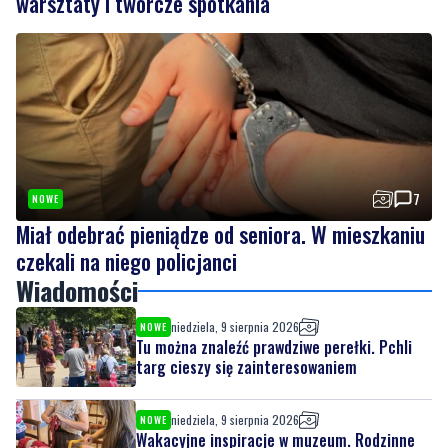
7
NOWE
Miał odebrać pieniądze od seniora. W mieszkaniu
czekali na niego policjanci
Wiadomości
niedziela, 9 sierpnia 2026
NOWE
Tu można znaleźć prawdziwe perełki. Pchli
targ cieszy się zainteresowaniem
niedziela, 9 sierpnia 2026
NOWE
Wakacyjne inspiracje w muzeum. Rodzinne
warsztaty i twórcze spotkania
niedziela, 9 sierpnia 2026
NOWE