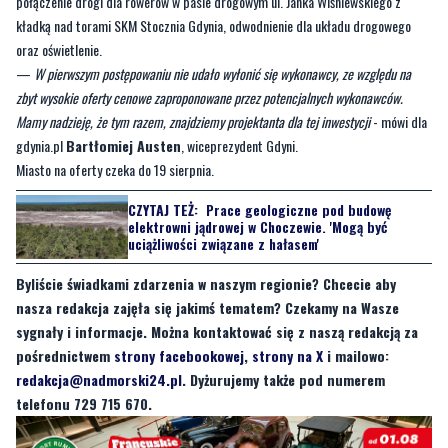
—
W pierwszym postępowaniu nie udało wyłonić się wykonawcy, ze względu na
zbyt wysokie oferty cenowe zaproponowane przez potencjalnych wykonawców.
Mamy nadzieję, że tym razem, znajdziemy projektanta dla tej inwestycji
- mówi dla
gdynia.pl
Bartłomiej Austen
, wiceprezydent Gdyni.
Miasto na oferty czeka do 19 sierpnia.
CZYTAJ TEŻ:
Prace geologiczne pod budowę
elektrowni jądrowej w Choczewie. 'Mogą być
uciążliwości związane z hałasem'
Byliście świadkami zdarzenia w naszym regionie? Chcecie aby
nasza redakcja zajęła się jakimś tematem? Czekamy na Wasze
sygnały i informacje. Można kontaktować się z naszą redakcją za
pośrednictwem
strony facebookowej
,
strony na X
i mailowo:
redakcja@nadmorski24.pl
. Dyżurujemy także pod numerem
telefonu 729 715 670.