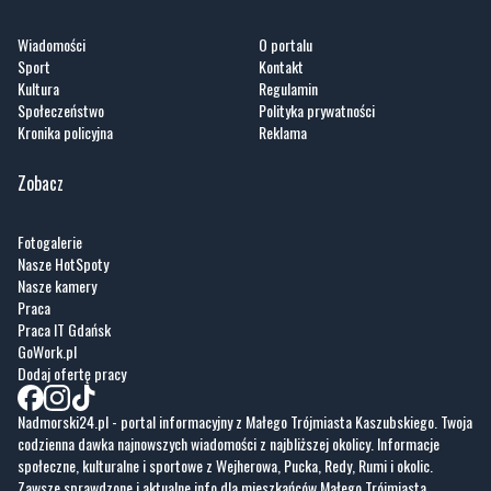
Kultura
Regulamin
Społeczeństwo
Polityka prywatności
Kronika policyjna
Reklama
Zobacz
Fotogalerie
Nasze HotSpoty
Nasze kamery
Praca
Praca IT Gdańsk
GoWork.pl
Dodaj ofertę pracy
Nadmorski24.pl - portal informacyjny z Małego Trójmiasta Kaszubskiego. Twoja
codzienna dawka najnowszych wiadomości z najbliższej okolicy. Informacje
społeczne, kulturalne i sportowe z Wejherowa, Pucka, Redy, Rumi i okolic.
Zawsze sprawdzone i aktualne info dla mieszkańców Małego Trójmiasta
Kaszubskiego.