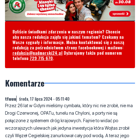
Byliście świadkami zdarzenia w naszym regionie? Chcecie
aby nasza redakcja zajęła się jakimś tematem? Czekamy na
Wasze sygnały i informacje. Można kontaktować się z naszą
redakcją za pośrednictwem strony facebookowej i mailowo:
redakcja@nadmorski24.pl
Dyżurujemy także pod numerem
telefonu
729 715 670
.
Komentarze
tfuuu
środa, 17 lipca 2024 - 05:11:40
Przez 26 lat w Gdyni mieliśmy cymbała, który nic nie zrobił, nie ma
Drogi Czerwonej, OPATu, tunelu na Chyloni, a porty nie są
połączone z systemem dróg krajowych. Fajnie to widać po
wczorajszych ulewach jak jedyna inwestycja która Wojtas zrobił
czyli Węzeł Cegielskiej zanurkował cały pod wodą. A teraz jego
ludzie odnajdują się na stołkach w Koalicji Obywatelskiej
10
5
Zgłoś komentarz
Odpowiedz na komentarz