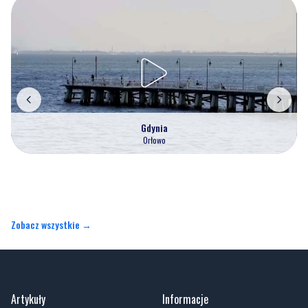
Gdynia
Orłowo
Zobacz wszystkie →
Artykuły
Informacje
Wiadomości
O portalu
Sport
Kontakt