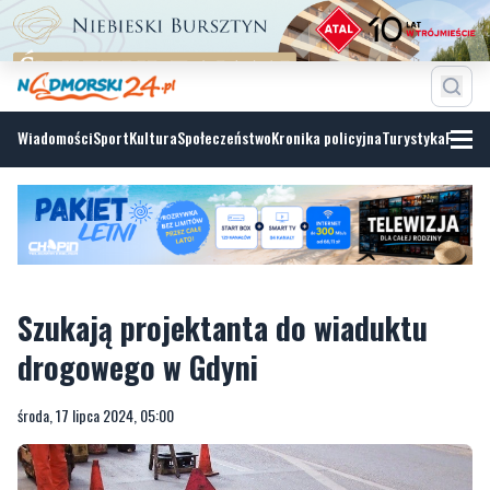
Wiadomości
Sport
Kultura
Społeczeństwo
Kronika policyjna
Turystyka
Fotoga
Szukają projektanta do wiaduktu
drogowego w Gdyni
środa, 17 lipca 2024, 05:00