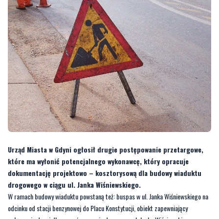
Urząd Miasta w Gdyni ogłosił drugie postępowanie przetargowe,
które ma wyłonić potencjalnego wykonawcę, który opracuje
dokumentację projektowo – kosztorysową dla budowy wiaduktu
drogowego w ciągu ul. Janka Wiśniewskiego.
W ramach budowy wiaduktu powstaną też: buspas w ul. Janka Wiśniewskiego na
odcinku od stacji benzynowej do Placu Konstytucji, obiekt zapewniający
połączenie drogi dla rowerów w pasie drogowym ul. Janka Wiśniewskiego z
kładką nad torami SKM Stocznia Gdynia, odwodnienie dla układu drogowego
oraz oświetlenie.