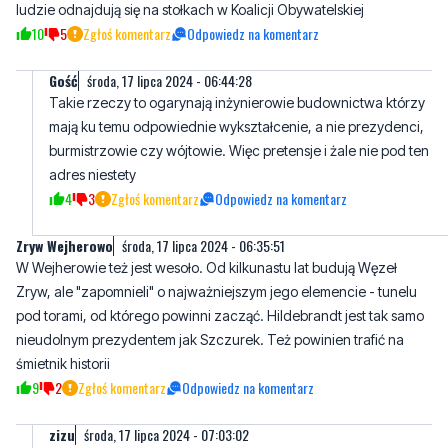
Gość
środa, 17 lipca 2024 - 06:44:28
Takie rzeczy to ogarynają inżynierowie budownictwa którzy
mają ku temu odpowiednie wykształcenie, a nie prezydenci,
burmistrzowie czy wójtowie. Więc pretensje i żale nie pod ten
adres niestety
4
3
Zgłoś komentarz
Odpowiedz na komentarz
Zryw Wejherowo
środa, 17 lipca 2024 - 06:35:51
W Wejherowie też jest wesoło. Od kilkunastu lat budują Węzeł
Zryw, ale "zapomnieli" o najważniejszym jego elemencie - tunelu
pod torami, od którego powinni zacząć. Hildebrandt jest tak samo
nieudolnym prezydentem jak Szczurek. Też powinien trafić na
śmietnik historii
9
2
Zgłoś komentarz
Odpowiedz na komentarz
zizu
środa, 17 lipca 2024 - 07:03:02
Gulczak, maść na ból d***. Już po wyborach.
2
1
Zgłoś komentarz
Odpowiedz na komentarz