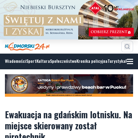
Wiadomości
Sport
Kultura
Społeczeństwo
Kronika policyjna
Turystyka
Fotoga
Ewakuacja na gdańskim lotnisku. Na
miejsce skierowany został
pirotechnik