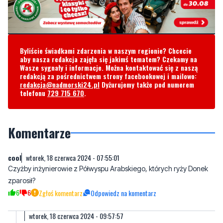
Byliście świadkami zdarzenia w naszym regionie? Chcecie
aby nasza redakcja zajęła się jakimś tematem? Czekamy na
Wasze sygnały i informacje. Można kontaktować się z naszą
redakcją za pośrednictwem strony facebookowej i mailowo:
redakcja@nadmorski24.pl
Dyżurujemy także pod numerem
telefonu
729 715 670
.
Komentarze
cool
wtorek, 18 czerwca 2024 - 07:55:01
Czyżby inżynierowie z Półwyspu Arabskiego, których ryży Donek
zparosił?
6
6
Zgłoś komentarz
Odpowiedz na komentarz
wtorek, 18 czerwca 2024 - 09:57:57