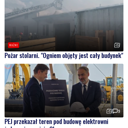
WAŻNE
Pożar stolarni. "Ogniem objęty jest cały budynek"
9
PEJ przekazał teren pod budowę elektrowni