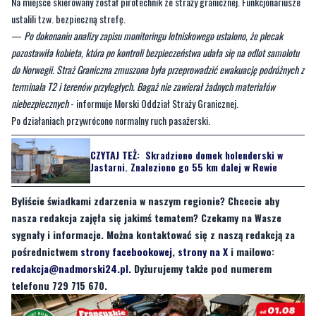
Na miejsce skierowany został pirotechnik ze straży granicznej. Funkcjonariusze
ustalili tzw. bezpieczną strefę.
—
Po dokonaniu analizy zapisu monitoringu lotniskowego ustalono, że plecak
pozostawiła kobieta, która po kontroli bezpieczeństwa udała się na odlot samolotu
do Norwegii. Straż Graniczna zmuszona była przeprowadzić ewakuację podróżnych z
terminala T2 i terenów przyległych. Bagaż nie zawierał żadnych materiałów
niebezpiecznych
- informuje Morski Oddział Straży Granicznej.
Po działaniach przywrócono normalny ruch pasażerski.
CZYTAJ TEŻ:
Skradziono domek holenderski w
Jastarni. Znaleziono go 55 km dalej w Rewie
Byliście świadkami zdarzenia w naszym regionie? Chcecie aby
nasza redakcja zajęła się jakimś tematem? Czekamy na Wasze
sygnały i informacje. Można kontaktować się z naszą redakcją za
pośrednictwem
strony facebookowej
,
strony na X
i mailowo:
redakcja@nadmorski24.pl
. Dyżurujemy także pod numerem
telefonu 729 715 670.