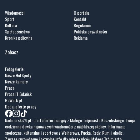
Wiadomości
O portalu
Sport
Kontakt
Kultura
Regulamin
Społeczeństwo
Polityka prywatności
Kronika policyjna
Reklama
Zobacz
Fotogalerie
Nasze HotSpoty
Nasze kamery
Praca
Praca IT Gdańsk
GoWork.pl
Dodaj ofertę pracy
Nadmorski24.pl - portal informacyjny z Małego Trójmiasta Kaszubskiego. Twoja
codzienna dawka najnowszych wiadomości z najbliższej okolicy. Informacje
społeczne, kulturalne i sportowe z Wejherowa, Pucka, Redy, Rumi i okolic.
Zawsze sprawdzone i aktualne info dla mieszkańców Małego Trójmiasta