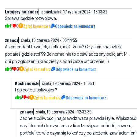
Latający holender
poniedziałek, 17 czerwca 2024 - 18:13:32
Sprawa będzie rozwojowa.
1
0
Zgłoś komentarz
Odpowiedz na komentarz
znawca
środa, 19 czerwca 2024 - 05:44:55
A komendant to wujek, ciotka, mąż, żona? Czy sam znalazłeś i
podałeś gdzie stoi??? Bo normalnie to doświadczony policjant 14
dni po zgłoszeniu kradzieży siada i pisze umorzenie. :)
9
3
Zgłoś komentarz
Odpowiedz na komentarz
Kochanowski
środa, 19 czerwca 2024 - 11:05:11
I po co te złośliwości ?
5
4
Zgłoś komentarz
Odpowiedz na komentarz
znawca
środa, 19 czerwca 2024 - 12:32:39
Żadne złośliwości, najprawdziwsza prawda i tyle. Większość
nas, kto miał do czynienia z kradzieżą samochodu, roweru,
portfela itp. wie czym się to kończy po złożeniu zawiadomieni