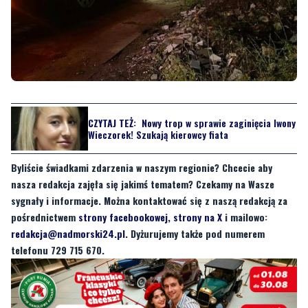
CZYTAJ TEŻ:
Nowy trop w sprawie zaginięcia Iwony
Wieczorek! Szukają kierowcy fiata
Byliście świadkami zdarzenia w naszym regionie? Chcecie aby
nasza redakcja zajęła się jakimś tematem? Czekamy na Wasze
sygnały i informacje. Można kontaktować się z naszą redakcją za
pośrednictwem
strony facebookowej
,
strony na X
i mailowo:
redakcja@nadmorski24.pl
. Dyżurujemy także pod numerem
telefonu 729 715 670.