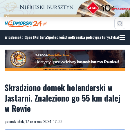
Wiadomości
Sport
Kultura
Społeczeństwo
Kronika policyjna
Turystyka
Fotoga
Skradziono domek holenderski w
Jastarni. Znaleziono go 55 km dalej
w Rewie
poniedziałek, 17 czerwca 2024, 12:00