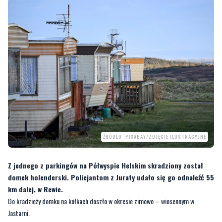
ŹRÓDŁO: PIXABAY/ZDJĘCIE ILUSTRACYJNE
Z jednego z parkingów na Półwyspie Helskim skradziony został
domek holenderski. Policjantom z Juraty udało się go odnaleźć 55
km dalej, w Rewie.
Do kradzieży domku na kółkach doszło w okresie zimowo – wiosennym w
Jastarni.