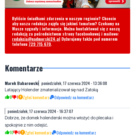
Byliście świadkami zdarzenia w naszym regionie? Chcecie
aby nasza redakcja zajęła się jakimś tematem? Czekamy na
Wasze sygnały i informacje. Można kontaktować się z naszą
redakcją za pośrednictwem strony facebookowej i mailowo:
redakcja@nadmorski24.pl
Dyżurujemy także pod numerem
telefonu
729 715 670
.
Komentarze
Marek Babarowski
poniedziałek, 17 czerwca 2024 - 13:36:08
Latający Holender zmaterializował się nad Zatoką
8
1
Zgłoś komentarz
Odpowiedz na komentarz
poniedziałek, 17 czerwca 2024 - 16:37:07
Dobrze, że domek holenderski można włożyć do plecaka i
spokojnie z nim odejść.
10
0
Zgłoś komentarz
Odpowiedz na komentarz