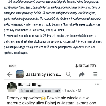
—
Jak ustalili mundurowi, sprawca wykorzystując do kradzieży dwa inne pojazdy,
przetransportował tzw. „holenderkę” na parking jednego z dyskontów w Jastarni, a
następnie poza półwysep helski. 13 czerwca policjanci z Juraty ustalili miejsce,
gdzie znajduje się holenderka. Od razu udali się do Rewy, by zabezpieczyć własność
pokrzywdzonego
- informuje
asp. szt. Joanna Samula-Gregorczyk
, oficer
prasowy w Komendzie Powiatowej Policji w Pucku.
Przyczepa typu holender, warta 28 tys. zł., został zwrócony właścicielowi, a
policjanci nadal ustalają okoliczności i sprawcę. Natomiast 47-letni mieszkaniec
powiatu puckiego swoją wdzięczność wobec policjantów wyraził w mediach
społecznościowych: