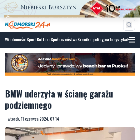
Wiadomości
Sport
Kultura
Społeczeństwo
Kronika policyjna
Turystyka
Fotoga
BMW uderzyła w ścianę garażu
podziemnego
wtorek, 11 czerwca 2024, 07:14