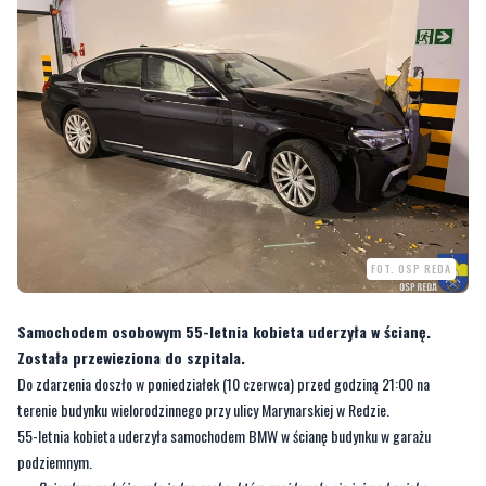
FOT. OSP REDA
Samochodem osobowym 55-letnia kobieta uderzyła w ścianę.
Została przewieziona do szpitala.
Do zdarzenia doszło w poniedziałek (10 czerwca) przed godziną 21:00 na
terenie budynku wielorodzinnego przy ulicy Marynarskiej w Redzie.
55-letnia kobieta uderzyła samochodem BMW w ścianę budynku w garażu
podziemnym.
—
Pojazdem podróżowała jedna osoba, która znajdowała się już pod opieką
przybyłego przed zastępami straży pożarnej Zespołu Ratownictwa Medycznego.
Działania objęły zabezpieczenie miejsca zdarzenia, odłączenie akumulatora w