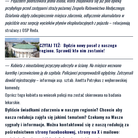
pojeździe oraz sorpcję wycieków płynów eksploatacyjnych z pojazdu
– relacjonują
strażacy z OSP Reda.
CZYTAJ TEŻ:
Będzie nowy poseł z naszego
regionu. Sprawdź kto nim zostanie!
—
Kobieta z nieustalonej przyczyny uderzyła w ścianę. Na miejsce wezwano
karetkę i przewieziono ją do szpitala. Policjanci przeprowadzili oględziny. Zatrzymali
dowód rejestracyjny
– informuje asp. sztab. Anetta Potrykus z wejherowskiej
komendy.
Oprócz tego kobieta na wniosek policji ma zostać skierowana na badania
lekarskie.
Byliście świadkami zdarzenia w naszym regionie? Chcecie aby
nasza redakcja zajęła się jakimś tematem? Czekamy na Wasze
sygnały i informacje. Można kontaktować się z naszą redakcją za
pośrednictwem
strony facebookowej
,
strony na X
i mailowo:
redakcja@nadmorski24.pl
. Dyżurujemy także pod numerem
telefonu 729 715 670.