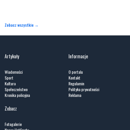
Zobacz wszystkie →
Artykuły
Informacje
Wiadomości
O portalu
Sport
Kontakt
Kultura
Regulamin
Społeczeństwo
Polityka prywatności
Kronika policyjna
Reklama
Zobacz
Fotogalerie
Nasze HotSpoty
Nasze kamery
Praca
Praca IT Gdańsk