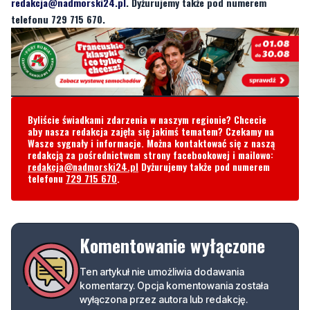
Byliście świadkami zdarzenia w naszym regionie? Chcecie
aby nasza redakcja zajęła się jakimś tematem? Czekamy na
Wasze sygnały i informacje. Można kontaktować się z naszą
redakcją za pośrednictwem strony facebookowej i mailowo:
redakcja@nadmorski24.pl
Dyżurujemy także pod numerem
telefonu
729 715 670
.
Komentowanie wyłączone
Ten artykuł nie umożliwia dodawania
komentarzy. Opcja komentowania została
wyłączona przez autora lub redakcję.