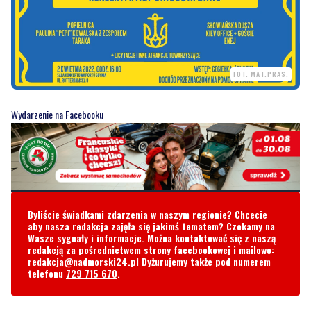
FOT. MAT.PRAS.
Wydarzenie na Facebooku
Byliście świadkami zdarzenia w naszym regionie? Chcecie
aby nasza redakcja zajęła się jakimś tematem? Czekamy na
Wasze sygnały i informacje. Można kontaktować się z naszą
redakcją za pośrednictwem strony facebookowej i mailowo:
redakcja@nadmorski24.pl
Dyżurujemy także pod numerem
telefonu
729 715 670
.