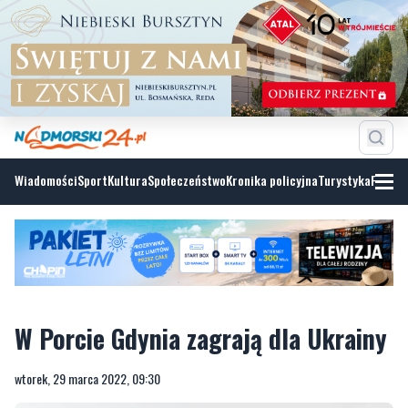
Wiadomości
Sport
Kultura
Społeczeństwo
Kronika policyjna
Turystyka
Fotoga
W Porcie Gdynia zagrają dla Ukrainy
wtorek, 29 marca 2022, 09:30