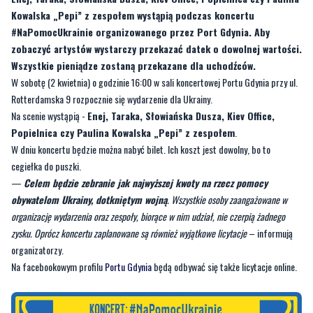
Kowalska „Pepi” z zespołem wystąpią podczas koncertu
#NaPomocUkrainie organizowanego przez Port Gdynia. Aby
zobaczyć artystów wystarczy przekazać datek o dowolnej wartości.
Wszystkie pieniądze zostaną przekazane dla uchodźców.
W sobotę (2 kwietnia) o godzinie 16:00 w sali koncertowej Portu Gdynia przy ul.
Rotterdamska 9 rozpocznie się wydarzenie dla Ukrainy.
Na scenie wystąpią -
Enej, Taraka, Słowiańska Dusza, Kiev Office,
Popielnica czy Paulina Kowalska „Pepi” z zespołem
.
W dniu koncertu będzie można nabyć bilet. Ich koszt jest dowolny, bo to
cegiełka do puszki.
—
Celem będzie zebranie jak najwyższej kwoty na rzecz pomocy
obywatelom Ukrainy, dotkniętym wojną
. Wszystkie osoby zaangażowane w
organizację wydarzenia oraz zespoły, biorące w nim udział, nie czerpią żadnego
zysku. Oprócz koncertu zaplanowane są również wyjątkowe licytacje
– informują
organizatorzy.
Na facebookowym profilu
Portu Gdynia
będą odbywać się także licytacje online.