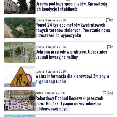
Drzewa pod lupą specjalistów. Sprawdzają
ich kondycję i stabilność
sobota, 8 sierpnia 2026
12
Ponad 24 tysiące metrów kwadratowych
nowych terenów zielonych. Powstanie nowa
przestrzeń do wypoczynku
sobota, 8 sierpnia 2026
2
Ochrona przyrody w praktyce. Uczestnicy
usuwali inwazyjne rośliny
sobota, 8 sierpnia 2026
Ważna informacja dla kierowców! Zmiany w
organizacji ruchu
piątek, 7 sierpnia 2026
1
Rekordowy Pochód Kociewski przeszedł
przez Gdańsk. Tysiące uczestników na
jubileuszowej edycji