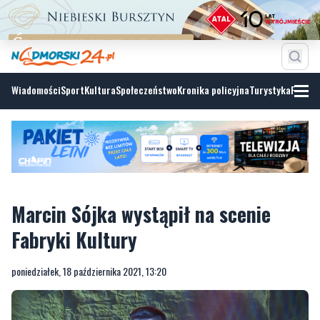
Wiadomości
Sport
Kultura
Społeczeństwo
Kronika policyjna
Turystyka
Fotoga
Marcin Sójka wystąpił na scenie
Fabryki Kultury
poniedziałek, 18 października 2021, 13:20