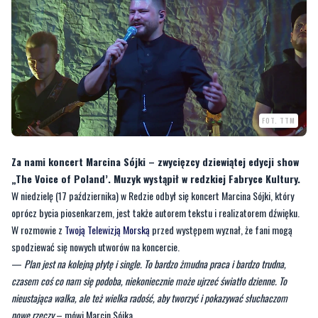
FOT. TTM
Za nami koncert Marcina Sójki – zwycięzcy dziewiątej edycji show
„The Voice of Poland’. Muzyk wystąpił w redzkiej Fabryce Kultury.
W niedzielę (17 października) w Redzie odbył się koncert Marcina Sójki, który
oprócz bycia piosenkarzem, jest także autorem tekstu i realizatorem dźwięku.
W rozmowie z
Twoją Telewizją Morską
przed występem wyznał, że fani mogą
spodziewać się nowych utworów na koncercie.
—
Plan jest na kolejną płytę i single. To bardzo żmudna praca i bardzo trudna,
czasem coś co nam się podoba, niekoniecznie może ujrzeć światło dzienne. To
nieustająca walka, ale też wielka radość, aby tworzyć i pokazywać słuchaczom
nowe rzeczy
– mówi Marcin Sójka.