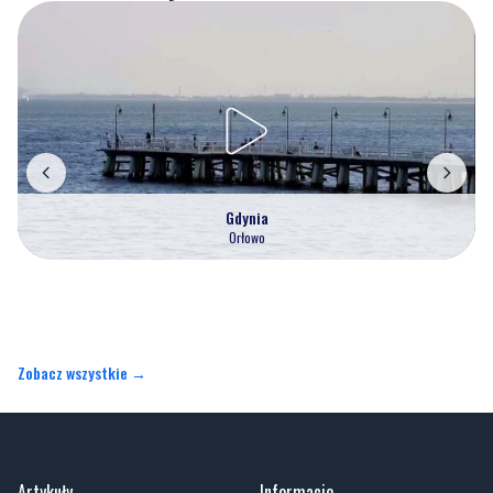
Gdynia
Orłowo
Zobacz wszystkie →
Artykuły
Informacje