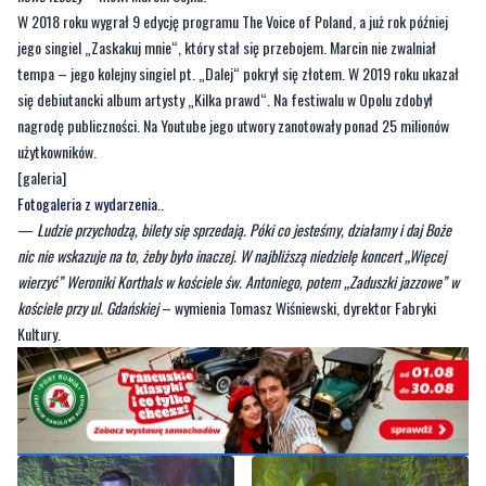
W 2018 roku wygrał 9 edycję programu The Voice of Poland, a już rok później
jego singiel „Zaskakuj mnie“, który stał się przebojem. Marcin nie zwalniał
tempa – jego kolejny singiel pt. „Dalej“ pokrył się złotem. W 2019 roku ukazał
się debiutancki album artysty „Kilka prawd“. Na festiwalu w Opolu zdobył
nagrodę publiczności. Na Youtube jego utwory zanotowały ponad 25 milionów
użytkowników.
[galeria]
Fotogaleria z wydarzenia.
.
—
Ludzie przychodzą, bilety się sprzedają. Póki co jesteśmy, działamy i daj Boże
nic nie wskazuje na to, żeby było inaczej. W najbliższą niedzielę koncert „Więcej
wierzyć” Weroniki Korthals w kościele św. Antoniego, potem „Zaduszki jazzowe” w
kościele przy ul. Gdańskiej
– wymienia Tomasz Wiśniewski, dyrektor Fabryki
Kultury.