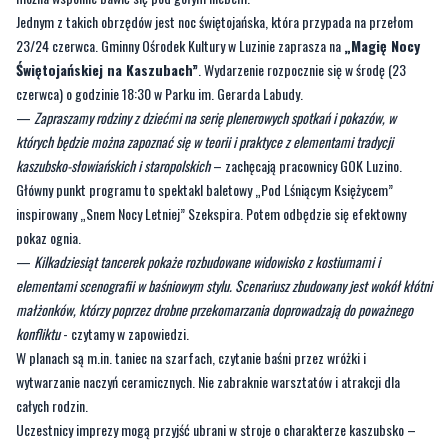
Jednym z takich obrzędów jest noc świętojańska, która przypada na przełom
23/24 czerwca. Gminny Ośrodek Kultury w Luzinie zaprasza na
„Magię Nocy
Świętojańskiej na Kaszubach”
. Wydarzenie rozpocznie się w środę (23
czerwca) o godzinie 18:30 w Parku im. Gerarda Labudy.
—
Zapraszamy rodziny z dziećmi na serię plenerowych spotkań i pokazów, w
których będzie można zapoznać się w teorii i praktyce z elementami tradycji
kaszubsko-słowiańskich i staropolskich
– zachęcają pracownicy GOK Luzino.
Główny punkt programu to spektakl baletowy „Pod Lśniącym Księżycem”
inspirowany „Snem Nocy Letniej” Szekspira. Potem odbędzie się efektowny
pokaz ognia.
—
Kilkadziesiąt tancerek pokaże rozbudowane widowisko z kostiumami i
elementami scenografii w baśniowym stylu. Scenariusz zbudowany jest wokół kłótni
małżonków, którzy poprzez drobne przekomarzania doprowadzają do poważnego
konfliktu
- czytamy w zapowiedzi.
W planach są m.in. taniec na szarfach, czytanie baśni przez wróżki i
wytwarzanie naczyń ceramicznych. Nie zabraknie warsztatów i atrakcji dla
całych rodzin.
Uczestnicy imprezy mogą przyjść ubrani w stroje o charakterze kaszubsko –