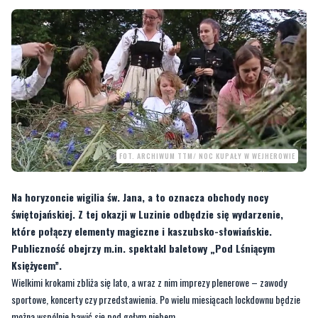
FOT. ARCHIWUM TTM/ NOC KUPAŁY W WEJHEROWIE
Na horyzoncie wigilia św. Jana, a to oznacza obchody nocy
świętojańskiej. Z tej okazji w Luzinie odbędzie się wydarzenie,
które połączy elementy magiczne i kaszubsko-słowiańskie.
Publiczność obejrzy m.in. spektakl baletowy „Pod Lśniącym
Księżycem”.
Wielkimi krokami zbliża się lato, a wraz z nim imprezy plenerowe – zawody
sportowe, koncerty czy przedstawienia. Po wielu miesiącach lockdownu będzie
można wspólnie bawić się pod gołym niebem.