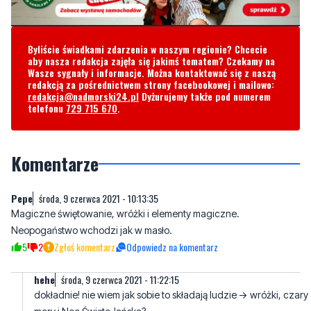
Byliście świadkami zdarzenia w naszym regionie? Chcecie
aby nasza redakcja zajęła się jakimś tematem? Czekamy na
Wasze sygnały i informacje. Można kontaktować się z naszą
redakcją za pośrednictwem strony facebookowej i mailowo:
redakcja@nadmorski24.pl
Dyżurujemy także pod numerem
telefonu
729 715 670
.
Komentarze
Pepe
środa, 9 czerwca 2021 - 10:13:35
Magiczne świętowanie, wróżki i elementy magiczne.
Neopogaństwo wchodzi jak w masło.
5
2
Zgłoś komentarz
Odpowiedz na komentarz
hehe
środa, 9 czerwca 2021 - 11:22:15
dokładnie! nie wiem jak sobie to składają ludzie -> wróżki, czary