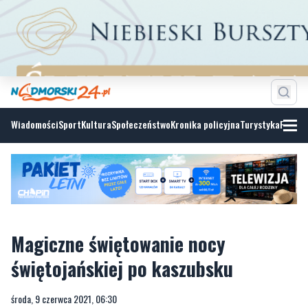
Wiadomości
Sport
Kultura
Społeczeństwo
Kronika policyjna
Turystyka
Fotoga
Magiczne świętowanie nocy
świętojańskiej po kaszubsku
środa, 9 czerwca 2021, 06:30