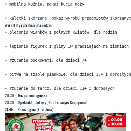
• mobilna kuźnia, pokaz kucia noży

Warsztaty i atrakcje dla rodzin:
• plecenie wianków z polnych kwiatów, dla rodzin

• lepienie figurek z gliny „W pradziejach na ziemiach 
• rzucanie podkowami, dla dzieci 7+

• bitwa na szable piankowe, dla dzieci 13+ i dorosłych

20:30 – Rozpalenie ogniska
20:30 – Spektakl baletowy „Pod Lśniącym Księżycem”
21:45 – Pokaz ognia (Fire show)