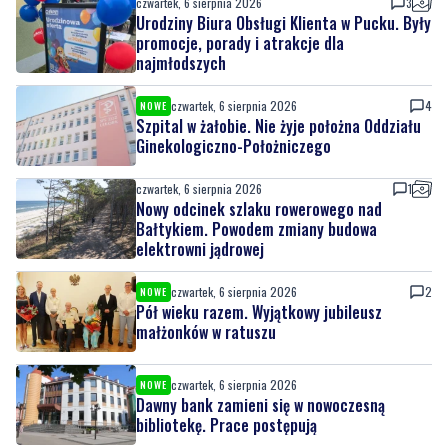
czwartek, 6 sierpnia 2026
3
Urodziny Biura Obsługi Klienta w Pucku. Były
promocje, porady i atrakcje dla
najmłodszych
czwartek, 6 sierpnia 2026
4
NOWE
Szpital w żałobie. Nie żyje położna Oddziału
Ginekologiczno-Położniczego
czwartek, 6 sierpnia 2026
1
Nowy odcinek szlaku rowerowego nad
Bałtykiem. Powodem zmiany budowa
elektrowni jądrowej
czwartek, 6 sierpnia 2026
2
NOWE
Pół wieku razem. Wyjątkowy jubileusz
małżonków w ratuszu
czwartek, 6 sierpnia 2026
NOWE
Dawny bank zamieni się w nowoczesną
bibliotekę. Prace postępują