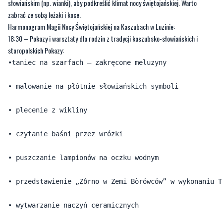
słowiańskim (np. wianki), aby podkreślić klimat nocy świętojańskiej. Warto
zabrać ze sobą leżaki i koce.
Harmonogram Magii Nocy Świętojańskiej na Kaszubach w Luzinie:
18:30 – Pokazy i warsztaty dla rodzin z tradycji kaszubsko-słowiańskich i
staropolskich Pokazy:
•taniec na szarfach – zakręcone meluzyny

• malowanie na płótnie słowiańskich symboli  

• plecenie z wikliny

• czytanie baśni przez wróżki

• puszczanie lampionów na oczku wodnym 

• przedstawienie „Zôrno w Zemi Bòrówców” w wykonaniu T
• wytwarzanie naczyń ceramicznych
