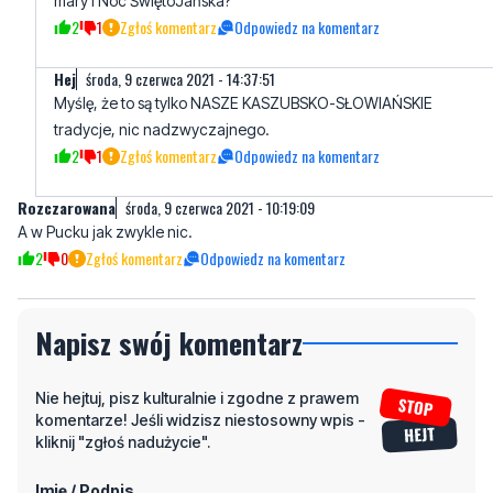
mary i Noc ŚwiętoJańska?
2
1
Zgłoś komentarz
Odpowiedz na komentarz
Hej
środa, 9 czerwca 2021 - 14:37:51
Myślę, że to są tylko NASZE KASZUBSKO-SŁOWIAŃSKIE
tradycje, nic nadzwyczajnego.
2
1
Zgłoś komentarz
Odpowiedz na komentarz
Rozczarowana
środa, 9 czerwca 2021 - 10:19:09
A w Pucku jak zwykle nic.
2
0
Zgłoś komentarz
Odpowiedz na komentarz
Napisz swój komentarz
Nie hejtuj, pisz kulturalnie i zgodne z prawem
komentarze! Jeśli widzisz niestosowny wpis -
kliknij "zgłoś nadużycie".
Imię / Podpis