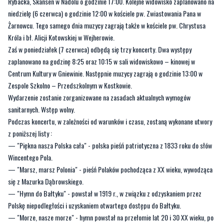
Rybacka, Skansen w Nadolu o godzinie 17:00. Kolejne widowisko zaplanowano na
niedzielę (6 czerwca) o godzinie 12:00 w kościele pw. Zwiastowania Pana w
Żarnowcu. Tego samego dnia muzycy zagrają także w kościele pw. Chrystusa
Króla i bł. Alicji Kotowskiej w Wejherowie.
Zaś w poniedziałek (7 czerwca) odbędą się trzy koncerty. Dwa występy
zaplanowano na godzinę 8:25 oraz 10:15 w sali widowiskowo – kinowej w
Centrum Kultury w Gniewinie. Następnie muzycy zagrają o godzinie 13:00 w
Zespole Szkolno – Przedszkolnym w Kostkowie.
Wydarzenie zostanie zorganizowane na zasadach aktualnych wymogów
sanitarnych. Wstęp wolny.
Podczas koncertu, w zależności od warunków i czasu, zostaną wykonane utwory
z poniższej listy :
— "Piękna nasza Polska cała" - polska pieśń patriotyczna z 1833 roku do słów
Wincentego Pola.
— "Marsz, marsz Polonia" - pieśń Polaków pochodząca z XX wieku, wywodząca
się z Mazurka Dąbrowskiego.
— "Hymn do Bałtyku" - powstał w 1919 r., w związku z odzyskaniem przez
Polskę niepodległości i uzyskaniem otwartego dostępu do Bałtyku.
— "Morze, nasze morze" - hymn powstał na przełomie lat 20 i 30 XX wieku, po