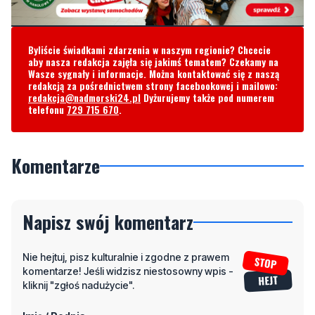
Byliście świadkami zdarzenia w naszym regionie? Chcecie
aby nasza redakcja zajęła się jakimś tematem? Czekamy na
Wasze sygnały i informacje. Można kontaktować się z naszą
redakcją za pośrednictwem strony facebookowej i mailowo:
redakcja@nadmorski24.pl
Dyżurujemy także pod numerem
telefonu
729 715 670
.
Komentarze
Napisz swój komentarz
Nie hejtuj, pisz kulturalnie i zgodne z prawem
komentarze! Jeśli widzisz niestosowny wpis -
kliknij "zgłoś nadużycie".