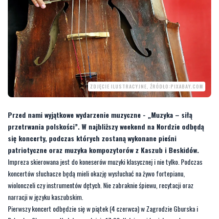
ZDJĘCIE ILUSTRACYJNE, ŹRÓDŁO:PIXABAY.COM
Przed nami wyjątkowe wydarzenie muzyczne - „Muzyka – siłą
przetrwania polskości”. W najbliższy weekend na Nordzie odbędą
się koncerty, podczas których zostaną wykonane pieśni
patriotyczne oraz muzyka kompozytorów z Kaszub i Beskidów.
Impreza skierowana jest do koneserów muzyki klasycznej i nie tylko. Podczas
koncertów słuchacze będą mieli okazję wysłuchać na żywo fortepianu,
wiolonczeli czy instrumentów dętych. Nie zabraknie śpiewu, recytacji oraz
narracji w języku kaszubskim.
Pierwszy koncert odbędzie się w piątek (4 czerwca) w Zagrodzie Gburska i