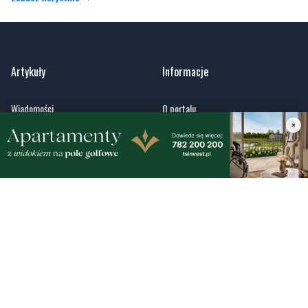
Artykuły
Informacje
Wiadomości
O portalu
Sport
Kontakt
×
Kultura
Regulamin
Społeczeństwo
Polityka prywatności
Kronika policyjna
Reklama
Zobacz
Fotogalerie
Nasze HotSpoty
Nasze kamery
Praca
Praca IT Gdańsk
GoWork.pl