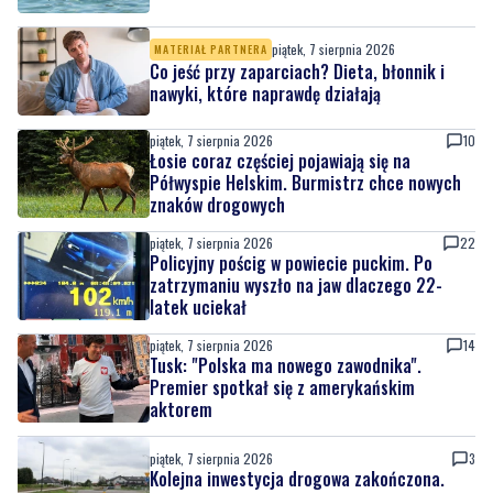
piątek, 7 sierpnia 2026
MATERIAŁ PARTNERA
Co jeść przy zaparciach? Dieta, błonnik i
nawyki, które naprawdę działają
piątek, 7 sierpnia 2026
10
Łosie coraz częściej pojawiają się na
Półwyspie Helskim. Burmistrz chce nowych
znaków drogowych
piątek, 7 sierpnia 2026
22
Policyjny pościg w powiecie puckim. Po
zatrzymaniu wyszło na jaw dlaczego 22-
latek uciekał
piątek, 7 sierpnia 2026
14
Tusk: "Polska ma nowego zawodnika".
Premier spotkał się z amerykańskim
aktorem
piątek, 7 sierpnia 2026
3
Kolejna inwestycja drogowa zakończona.