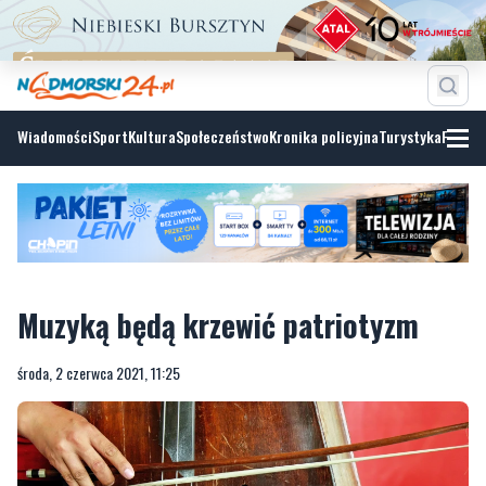
Wiadomości
Sport
Kultura
Społeczeństwo
Kronika policyjna
Turystyka
Fotoga
Muzyką będą krzewić patriotyzm
środa, 2 czerwca 2021, 11:25