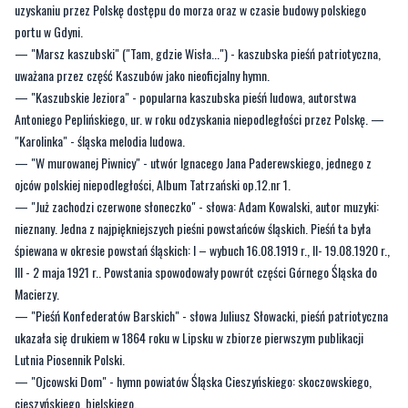
uzyskaniu przez Polskę dostępu do morza oraz w czasie budowy polskiego
portu w Gdyni.
— "Marsz kaszubski" ("Tam, gdzie Wisła...") - kaszubska pieśń patriotyczna,
uważana przez część Kaszubów jako nieoficjalny hymn.
— "Kaszubskie Jeziora" - popularna kaszubska pieśń ludowa, autorstwa
Antoniego Peplińskiego, ur. w roku odzyskania niepodległości przez Polskę. —
"Karolinka" - śląska melodia ludowa.
— "W murowanej Piwnicy" - utwór Ignacego Jana Paderewskiego, jednego z
ojców polskiej niepodległości, Album Tatrzański op.12.nr 1.
— "Już zachodzi czerwone słoneczko" - słowa: Adam Kowalski, autor muzyki:
nieznany. Jedna z najpiękniejszych pieśni powstańców śląskich. Pieśń ta była
śpiewana w okresie powstań śląskich: I – wybuch 16.08.1919 r., II- 19.08.1920 r.,
III - 2 maja 1921 r.. Powstania spowodowały powrót części Górnego Śląska do
Macierzy.
— "Pieśń Konfederatów Barskich" - słowa Juliusz Słowacki, pieśń patriotyczna
ukazała się drukiem w 1864 roku w Lipsku w zbiorze pierwszym publikacji
Lutnia Piosennik Polski.
— "Ojcowski Dom" - hymn powiatów Śląska Cieszyńskiego: skoczowskiego,
cieszyńskiego, bielskiego.