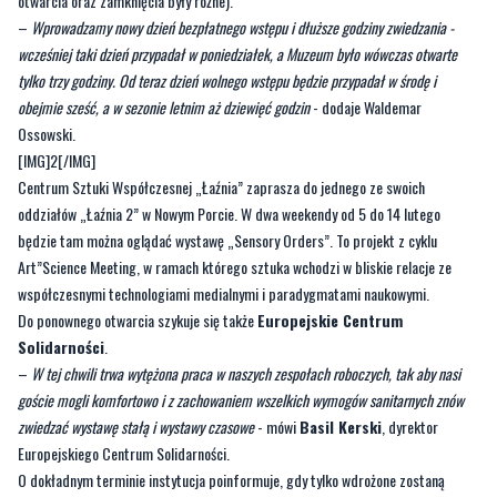
otwarcia oraz zamknięcia były różne).
–
Wprowadzamy nowy dzień bezpłatnego wstępu i dłuższe godziny zwiedzania -
wcześniej taki dzień przypadał w poniedziałek, a Muzeum było wówczas otwarte
tylko trzy godziny. Od teraz dzień wolnego wstępu będzie przypadał w środę i
obejmie sześć, a w sezonie letnim aż dziewięć godzin
- dodaje Waldemar
Ossowski.
[IMG]2[/IMG]
Centrum Sztuki Współczesnej „Łaźnia” zaprasza do jednego ze swoich
oddziałów „Łaźnia 2” w Nowym Porcie. W dwa weekendy od 5 do 14 lutego
będzie tam można oglądać wystawę „Sensory Orders”. To projekt z cyklu
Art”Science Meeting, w ramach którego sztuka wchodzi w bliskie relacje ze
współczesnymi technologiami medialnymi i paradygmatami naukowymi.
Do ponownego otwarcia szykuje się także
Europejskie Centrum
Solidarności
.
–
W tej chwili trwa wytężona praca w naszych zespołach roboczych, tak aby nasi
goście mogli komfortowo i z zachowaniem wszelkich wymogów sanitarnych znów
zwiedzać wystawę stałą i wystawy czasowe
- mówi
Basil Kerski
, dyrektor
Europejskiego Centrum Solidarności.
O dokładnym terminie instytucja poinformuje, gdy tylko wdrożone zostaną