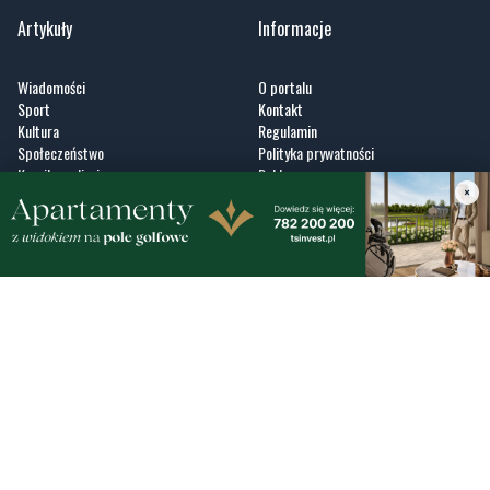
Artykuły
Informacje
Wiadomości
O portalu
Sport
Kontakt
Kultura
Regulamin
Społeczeństwo
Polityka prywatności
Kronika policyjna
Reklama
×
Zobacz
Fotogalerie
Nasze HotSpoty
Nasze kamery
Praca
Praca IT Gdańsk
GoWork.pl
Dodaj ofertę pracy
Nadmorski24.pl - portal informacyjny z Małego Trójmiasta Kaszubskiego. Twoja
codzienna dawka najnowszych wiadomości z najbliższej okolicy. Informacje