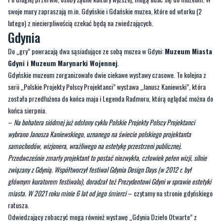
swoje mury zapraszają m.in. Gdyńskie i Gdańskie muzea, które od wtorku (2
lutego) z niecierpliwością czekać będą na zwiedzających.
Gdynia
Do „gry” powracają dwa sąsiadujące ze sobą muzea w Gdyni:
Muzeum Miasta
Gdyni i Muzeum Marynarki Wojennej
.
Gdyńskie muzeum zorganizowało dwie ciekawe wystawy czasowe. To kolejna z
serii „Polskie Projekty Polscy Projektanci” wystawa „Janusz Kaniewski”, która
została przedłużona do końca maja i Legenda Radmoru, którą oglądać można do
końca sierpnia.
–
Na bohatera siódmej już odsłony cyklu Polskie Projekty Polscy Projektanci
wybrano Janusza Kaniewskiego, uznanego na świecie polskiego projektanta
samochodów, wizjonera, wrażliwego na estetykę przestrzeni publicznej.
Przedwcześnie zmarły projektant to postać niezwykła, człowiek pełen wizji, silnie
związany z Gdynią. Współtworzył festiwal Gdynia Design Days (w 2012 r. był
głównym kuratorem festiwalu), doradzał też Prezydentowi Gdyni w sprawie estetyki
miasta. W 2021 roku minie 6 lat od jego śmierci
– czytamy na stronie gdyńskiego
ratusza.
Odwiedzający zobaczyć mogą również wystawę „Gdynia Dzieło Otwarte” z