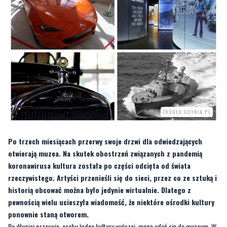
ŹRÓDŁO:GDYNIA.PL
Po trzech miesiącach przerwy swoje drzwi dla odwiedzających
otwierają muzea. Na skutek obostrzeń związanych z pandemią
koronawirusa kultura została po części odcięta od świata
rzeczywistego. Artyści przenieśli się do sieci, przez co ze sztuką i
historią obcować można było jedynie wirtualnie. Dlatego z
pewnością wielu ucieszyła wiadomość, że niektóre ośrodki kultury
ponownie staną otworem.
Po długiej przerwie, osoby żądne kultury wyższej, mogą udać się do muzeum. W