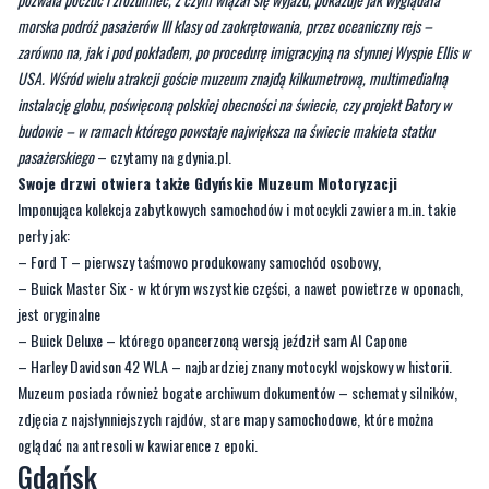
morska podróż pasażerów III klasy od zaokrętowania, przez oceaniczny rejs –
zarówno na, jak i pod pokładem, po procedurę imigracyjną na słynnej Wyspie Ellis w
USA. Wśród wielu atrakcji goście muzeum znajdą kilkumetrową, multimedialną
instalację globu, poświęconą polskiej obecności na świecie, czy projekt Batory w
budowie – w ramach którego powstaje największa na świecie makieta statku
pasażerskiego
– czytamy na gdynia.pl.
Swoje drzwi otwiera także Gdyńskie Muzeum Motoryzacji
Imponująca kolekcja zabytkowych samochodów i motocykli zawiera m.in. takie
perły jak:
– Ford T – pierwszy taśmowo produkowany samochód osobowy,
– Buick Master Six - w którym wszystkie części, a nawet powietrze w oponach,
jest oryginalne
– Buick Deluxe – którego opancerzoną wersją jeździł sam Al Capone
– Harley Davidson 42 WLA – najbardziej znany motocykl wojskowy w historii.
Muzeum posiada również bogate archiwum dokumentów – schematy silników,
zdjęcia z najsłynniejszych rajdów, stare mapy samochodowe, które można
oglądać na antresoli w kawiarence z epoki.
Gdańsk