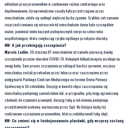
wkładowi pracy pracowników w zachowanie reżimu sanitarnego oraz
dopilnowywanie, by wprowadzone zasady były przestrzegane przez
mieszkańców, udało się uniknąć większej liczby zgonów. Szybkie zatrzymanie
rozprzestrzeniania się wirusa wśród mieszkańców domu było szczególnie
ważne, ponieważ wielu naszych podopiecznych cierpi na schorzenia
współistniejące, które zwiększają ryzyko ciężkiego przebycia choroby.
NW: A jak przebiegają szczepienia?
Marcin Ledke
: 20 stycznia 87 mieszkańców otrzymało pierwszą dawkę
szczepionki przeciw chorobie COVID-19. Kolejnych kilkudziesięciu oczekuje na
swoją kolej. Sam proces szczepienia przebiegał bardzo sprawnie, wszyscy
mieszkańcy zostali przebadani przez lekarza oraz zaszczepieni przez
pielęgniarki Puckiego Centrum Medycznego na terenie Domu Pomocy
Społecznej w Strzebielinku. Decyzję w kwestii chęci zaszczepienia się
mieszkańcy podejmują samodzielnie lub, w przypadku, gdy mają ograniczoną
zdolność do czynności prawnych, decyzję taką w ich imieniu podejmuje
przedstawiciel osobowy, wyznaczony przez Sąd. Na bieżąco będą też
realizowane szczepienia pracowników, którzy zadeklarowali taką chęć.
NW: Co zmieni się w funkcjonowaniu placówki, gdy wszyscy zostaną
zaszczepieni?