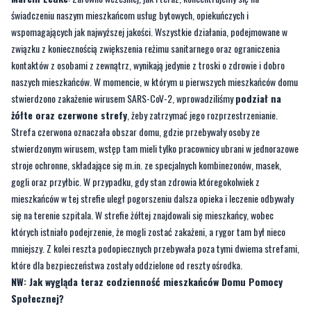
świadczeniu naszym mieszkańcom usług bytowych, opiekuńczych i
wspomagających jak najwyższej jakości. Wszystkie działania, podejmowane w
związku z koniecznością zwiększenia reżimu sanitarnego oraz ograniczenia
kontaktów z osobami z zewnątrz, wynikają jedynie z troski o zdrowie i dobro
naszych mieszkańców. W momencie, w którym u pierwszych mieszkańców domu
stwierdzono zakażenie wirusem SARS-CoV-2, wprowadziliśmy
podział na
żółte oraz czerwone strefy
, żeby zatrzymać jego rozprzestrzenianie.
Strefa czerwona oznaczała obszar domu, gdzie przebywały osoby ze
stwierdzonym wirusem, wstęp tam mieli tylko pracownicy ubrani w jednorazowe
stroje ochronne, składające się m.in. ze specjalnych kombinezonów, masek,
gogli oraz przyłbic. W przypadku, gdy stan zdrowia któregokolwiek z
mieszkańców w tej strefie uległ pogorszeniu dalsza opieka i leczenie odbywały
się na terenie szpitala. W strefie żółtej znajdowali się mieszkańcy, wobec
których istniało podejrzenie, że mogli zostać zakażeni, a rygor tam był nieco
mniejszy. Z kolei reszta podopiecznych przebywała poza tymi dwiema strefami,
które dla bezpieczeństwa zostały oddzielone od reszty ośrodka.
NW: Jak wygląda teraz codzienność mieszkańców Domu Pomocy
Społecznej?