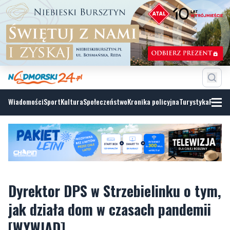
Wiadomości
Sport
Kultura
Społeczeństwo
Kronika policyjna
Turystyka
Fotoga
Dyrektor DPS w Strzebielinku o tym,
jak działa dom w czasach pandemii
[WYWIAD]