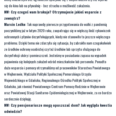
się do kina lub na pływalnię - bez strachu o możliwość zakażenia.
NW: Czy czegoś wam brakuje? Otrzymujecie jakieś wsparcie z
zewnątrz?
Marcin Ledke
: Tak naprawdę pierwsze przygotowania do walki z pandemią
poczyniliśmy już w lutym 2020 roku, zaopatrując się w większą ilość rękawiczek
ochronnych i płynów dezynfekujących, kiedy nie stanowiło to jeszcze większego
problemu. Dzięki temu nie zdarzyła się sytuacja, by zabrakło nam czegokolwiek
ze środków ochrony osobistej czy też środków lub sprzętu służącego do
dezynfekcji skóry i pomieszczeń. Jesteśmy w posiadaniu zapasu na wypadek
pojawienia się kolejnych zakażeń wśród mieszkańców lub personelu. Ponadto
dużo wsparcia i pomocy otrzymaliśmy od pracowników Starostwa Powiatowego
w Wejherowie, Wydziału Polityki Społecznej Pomorskiego Urzędu
Wojewódzkiego w Gdańsku, Regionalnego Ośrodka Polityki Społecznej w
Gdańsku, jak również Powiatowego Centrum Pomocy Rodzinie w Wejherowie
oraz Powiatowej Stacji Sanitarno-Epidemiologicznej w Wejherowie, za co bardzo
serdecznie dziękuję.
NW: Czy pensjonariusze mogą opuszczać dom? Jak wygląda kwestia
odwiedzin?