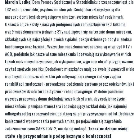
Marcin Ledke
: Dom Pomocy Społecznej w Strzebielinku przeznaczony jest dla
182 osób przewlekle, psychicznie chorych. Cechą charakterystyczną dla
naszego domu jest obowiązujący w nim tzw. system mieszkań rodzinnych.
Oznacza on, że każdy z naszych podopiecznych zamieszkuje wraz z kilkoma
współmieszkańcami w jednym z 31 znajdujących się na terenie domu mieszkań,
składających się najczęściej z dwóch sypialni, pokoju dziennego pobytu, aneksu
kuchennego oraz łazienki. Wszystkie mieszkania wyposażone są w sprzęt RTV i
AGD, podobnie jak nasze własne mieszkania i pozwalają na wykonywanie w nich
takich codziennych czynności, jak wykąpanie się, wypranie ubrań, przygotowanie
czy też spożycie posiłku. Dodatkowo mieszkańcy mają do swojej dyspozycji wiele
wspólnych pomieszczeń, w których odbywają się różnego rodzaju zajęcia
rehabilitacji społecznej - prowadzone codziennie zarówno przez opiekunów, jak i
pracowników działu terapeutyczno - rehabilitacyjnego. W dobie pandemii
wszyscy pracownicy domu dokładają wszelkich starań, aby codzienne życie
mieszkańców, panująca atmosfera i obowiązujący rozkład dnia, jak najmniej
odbiegały od tej rzeczywistości, do której są oni przyzwyczajeni od lat. Jednakże
konieczności wprowadzenia pewnych zmian, po pojawieniu się zagrożenia
zakażenia wirusem SARS-CoV-2, nie da się uniknąć.
Teraz codziennością
stało się przypominanie podopiecznym o konieczności