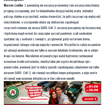
Marcin Ledke
: Z pewnością nie wszyscy pracownicy i nie wszyscy mieszkańcy
przyjmą szczepionkę, jest to indywidualna decyzja każdej osoby. Jednakże
patrząc daleko w przyszłość, można stwierdzić, że jeśli zaszczepi się większość
mieszkańców, a szczepionka okaże się skutecznie zapobiegać
rozprzestrzenianiu się wirusa SARS-CoV-2, wszyscy poczujemy się bezpieczniej
i będziemy mogli wrócić do zwyczajów sprzed pandemii, czyli swobodnie
spotykać się z osobami z zewnątrz, przyjmować gości na terenie domu,
organizować różnego rodzaju wyjazdy i wycieczki. Wszystko to zależy oczywiście
od sytuacji epidemicznej nie tylko w naszym lokalnym środowisku, ale w całym
kraju i na świecie. Niezależnie od powyższego nadal będziemy zachowywać
wzmożone środki ostrożności, choćby takie jak częsta dezynfekcja rąk i
powierzchni, ponieważ jest to dobry sposób zapobiegania zakażeniom nie tylko
wirusem SARS- CoV-2, ale również wszelkimi innym patogenom, a więc warto
utrzymać wypracowane dotychczas w tym zakresie nawyki.