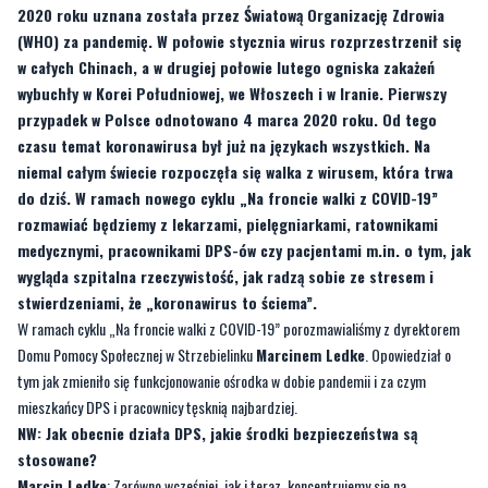
2020 roku uznana została przez Światową Organizację Zdrowia
(WHO) za pandemię. W połowie stycznia wirus rozprzestrzenił się
w całych Chinach, a w drugiej połowie lutego ogniska zakażeń
wybuchły w Korei Południowej, we Włoszech i w Iranie. Pierwszy
przypadek w Polsce odnotowano 4 marca 2020 roku. Od tego
czasu temat koronawirusa był już na językach wszystkich. Na
niemal całym świecie rozpoczęła się walka z wirusem, która trwa
do dziś. W ramach nowego cyklu „Na froncie walki z COVID-19”
rozmawiać będziemy z lekarzami, pielęgniarkami, ratownikami
medycznymi, pracownikami DPS-ów czy pacjentami m.in. o tym, jak
wygląda szpitalna rzeczywistość, jak radzą sobie ze stresem i
stwierdzeniami, że „koronawirus to ściema”.
W ramach cyklu „Na froncie walki z COVID-19” porozmawialiśmy z dyrektorem
Domu Pomocy Społecznej w Strzebielinku
Marcinem Ledke
. Opowiedział o
tym jak zmieniło się funkcjonowanie ośrodka w dobie pandemii i za czym
mieszkańcy DPS i pracownicy tęsknią najbardziej.
NW: Jak obecnie działa DPS, jakie środki bezpieczeństwa są
stosowane?
Marcin Ledke
: Zarówno wcześniej, jak i teraz, koncentrujemy się na