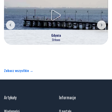
Gdynia
Orłowo
Zobacz wszystkie →
Artykuły
Informacje
Wiadomości
O portalu