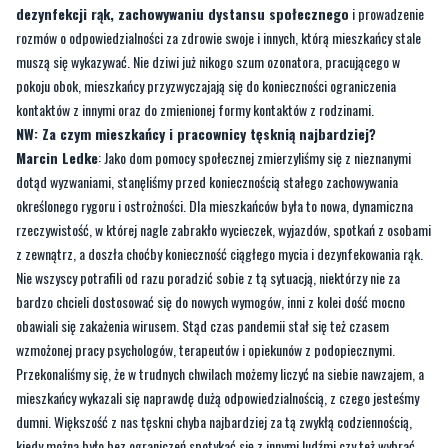
dezynfekcji rąk, zachowywaniu dystansu społecznego
i prowadzenie
rozmów o odpowiedzialności za zdrowie swoje i innych, którą mieszkańcy stale
muszą się wykazywać. Nie dziwi już nikogo szum ozonatora, pracującego w
pokoju obok, mieszkańcy przyzwyczajają się do konieczności ograniczenia
kontaktów z innymi oraz do zmienionej formy kontaktów z rodzinami.
NW: Za czym mieszkańcy i pracownicy tęsknią najbardziej?
Marcin Ledke
: Jako dom pomocy społecznej zmierzyliśmy się z nieznanymi
dotąd wyzwaniami, stanęliśmy przed koniecznością stałego zachowywania
określonego rygoru i ostrożności. Dla mieszkańców była to nowa, dynamiczna
rzeczywistość, w której nagle zabrakło wycieczek, wyjazdów, spotkań z osobami
z zewnątrz, a doszła choćby konieczność ciągłego mycia i dezynfekowania rąk.
Nie wszyscy potrafili od razu poradzić sobie z tą sytuacją, niektórzy nie za
bardzo chcieli dostosować się do nowych wymogów, inni z kolei dość mocno
obawiali się zakażenia wirusem. Stąd czas pandemii stał się też czasem
wzmożonej pracy psychologów, terapeutów i opiekunów z podopiecznymi.
Przekonaliśmy się, że w trudnych chwilach możemy liczyć na siebie nawzajem, a
mieszkańcy wykazali się naprawdę dużą odpowiedzialnością, z czego jesteśmy
dumni. Większość z nas tęskni chyba najbardziej za tą zwykłą codziennością,
kiedy można było bez ograniczeń spotykać się z innymi ludźmi czy też wybrać