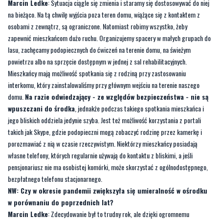
Marcin Ledke
: Sytuacja ciągle się zmienia i staramy się dostosowywać do niej
na bieżąco. Na tą chwilę wyjścia poza teren domu, wiążące się z kontaktem z
osobami z zewnątrz, są ograniczone. Natomiast robimy wszystko, żeby
zapewnić mieszkańcom dużo ruchu. Organizujemy spacery w małych grupach do
lasu, zachęcamy podopiecznych do ćwiczeń na terenie domu, na świeżym
powietrzu albo na sprzęcie dostępnym w jednej z sal rehabilitacyjnych.
Mieszkańcy mają możliwość spotkania się z rodziną przy zastosowaniu
interkomu, który zainstalowaliśmy przy głównym wejściu na terenie naszego
domu.
Na razie odwiedzający - ze względów bezpieczeństwa - nie są
wpuszczani do środka
, jednakże podczas takiego spotkania mieszkańca i
jego bliskich oddziela jedynie szyba. Jest też możliwość korzystania z portali
takich jak Skype, gdzie podopieczni mogą zobaczyć rodzinę przez kamerkę i
porozmawiać z nią w czasie rzeczywistym. Niektórzy mieszkańcy posiadają
własne telefony, których regularnie używają do kontaktu z bliskimi, a jeśli
pensjonariusz nie ma osobistej komórki, może skorzystać z ogólnodostępnego,
bezpłatnego telefonu stacjonarnego.
NW: Czy w okresie pandemii zwiększyła się umieralność w ośrodku
w porównaniu do poprzednich lat?
Marcin Ledke
: Zdecydowanie był to trudny rok, ale dzięki ogromnemu