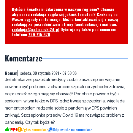
Byliście świadkami zdarzenia w naszym regionie? Chcecie
aby nasza redakcja zajęła się jakimś tematem? Czekamy na
Wasze sygnały i informacje. Można kontaktować się z naszą
redakcją za pośrednictwem strony facebookowej i mailowo:
redakcja@nadmorski24.pl
Dyżurujemy także pod numerem
telefonu
729 715 670
.
Komentarze
Roman
sobota, 30 stycznia 2021 - 07:59:06
Jeżeli lekarze i pozostali medycy zostali zaszczepieni więc nie
powinno być problemu z otwarciem szpitali i przychodni zdrowia,
bo przecież czego mają się obawiać? Podobnie powinno być z
seniorami w tym także w DPS, gdyż trwają szczepienia, więc lada
moment problem radzenia sobie z pandemią w DPS powinien
zniknąć. Szczepionka przeciw Covid 19 ma rozwiązać problem z
pandemią. Czy tak będzie?
1
1
Zgłoś komentarz
Odpowiedz na komentarz