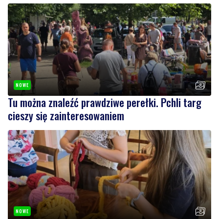
NOWE
Tu można znaleźć prawdziwe perełki. Pchli targ
cieszy się zainteresowaniem
NOWE
Wakacyjne inspiracje w muzeum. Rodzinne
warsztaty i twórcze spotkania