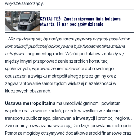
otwarta. 17 par pociągów dziennie
–
Nie zgadzamy się, by pod pozorem poprawy wygody pasażerów
komunikacji publicznej dokonywana była fundamentalna zmiana
ustrojowa
– argumentują radni. Wśród postulatów znalazły się
między innymi przeprowadzenie szerokich konsultacji
społecznych, wprowadzenie możliwości dobrowolnego
opuszczenia związku metropolitalnego przez gminy oraz
zagwarantowanie samorządom większej niezależności w
kluczowych obszarach.
Ustawa metropolitalna
ma umożliwić gminom i powiatom
wspólne realizowanie zadań, przede wszystkim w zakresie
transportu publicznego, planowania inwestycji i promocji regionu.
Zwolennicy rozwiązania wskazują, że dzięki powstaniu metropolii
Pomorze mogłoby otrzymywać dodatkowe środki finansowe oraz
skuteczniej koordynować rozwój całego obszaru.
Projekt zakłada między innymi organizację wspólnego transportu,
rozwój połączeń autobusowych i kolejowych, koordynację