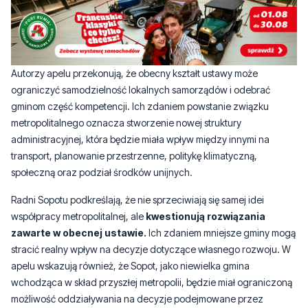
Autorzy apelu przekonują, że obecny kształt ustawy może
ograniczyć samodzielność lokalnych samorządów i odebrać
gminom część kompetencji. Ich zdaniem powstanie związku
metropolitalnego oznacza stworzenie nowej struktury
administracyjnej, która będzie miała wpływ między innymi na
transport, planowanie przestrzenne, politykę klimatyczną,
społeczną oraz podział środków unijnych.
Radni Sopotu podkreślają, że nie sprzeciwiają się samej idei
współpracy metropolitalnej, ale
kwestionują rozwiązania
zawarte w obecnej ustawie.
Ich zdaniem mniejsze gminy mogą
stracić realny wpływ na decyzje dotyczące własnego rozwoju. W
apelu wskazują również, że Sopot, jako niewielka gmina
wchodząca w skład przyszłej metropolii, będzie miał ograniczoną
możliwość oddziaływania na decyzje podejmowane przez
większe samorządy.
CZYTAJ TEŻ:
Zmodernizowana linia kolejowa