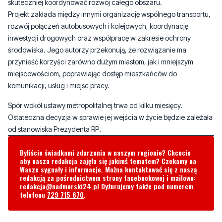
inwestycji drogowych oraz współpracę w zakresie ochrony
środowiska. Jego autorzy przekonują, że rozwiązanie ma
przynieść korzyści zarówno dużym miastom, jak i mniejszym
miejscowościom, poprawiając dostęp mieszkańców do
komunikacji, usług i miejsc pracy.
Spór wokół ustawy metropolitalnej trwa od kilku miesięcy.
Ostateczna decyzja w sprawie jej wejścia w życie będzie zależała
od stanowiska Prezydenta RP.
Byliście świadkami zdarzenia w naszym regionie? Chcecie
aby nasza redakcja zajęła się jakimś tematem? Czekamy na
Wasze sygnały i informacje. Można kontaktować się z naszą
redakcją za pośrednictwem strony facebookowej i mailowo:
redakcja@nadmorski24.pl
Dyżurujemy także pod numerem
telefonu
729 715 670
.
Komentarze