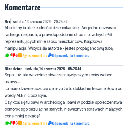
Rrr
sobota, 13 czerwca 2026 - 20:25:52
Absolutny brak rzetelności dziennikarskiej. Ani jedno nazwisko
radnego nie pada, a prawdopodobnie chodzi o radnych PiS
reprezentujących mniejszość mieszkańców. Książkowa
manipulacja. Wstydź się autorze - jesteś propagandową tubą.
7
6
Zgłoś komentarz
Odpowiedz na komentarz
Blendzior
niedziela, 14 czerwca 2026 - 05:28:14
Sopot już lata wcześniej stwarzał największy przeciw wobec
ustawy....
...i mam dziwne uczucie deja-vu że to dokładnie te same słowa co
wtedy ALE nic pozatym.
Czy ktoś się tu bawi w archeologa i bawi w podział społeczeństwa
pomorskiego bazując na starych, nieważnych sprawach mających
conajmniej dekadę?
4
3
Zgłoś komentarz
Odpowiedz na komentarz
kicikici
niedziela, 14 czerwca 2026 - 09:03:31
Na złość mamie odmroże sobie uszy