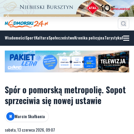
Wiadomości
Sport
Kultura
Społeczeństwo
Kronika policyjna
Turystyka
Fotoga
Spór o pomorską metropolię. Sopot
sprzeciwia się nowej ustawie
Marcin Skałbania
M
sobota, 13 czerwca 2026, 09:07