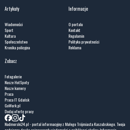
Wiadomości
O portalu
Sport
Kontakt
Kultura
Regulamin
Społeczeństwo
Polityka prywatności
Kronika policyjna
Reklama
Zobacz
Fotogalerie
Nasze HotSpoty
Nasze kamery
Praca
Praca IT Gdańsk
GoWork.pl
Dodaj ofertę pracy
Nadmorski24.pl - portal informacyjny z Małego Trójmiasta Kaszubskiego. Twoja
codzienna dawka najnowszych wiadomości z najbliższej okolicy. Informacje
społeczne, kulturalne i sportowe z Wejherowa, Pucka, Redy, Rumi i okolic.
Zawsze sprawdzone i aktualne info dla mieszkańców Małego Trójmiasta
Kaszubskiego.