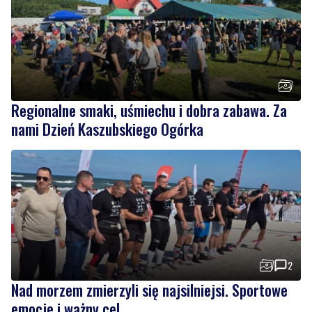
Regionalne smaki, uśmiechu i dobra zabawa. Za
nami Dzień Kaszubskiego Ogórka
2
Nad morzem zmierzyli się najsilniejsi. Sportowe
emocje i ważny cel
Wiadomości
sobota, 8 sierpnia 2026
1
Strażacy pokazali swoje umiejętności.