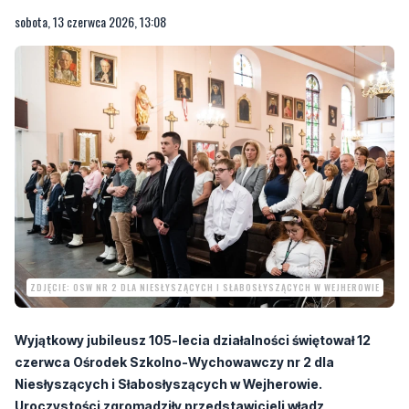
ZDJĘCIE: OSW NR 2 DLA NIESŁYSZĄCYCH I SŁABOSŁYSZĄCYCH W WEJHEROWIE
Wyjątkowy jubileusz 105-lecia działalności świętował 12
czerwca Ośrodek Szkolno-Wychowawczy nr 2 dla
Niesłyszących i Słabosłyszących w Wejherowie.
Uroczystości zgromadziły przedstawicieli władz
samorządowych i wojewódzkich, środowiska oświatowego,
organizacji społecznych oraz licznych partnerów i
przyjaciół placówki.