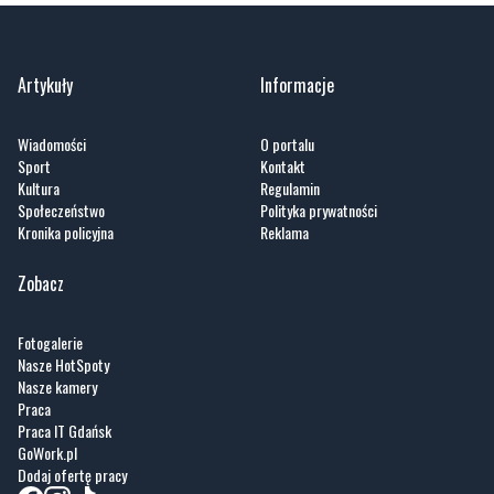
Artykuły
Informacje
Wiadomości
O portalu
Sport
Kontakt
Kultura
Regulamin
Społeczeństwo
Polityka prywatności
Kronika policyjna
Reklama
Zobacz
Fotogalerie
Nasze HotSpoty
Nasze kamery
Praca
Praca IT Gdańsk
GoWork.pl
Dodaj ofertę pracy
Nadmorski24.pl - portal informacyjny z Małego Trójmiasta Kaszubskiego. Twoja
codzienna dawka najnowszych wiadomości z najbliższej okolicy. Informacje
społeczne, kulturalne i sportowe z Wejherowa, Pucka, Redy, Rumi i okolic.