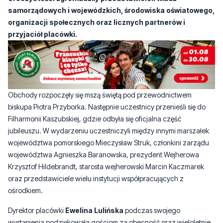
Obchody rozpoczęły się mszą świętą pod przewodnictwem
biskupa Piotra Przyborka. Następnie uczestnicy przenieśli się do
Filharmonii Kaszubskiej, gdzie odbyła się oficjalna część
jubileuszu. W wydarzeniu uczestniczyli między innymi marszałek
województwa pomorskiego Mieczysław Struk, członkini zarządu
województwa Agnieszka Baranowska, prezydent Wejherowa
Krzysztof Hildebrandt, starosta wejherowski Marcin Kaczmarek
oraz przedstawiciele wielu instytucji współpracujących z
ośrodkiem.
Dyrektor placówki
Ewelina Lulińska
podczas swojego
wystąpienia podziękowała gościom za obecność oraz wieloletnie
wsparcie. Podkreśliła znaczenie współpracy z samorządami,
instytucjami edukacyjnymi i organizacjami społecznymi, które
przez lata wspierały rozwój ośrodka. W trakcie uroczystości