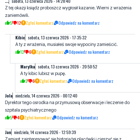
Kibic
sobota, 13 czerwca 2026 - 17:35:32
A ty z wrażenia, musiałeś swoje wypociny zamieścić.
12
6
Zgłoś komentarz
Odpowiedz na komentarz
Marylka
sobota, 13 czerwca 2026 - 20:50:52
A ty kibic lubisz w pupę.
2
6
Zgłoś komentarz
Odpowiedz na komentarz
Jola
niedziela, 14 czerwca 2026 - 00:12:40
Dyrektor tego osrodka na przymusową obserwacje i leczenie do
szpitala psychiatrycznego
5
4
Zgłoś komentarz
Odpowiedz na komentarz
Jan
niedziela, 14 czerwca 2026 - 12:59:39
Zamiast zainteresować się historią tej placówki i cieszyć się z
istnienia renomowanego ośrodka od czasów sprzed II wojny,
zamieszczacie żenujące komentarze. Cóż, signum temporis.
Szkoda.