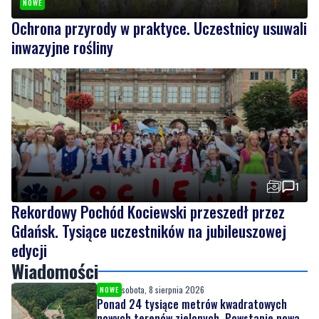
1
Rekordowy Pochód Kociewski przeszedł przez
Gdańsk. Tysiące uczestników na jubileuszowej
edycji
Wiadomości
sobota, 8 sierpnia 2026
NOWE
Ponad 24 tysiące metrów kwadratowych
nowych terenów zielonych. Powstanie nowa
przestrzeń do wypoczynku
sobota, 8 sierpnia 2026
NOWE