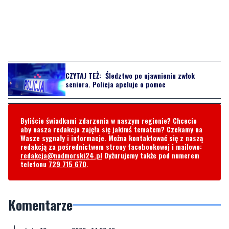
CZYTAJ TEŻ:
Śledztwo po ujawnieniu zwłok
seniora. Policja apeluje o pomoc
Byliście świadkami zdarzenia w naszym regionie? Chcecie
aby nasza redakcja zajęła się jakimś tematem? Czekamy na
Wasze sygnały i informacje. Można kontaktować się z naszą
redakcją za pośrednictwem strony facebookowej i mailowo:
redakcja@nadmorski24.pl
Dyżurujemy także pod numerem
telefonu
729 715 670
.
Komentarze
...
sobota, 13 czerwca 2026 - 14:28:40
Z tej okazji ksiądz proboszcz wygłosił kazanie. Wierni z wrażenia
zaniemówili.
5
12
Zgłoś komentarz
Odpowiedz na komentarz