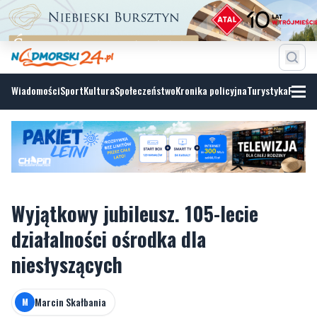
Wiadomości
Sport
Kultura
Społeczeństwo
Kronika policyjna
Turystyka
Fotoga
Wyjątkowy jubileusz. 105-lecie
działalności ośrodka dla
niesłyszących
Marcin Skałbania
M
sobota, 13 czerwca 2026, 13:08