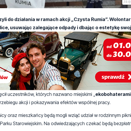
ZDJĘ
yli do działania w ramach akcji „Czysta Rumia”. Wolonta
lice, usuwając zalegające odpady i dbając o estetykę swoje
ęcił uczestników, których nazwano miejskimi „
ekobohaterami
rzebiegu akcji i pokazywania efektów wspólnej pracy.
icy oraz mieszkańcy będą mogli wziąć udział w rodzinnym pikn
 Parku Starowiejskim. Na odwiedzających czekać będą bezpłatn