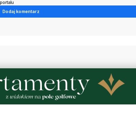
portalu
Dodaj komentarz
9