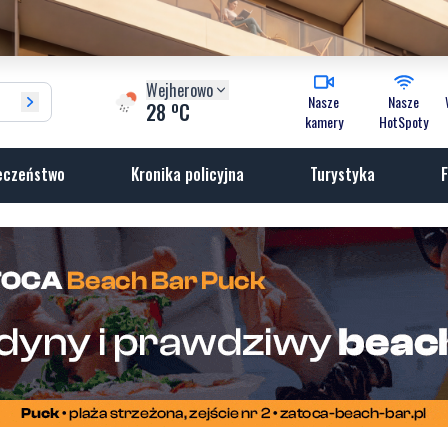
Wejherowo
Nasze
Nasze
o
28
C
kamery
HotSpoty
eczeństwo
Kronika policyjna
Turystyka
F