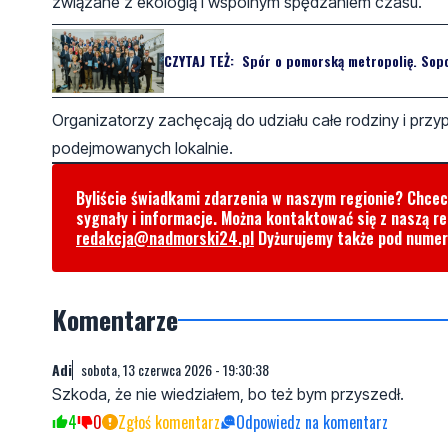
związane z ekologią i wspólnym spędzaniem czasu.
CZYTAJ TEŻ:
Spór o pomorską metropolię. Sopo
Organizatorzy zachęcają do udziału całe rodziny i prz
podejmowanych lokalnie.
Byliście świadkami zdarzenia w naszym regionie? Chce
sygnały i informacje. Można kontaktować się z naszą r
redakcja@nadmorski24.pl
Dyżurujemy także pod nume
Komentarze
Adi
sobota, 13 czerwca 2026 - 19:30:38
Szkoda, że nie wiedziałem, bo też bym przyszedł.
4
0
Zgłoś komentarz
Odpowiedz na komentarz