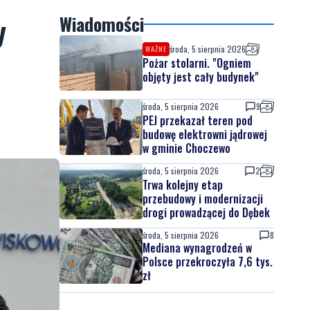
y
Wiadomości
środa, 5 sierpnia 2026
WAŻNE
Pożar stolarni. "Ogniem
objęty jest cały budynek"
środa, 5 sierpnia 2026
9
PEJ przekazał teren pod
budowę elektrowni jądrowej
w gminie Choczewo
środa, 5 sierpnia 2026
2
Trwa kolejny etap
przebudowy i modernizacji
drogi prowadzącej do Dębek
środa, 5 sierpnia 2026
8
Mediana wynagrodzeń w
Polsce przekroczyła 7,6 tys.
zł