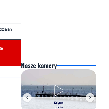
działań
ze
Nasze kamery
Gdynia
Orłowo