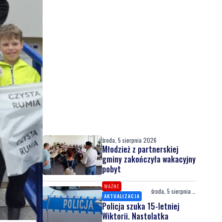
środa, 5 sierpnia 2026
Młodzież z partnerskiej
gminy zakończyła wakacyjny
pobyt
WAŻNE
środa, 5 sierpnia 2026
AKTUALIZACJA
Policja szuka 15-letniej
Wiktorii. Nastolatka