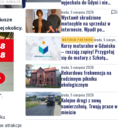
wyjechała do Gdyni i nie
CIE: RUMIA/FB
wróciła
środa, 5 sierpnia 2026
3
Wystawił skradzione
riusze
motocykle na sprzedaż w
j okolicy.
internecie. Wpadł po
zgłoszeniu właściciela
środa, 5 sierpnia 2026
MATERIAŁ PARTNERA
Kursy maturalne w Gdańsku
– ruszają zapisy! Przygotuj
się do matury z Szkołą
Effective Teaching!
środa, 5 sierpnia 2026
Rekordowa frekwencja na
rodzinnym pikniku
ekologicznym
środa, 5 sierpnia 2026
”.
Kolejne drogi z nową
nawierzchnią. Trwają prace w
mieście
iku
e atrakcje