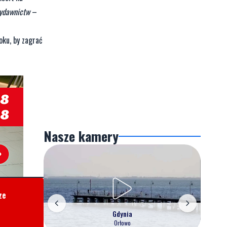
wydawnictw
–
oku, by zagrać
Nasze kamery
ze
Gdynia
Orłowo