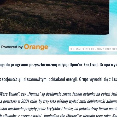
FOT. MATERIAŁY ORGANIZATORA OPE
ają do programu przyszłorocznej edycji Open’er Festival. Grupa wy
zebojowością i niesamowitymi pokładami energii. Grupa wywodzi się z Las
u Were Young”, czy „Human” są doskonale znane fanom gatunku na całym świe
pa powstała w 2001 roku, by trzy lata później wydać swój debiutancki albumu
tał doskonale przyjęty przez krytyków i fanów, co potwierdziły liczne nomin
albumów, z czego ostatni „Imploding the Mirage” w sierpniu tego roku. Ko