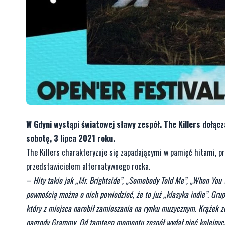
W Gdyni wystąpi światowej sławy zespół. The Killers dołącz
sobotę, 3 lipca 2021 roku.
The Killers charakteryzuje się zapadającymi w pamięć hitami, pr
przedstawicielem alternatywnego rocka.
–
Hity takie jak „Mr. Brightside”, „Somebody Told Me”, „When Yo
pewnością można o nich powiedzieć, że to już „klasyka indie”. Gru
który z miejsca narobił zamieszania na rynku muzycznym. Krążek zos
nagrody Grammy. Od tamtego momentu zespół wydał pięć kolejnych 