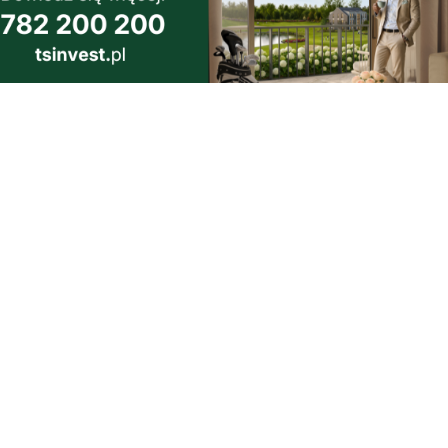
2
dowy i
dzącej do
morski24.pl - portal informacyjny z Małego Trójmiasta Kaszubskiego.
ja codzienna dawka najnowszych wiadomości z najbliższej okolicy.
ormacje społeczne, kulturalne i sportowe z Wejherowa, Pucka, Redy, Rumi i
lic. Zawsze sprawdzone i aktualne info dla mieszkańców Małego Trójmiasta
szubskiego.