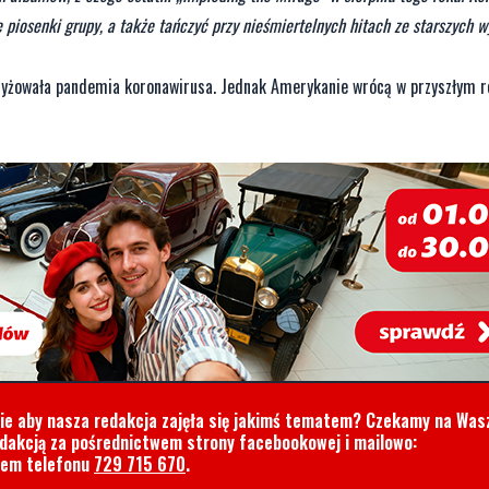
 piosenki grupy, a także tańczyć przy nieśmiertelnych hitach ze starszych 
krzyżowała pandemia koronawirusa. Jednak Amerykanie wrócą w przyszłym r
cie aby nasza redakcja zajęła się jakimś tematem? Czekamy na Was
edakcją za pośrednictwem strony facebookowej i mailowo:
rem telefonu
729 715 670
.