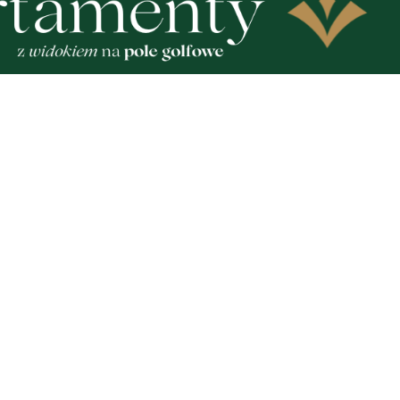
9
kazał teren pod budowę
Trwa kolejny etap przebu
i jądrowej w gminie
modernizacji drogi prowa
o
Dębek
Zobacz
Nad
Two
Fotogalerie
Inf
Nasze HotSpoty
oko
Nasze kamery
Ka
Praca
Praca IT Gdańsk
GoWork.pl