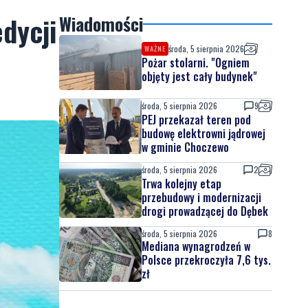
dycji
Wiadomości
środa, 5 sierpnia 2026
WAŻNE
Pożar stolarni. "Ogniem
objęty jest cały budynek"
środa, 5 sierpnia 2026
9
PEJ przekazał teren pod
budowę elektrowni jądrowej
w gminie Choczewo
środa, 5 sierpnia 2026
2
Trwa kolejny etap
przebudowy i modernizacji
drogi prowadzącej do Dębek
środa, 5 sierpnia 2026
8
Mediana wynagrodzeń w
Polsce przekroczyła 7,6 tys.
zł