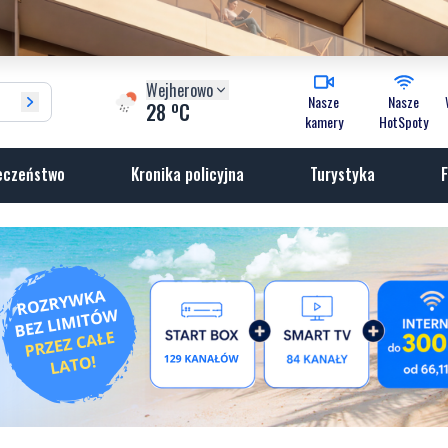
Wejherowo
Nasze
Nasze
o
28
C
kamery
HotSpoty
eczeństwo
Kronika policyjna
Turystyka
F