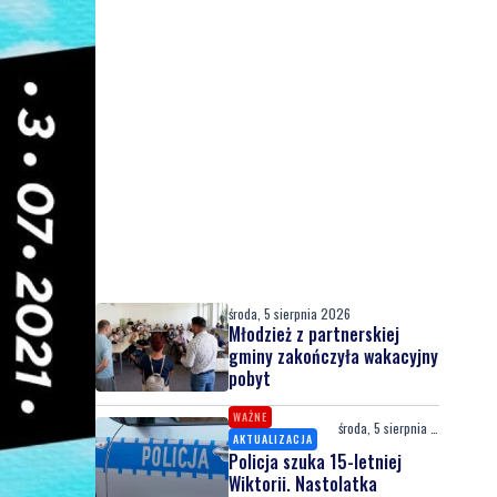
środa, 5 sierpnia 2026
Młodzież z partnerskiej
gminy zakończyła wakacyjny
pobyt
WAŻNE
środa, 5 sierpnia 2026
AKTUALIZACJA
Policja szuka 15-letniej
Wiktorii. Nastolatka