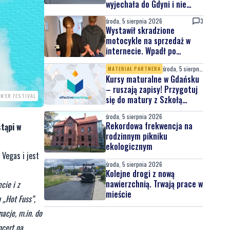
wyjechała do Gdyni i nie
wróciła
środa, 5 sierpnia 2026
3
Wystawił skradzione
motocykle na sprzedaż w
internecie. Wpadł po
zgłoszeniu właściciela
środa, 5 sierpnia 2026
MATERIAŁ PARTNERA
Kursy maturalne w Gdańsku
– ruszają zapisy! Przygotuj
N'ER FESTIVAL
się do matury z Szkołą
Effective Teaching!
środa, 5 sierpnia 2026
Rekordowa frekwencja na
stąpi w
rodzinnym pikniku
ekologicznym
 Vegas i jest
środa, 5 sierpnia 2026
Kolejne drogi z nową
nawierzchnią. Trwają prace w
cie i z
mieście
 „Hot Fuss”,
acje, m.in. do
ncert na