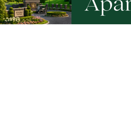
WAŻNE
Pożar stolarni. "Ogniem objęty jest
PEJ prze
cały budynek"
elektrown
Choczew
Artykuły
Informacje
Wiadomości
O portalu
Sport
Kontakt
Kultura
Regulamin
Społeczeństwo
Polityka prywatności
Kronika policyjna
Reklama