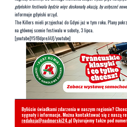
gdyńskim festiwalu będzie więc doskonałą okazją, by usłyszeć nowe
informuje gdyński urząd.
The Killers mieli przyjechać do Gdyni już w tym roku. Plany po
na głównej scenie festiwalu w sobotę, 3 lipca.
[youtube]Y5fBdpreJiU[/youtube]
Byliście świadkami zdarzenia w naszym regionie? Chce
sygnały i informacje. Można kontaktować się z naszą r
redakcja@nadmorski24.pl
Dyżurujemy także pod nume