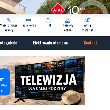
Wieści z Twojej
Radio Norda
TTM
Kościoły
Wyślij
okolicy
Fm
online
materiał
otogalerie
Elektrownia atomowa
Kontakt