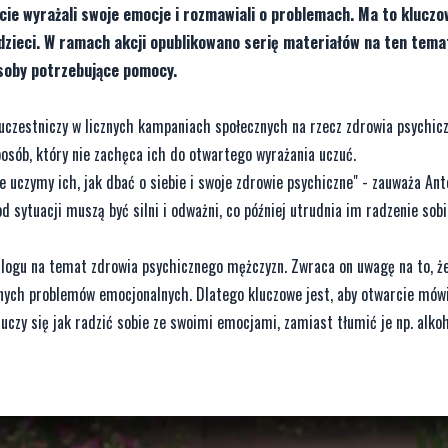
cie wyrażali swoje emocje i rozmawiali o problemach. Ma to klucz
 dzieci. W ramach akcji opublikowano serię materiałów na ten tema
osoby potrzebujące pomocy.
uczestniczy w licznych kampaniach społecznych na rzecz zdrowia psychic
sób, który nie zachęca ich do otwartego wyrażania uczuć.
uczymy ich, jak dbać o siebie i swoje zdrowie psychiczne" - zauważa Ant
od sytuacji muszą być silni i odważni, co później utrudnia im radzenie sob
logu na temat zdrowia psychicznego mężczyzn. Zwraca on uwagę na to, ż
nych problemów emocjonalnych. Dlatego kluczowe jest, aby otwarcie mów
 uczy się jak radzić sobie ze swoimi emocjami, zamiast tłumić je np. alko