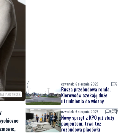
czwartek, 6 sierpnia 2026
7
Rusza przebudowa ronda.
Kierowców czekają duże
IAŁ PARTNERA
utrudnienia do wiosny
y
czwartek, 6 sierpnia 2026
6
Nowy sprzęt z KPO już służy
sychiczne
pacjentom, trwa też
ozmowie,
rozbudowa placówki