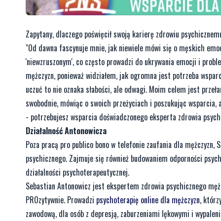
Zapytany, dlaczego poświęcił swoją karierę zdrowiu psychiczne
"Od dawna fascynuje mnie, jak niewiele mówi się o męskich emocja
'niewzruszonym', co często prowadzi do ukrywania emocji i prob
mężczyzn, ponieważ widziałem, jak ogromna jest potrzeba wspar
uczuć to nie oznaka słabości, ale odwagi. Moim celem jest przeł
swobodnie, mówiąc o swoich przeżyciach i poszukując wsparcia, a
- potrzebujesz wsparcia doświadczonego eksperta zdrowia psyc
Działalność Antonowicza
Poza pracą pro publico bono w telefonie zaufania dla mężczyzn, 
psychicznego. Zajmuje się również budowaniem odporności psychi
działalności psychoterapeutycznej.
Sebastian Antonowicz jest ekspertem zdrowia psychicznego mężc
PROzytywnie. Prowadzi
psychoterapię online dla mężczyzn
, któr
zawodową, dla osób z depresją, zaburzeniami lękowymi i wypale