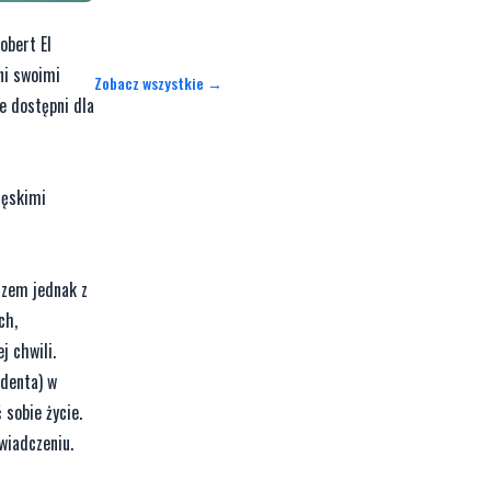
obert El
ni swoimi
Zobacz wszystkie →
ie dostępni dla
męskimi
azem jednak z
ch,
j chwili.
ydenta) w
 sobie życie.
wiadczeniu.