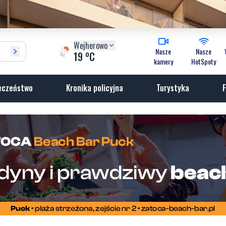
Wejherowo
Nasze
Nasze
o
19
C
kamery
HotSpoty
eczeństwo
Kronika policyjna
Turystyka
F