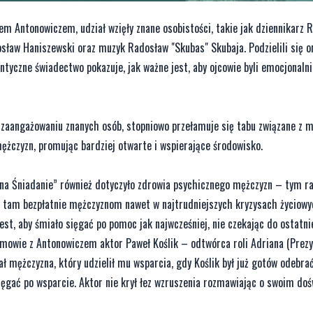
m Antonowiczem, udział wzięły znane osobistości, takie jak dziennikarz R
rosław Haniszewski oraz muzyk Radosław "Skubas" Skubaja. Podzielili się o
entyczne świadectwo pokazuje, jak ważne jest, aby ojcowie byli emocjonaln
 zaangażowaniu znanych osób, stopniowo przełamuje się tabu związane z 
ężczyzn, promując bardziej otwarte i wspierające środowisko.
na Śniadanie” również dotyczyło zdrowia psychicznego mężczyzn – tym r
 tam bezpłatnie mężczyznom nawet w najtrudniejszych kryzysach życiowy
jest, aby śmiało sięgać po pomoc jak najwcześniej, nie czekając do ostatnie
mowie z Antonowiczem aktor Paweł Koślik – odtwórca roli Adriana (Prez
ł mężczyzna, który udzielił mu wsparcia, gdy Koślik był już gotów odebrać
ęgać po wsparcie. Aktor nie krył łez wzruszenia rozmawiając o swoim doś