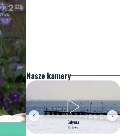
Nasze kamery
Gdynia
Orłowo