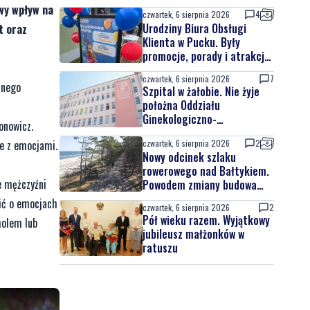
owy wpływ na
czwartek, 6 sierpnia 2026
4
Urodziny Biura Obsługi
t oraz
Klienta w Pucku. Były
promocje, porady i atrakcje
dla najmłodszych
czwartek, 6 sierpnia 2026
7
znego
Szpital w żałobie. Nie żyje
położna Oddziału
Ginekologiczno-
onowicz.
Położniczego
ie z emocjami.
czwartek, 6 sierpnia 2026
2
Nowy odcinek szlaku
rowerowego nad Bałtykiem.
e mężczyźni
Powodem zmiany budowa
elektrowni jądrowej
ić o emocjach
czwartek, 6 sierpnia 2026
2
Pół wieku razem. Wyjątkowy
holem lub
jubileusz małżonków w
ratuszu