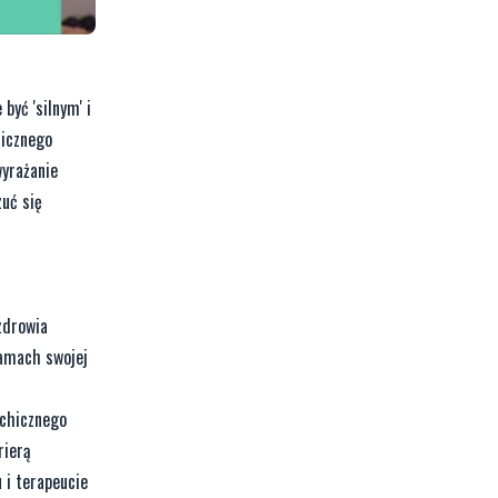
być 'silnym' i
hicznego
wyrażanie
zuć się
zdrowia
ramach swojej
ychicznego
rierą
 i terapeucie