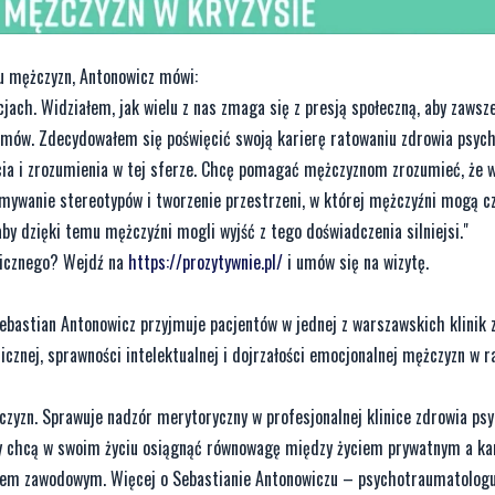
mu mężczyzn, Antonowicz mówi:
ch. Widziałem, jak wielu z nas zmaga się z presją społeczną, aby zawsze 
lemów. Zdecydowałem się poświęcić swoją karierę ratowaniu zdrowia psyc
cia i zrozumienia w tej sferze. Chcę pomagać mężczyznom zrozumieć, że 
amywanie stereotypów i tworzenie przestrzeni, w której mężczyźni mogą c
by dzięki temu mężczyźni mogli wyjść z tego doświadczenia silniejsi."
hicznego? Wejdź na
https://prozytywnie.pl/
i umów się na wizytę.
Sebastian Antonowicz przyjmuje pacjentów w jednej z warszawskich klinik 
cznej, sprawności intelektualnej i dojrzałości emocjonalnej mężczyzn w 
zyzn. Sprawuje nadzór merytoryczny w profesjonalnej klinice zdrowia ps
zy chcą w swoim życiu osiągnąć równowagę między życiem prywatnym a ka
niem zawodowym. Więcej o Sebastianie Antonowiczu – psychotraumatologu