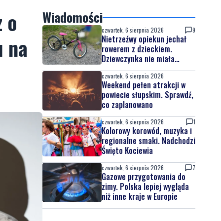
z o
Wiadomości
czwartek, 6 sierpnia 2026
9
u na
Nietrzeźwy opiekun jechał
rowerem z dzieckiem.
Dziewczynka nie miała
kasku
czwartek, 6 sierpnia 2026
Weekend pełen atrakcji w
powiecie słupskim. Sprawdź,
co zaplanowano
czwartek, 6 sierpnia 2026
1
Kolorowy korowód, muzyka i
regionalne smaki. Nadchodzi
Święto Kociewia
czwartek, 6 sierpnia 2026
7
Gazowe przygotowania do
zimy. Polska lepiej wygląda
niż inne kraje w Europie