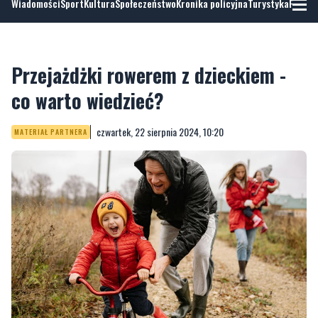
Wiadomości
Sport
Kultura
Społeczeństwo
Kronika policyjna
Turystyka
Fotoga
Przejażdżki rowerem z dzieckiem -
co warto wiedzieć?
czwartek, 22 sierpnia 2024, 10:20
MATERIAŁ PARTNERA