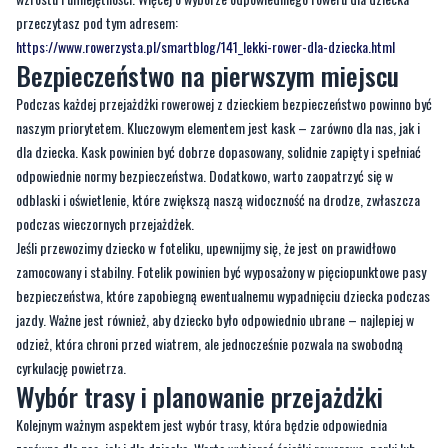
rowerki dla dzieci
, które pomagają maluchom rozwijać równowagę i
koordynację. Dla starszych dzieci warto wybrać rower odpowiedni do ich
wzrostu i umiejętności. Więcej o wyborze odpowiedniego roweru dla dziecka
przeczytasz pod tym adresem:
https://www.rowerzysta.pl/smartblog/141_lekki-rower-dla-dziecka.html
Bezpieczeństwo na pierwszym miejscu
Podczas każdej przejażdżki rowerowej z dzieckiem bezpieczeństwo powinno być
naszym priorytetem. Kluczowym elementem jest kask – zarówno dla nas, jak i
dla dziecka. Kask powinien być dobrze dopasowany, solidnie zapięty i spełniać
odpowiednie normy bezpieczeństwa. Dodatkowo, warto zaopatrzyć się w
odblaski i oświetlenie, które zwiększą naszą widoczność na drodze, zwłaszcza
podczas wieczornych przejażdżek.
Jeśli przewozimy dziecko w foteliku, upewnijmy się, że jest on prawidłowo
zamocowany i stabilny. Fotelik powinien być wyposażony w pięciopunktowe pasy
bezpieczeństwa, które zapobiegną ewentualnemu wypadnięciu dziecka podczas
jazdy. Ważne jest również, aby dziecko było odpowiednio ubrane – najlepiej w
odzież, która chroni przed wiatrem, ale jednocześnie pozwala na swobodną
cyrkulację powietrza.