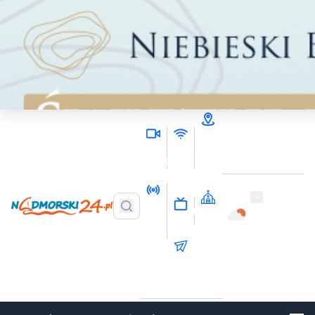
Wieści
Nasze
Nasze
z
kamery
HotSpoty
Twojej
okolicy
Wejherowo
Radio
20
Kościoły
Norda
TTM
online
o
C
Fm
Wyślij
materiał