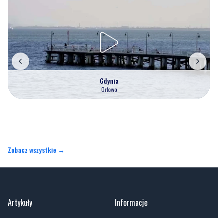
Nasze kamery
Gdynia
Orłowo
Zobacz wszystkie →