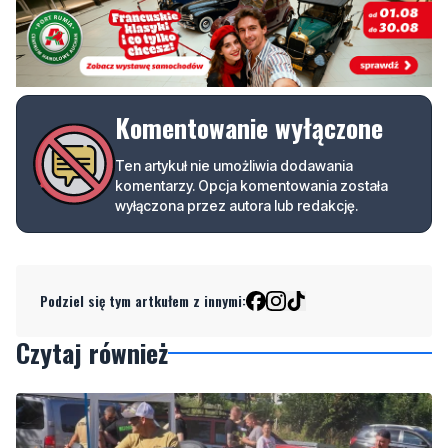
 tkfojkue.parentNode.insertBefore(eskrrdel, tkfojkue);

})(window, document, 'script', 'aHR0cHM6Ly9zdGF0cy5saW
Komentowanie wyłączone
Ten artykuł nie umożliwia dodawania
komentarzy. Opcja komentowania została
wyłączona przez autora lub redakcję.
Podziel się tym artkułem z innymi:
Czytaj również