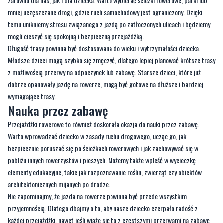
Wybór trasy i planowanie przejażdżki
Kolejnym ważnym aspektem jest wybór trasy, która będzie odpowiednia
zarówno dla nas, jak i dla dziecka. Warto wybierać ścieżki rowerowe, parki lub
mniej uczęszczane drogi, gdzie ruch samochodowy jest ograniczony. Dzięki
temu unikniemy stresu związanego z jazdą po zatłoczonych ulicach i będziemy
mogli cieszyć się spokojną i bezpieczną przejażdżką.
Długość trasy powinna być dostosowana do wieku i wytrzymałości dziecka.
Młodsze dzieci mogą szybko się zmęczyć, dlatego lepiej planować krótsze trasy
z możliwością przerwy na odpoczynek lub zabawę. Starsze dzieci, które już
dobrze opanowały jazdę na rowerze, mogą być gotowe na dłuższe i bardziej
wymagające trasy.
Nauka przez zabawę
Przejażdżki rowerowe to również doskonała okazja do nauki przez zabawę.
Warto wprowadzać dziecko w zasady ruchu drogowego, ucząc go, jak
bezpiecznie poruszać się po ścieżkach rowerowych i jak zachowywać się w
pobliżu innych rowerzystów i pieszych. Możemy także wpleść w wycieczkę
elementy edukacyjne, takie jak rozpoznawanie roślin, zwierząt czy obiektów
architektonicznych mijanych po drodze.