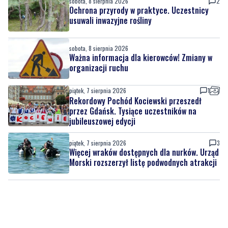
nowych terenów zielonych. Powstanie nowa
przestrzeń do wypoczynku
sobota, 8 sierpnia 2026
2
Ochrona przyrody w praktyce. Uczestnicy
usuwali inwazyjne rośliny
sobota, 8 sierpnia 2026
Ważna informacja dla kierowców! Zmiany w
organizacji ruchu
piątek, 7 sierpnia 2026
1
Rekordowy Pochód Kociewski przeszedł
przez Gdańsk. Tysiące uczestników na
jubileuszowej edycji
piątek, 7 sierpnia 2026
3
Więcej wraków dostępnych dla nurków. Urząd
Morski rozszerzył listę podwodnych atrakcji