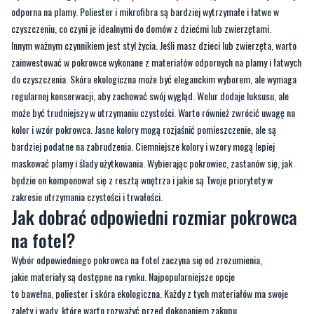
odporna na plamy. Poliester i mikrofibra są bardziej wytrzymałe i łatwe w
czyszczeniu, co czyni je idealnymi do domów z dziećmi lub zwierzętami.
Innym ważnym czynnikiem jest styl życia. Jeśli masz dzieci lub zwierzęta, warto
zainwestować w pokrowce wykonane z materiałów odpornych na plamy i łatwych
do czyszczenia. Skóra ekologiczna może być eleganckim wyborem, ale wymaga
regularnej konserwacji, aby zachować swój wygląd. Welur dodaje luksusu, ale
może być trudniejszy w utrzymaniu czystości. Warto również zwrócić uwagę na
kolor i wzór pokrowca. Jasne kolory mogą rozjaśnić pomieszczenie, ale są
bardziej podatne na zabrudzenia. Ciemniejsze kolory i wzory mogą lepiej
maskować plamy i ślady użytkowania. Wybierając pokrowiec, zastanów się, jak
będzie on komponował się z resztą wnętrza i jakie są Twoje priorytety w
zakresie utrzymania czystości i trwałości.
Jak dobrać odpowiedni rozmiar pokrowca
na fotel?
Wybór odpowiedniego pokrowca na fotel zaczyna się od zrozumienia,
jakie materiały są dostępne na rynku. Najpopularniejsze opcje
to bawełna, poliester i skóra ekologiczna. Każdy z tych materiałów ma swoje
zalety i wady, które warto rozważyć przed dokonaniem zakupu.