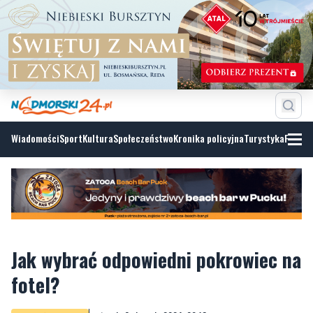
Wiadomości
Sport
Kultura
Społeczeństwo
Kronika policyjna
Turystyka
Fotoga
Jak wybrać odpowiedni pokrowiec na
fotel?