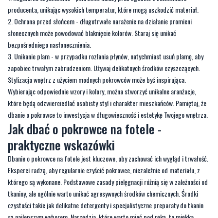
producenta, unikając wysokich temperatur, które mogą uszkodzić materiał.
Ochrona przed słońcem - długotrwałe narażenie na działanie promieni
słonecznych może powodować blaknięcie kolorów. Staraj się unikać
bezpośredniego nasłonecznienia.
Unikanie plam - w przypadku rozlania płynów, natychmiast usuń plamę, aby
zapobiec trwałym zabrudzeniom. Używaj delikatnych środków czyszczących.
Stylizacja wnętrz z użyciem modnych pokrowców może być inspirująca.
Wybierając odpowiednie wzory i kolory, można stworzyć unikalne aranżacje,
które będą odzwierciedlać osobisty styl i charakter mieszkańców. Pamiętaj, że
dbanie o pokrowce to inwestycja w długowieczność i estetykę Twojego wnętrza.
Jak dbać o pokrowce na fotele -
praktyczne wskazówki
Dbanie o pokrowce na fotele jest kluczowe, aby zachować ich wygląd i trwałość.
Eksperci radzą, aby regularnie czyścić pokrowce, niezależnie od materiału, z
którego są wykonane. Podstawowe zasady pielęgnacji różnią się w zależności od
tkaniny, ale ogólnie warto unikać agresywnych środków chemicznych. Środki
czystości takie jak delikatne detergenty i specjalistyczne preparaty do tkanin
są najlepszym wyborem. Narzędzia, które warto mieć pod ręką, to miękka