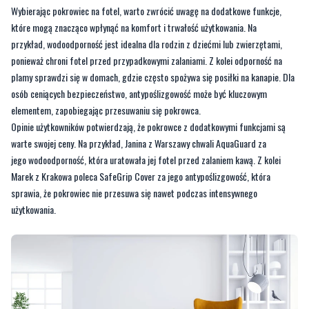
Wybierając pokrowiec na fotel, warto zwrócić uwagę na dodatkowe funkcje,
które mogą znacząco wpłynąć na komfort i trwałość użytkowania. Na
przykład, wodoodporność jest idealna dla rodzin z dziećmi lub zwierzętami,
ponieważ chroni fotel przed przypadkowymi zalaniami. Z kolei odporność na
plamy sprawdzi się w domach, gdzie często spożywa się posiłki na kanapie. Dla
osób ceniących bezpieczeństwo, antypoślizgowość może być kluczowym
elementem, zapobiegając przesuwaniu się pokrowca.
Opinie użytkowników potwierdzają, że pokrowce z dodatkowymi funkcjami są
warte swojej ceny. Na przykład, Janina z Warszawy chwali AquaGuard za
jego wodoodporność, która uratowała jej fotel przed zalaniem kawą. Z kolei
Marek z Krakowa poleca SafeGrip Cover za jego antypoślizgowość, która
sprawia, że pokrowiec nie przesuwa się nawet podczas intensywnego
użytkowania.