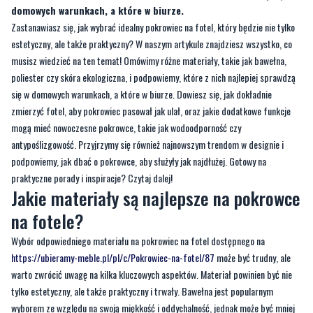
domowych warunkach, a które w biurze.
Zastanawiasz się, jak wybrać idealny pokrowiec na fotel, który będzie nie tylko
estetyczny, ale także praktyczny? W naszym artykule znajdziesz wszystko, co
musisz wiedzieć na ten temat! Omówimy różne materiały, takie jak bawełna,
poliester czy skóra ekologiczna, i podpowiemy, które z nich najlepiej sprawdzą
się w domowych warunkach, a które w biurze. Dowiesz się, jak dokładnie
zmierzyć fotel, aby pokrowiec pasował jak ulał, oraz jakie dodatkowe funkcje
mogą mieć nowoczesne pokrowce, takie jak wodoodporność czy
antypoślizgowość. Przyjrzymy się również najnowszym trendom w designie i
podpowiemy, jak dbać o pokrowce, aby służyły jak najdłużej. Gotowy na
praktyczne porady i inspiracje? Czytaj dalej!
Jakie materiały są najlepsze na pokrowce
na fotele?
Wybór odpowiedniego materiału na pokrowiec na fotel dostępnego na
https://ubieramy-meble.pl/pl/c/Pokrowiec-na-fotel/87
może być trudny, ale
warto zwrócić uwagę na kilka kluczowych aspektów. Materiał powinien być nie
tylko estetyczny, ale także praktyczny i trwały. Bawełna jest popularnym
wyborem ze względu na swoją miękkość i oddychalność, jednak może być mniej