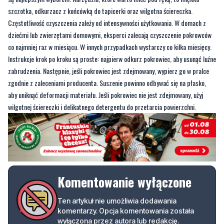
szczotka, odkurzacz z końcówką do tapicerki oraz wilgotna ściereczka.
Częstotliwość czyszczenia zależy od intensywności użytkowania. W domach z
dziećmi lub zwierzętami domowymi, eksperci zalecają czyszczenie pokrowców
co najmniej raz w miesiącu. W innych przypadkach wystarczy co kilka miesięcy.
Instrukcje krok po kroku są proste: najpierw odkurz pokrowiec, aby usunąć luźne
zabrudzenia. Następnie, jeśli pokrowiec jest zdejmowany, wypierz go w pralce
zgodnie z zaleceniami producenta. Suszenie powinno odbywać się na płasko,
aby uniknąć deformacji materiału. Jeśli pokrowiec nie jest zdejmowany, użyj
wilgotnej ściereczki i delikatnego detergentu do przetarcia powierzchni.
Komentowanie wyłączone
Ten artykuł nie umożliwia dodawania
komentarzy. Opcja komentowania została
wyłączona przez autora lub redakcję.