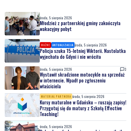
Młodzież z partnerskiej gminy zakończyła
wakacyjny pobyt
środa, 5 sierpnia 2026
WAŻNE
AKTUALIZACJA
Policja szuka 15-letniej Wiktorii. Nastolatka
wyjechała do Gdyni i nie wróciła
środa, 5 sierpnia 2026
3
Wystawił skradzione motocykle na sprzedaż
w internecie. Wpadł po zgłoszeniu
właściciela
środa, 5 sierpnia 2026
MATERIAŁ PARTNERA
Kursy maturalne w Gdańsku – ruszają zapisy!
Przygotuj się do matury z Szkołą Effective
Teaching!
środa, 5 sierpnia 2026
Rekordowa frekwencja na rodzinnym pikniku
ekologicznym