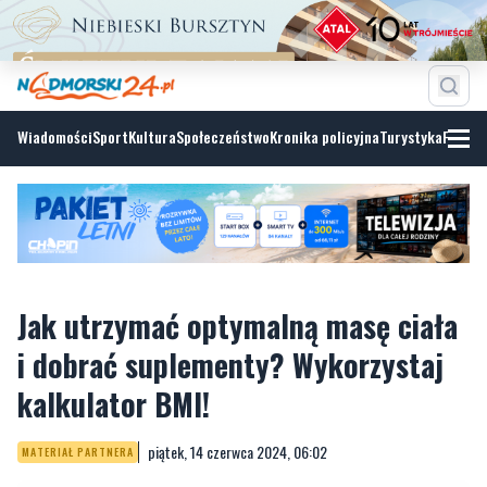
Wiadomości
Sport
Kultura
Społeczeństwo
Kronika policyjna
Turystyka
Fotoga
Jak utrzymać optymalną masę ciała
i dobrać suplementy? Wykorzystaj
kalkulator BMI!
piątek, 14 czerwca 2024, 06:02
MATERIAŁ PARTNERA