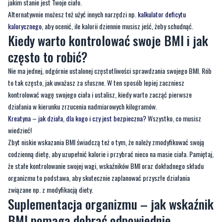
Kiedy warto kontrolować swoje BMI i jak
często to robić?
Nie ma jednej, odgórnie ustalonej częstotliwości sprawdzania swojego BMI. Rób
to tak często, jak uważasz za słuszne. W ten sposób lepiej zaczniesz
kontrolować wagę swojego ciała i ustalisz, kiedy warto zacząć pierwsze
działania w kierunku zrzucenia nadmiarowych kilogramów.
Kreatyna – jak działa, dla kogo i czy jest bezpieczna?
Wszystko, co musisz
wiedzieć!
Zbyt niskie wskazania BMI świadczą też o tym, że należy zmodyfikować swoją
codzienną dietę, aby uzupełnić kalorie i przybrać nieco na masie ciała. Pamiętaj,
że stałe kontrolowanie swojej wagi, wskaźników BMI oraz dokładnego składu
organizmu to podstawa, aby skutecznie zaplanować przyszłe działania
związane np. z modyfikacją diety.
Suplementacja organizmu – jak wskaźnik
BMI pomaga dobrać odpowiednie
suplementy?
Po dokładnej analizie indeksu BMI swojego ciała możesz łatwiej ocenić, jakie