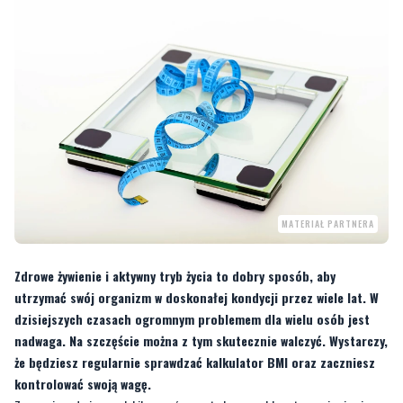
MATERIAŁ PARTNERA
Zdrowe żywienie i aktywny tryb życia to dobry sposób, aby
utrzymać swój organizm w doskonałej kondycji przez wiele lat. W
dzisiejszych czasach ogromnym problemem dla wielu osób jest
nadwaga. Na szczęście można z tym skutecznie walczyć. Wystarczy,
że będziesz regularnie sprawdzać kalkulator BMI oraz zaczniesz
kontrolować swoją wagę.
Zrzucenie nadmiarowych kilogramów często bywa problematyczne i zajmuje
nawet wiele miesięcy. Głównie z tego względu lepiej unikać nadwagi i na bieżąco
sprawdzać wyniki, jakie przedstawia
kalkulator BMI
. To podstawa, aby