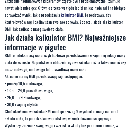
kontrolować wagę i ogólny stan swojego zdrowia. Zobacz, jak działa kalkulator
BMI i jak zadbać o masę swojego ciała.
Jak działa kalkulator BMI? Najważniejsze
informacje w pigułce
BMI to indeks masy ciała, czyli liczbowe przedstawienie wzajemnej relacji masy
ciała do wzrostu. Na podstawie obliczeń tego wskaźnika można łatwo ocenić czy
masz nadwagę, niedowagę lub prawidłową masę ciała.
Aktualne normy BMI przedstawiają się następująco:
• poniżej 18,5 niedowaga,
• 18,5 – 24,9 prawidłowa waga,
• 25,0 – 29,9 nadwaga,
• 30,0 i więcej otyłość.
Choć określenie wskaźnika BMI nie daje szczegółowych informacji na temat
składu ciała, to jednak stanowi podstawę w kontrolowaniu swojej wagi.
Wystarczy, że znasz swoją wagę i wzrost, a wtedy bez problemu ocenisz, w
jakim stanie jest Twoje ciało.
Alternatywnie możesz też użyć innych narzędzi np.
kalkulator deficytu
kalorycznego
, aby ocenić, ile kalorii dziennie musisz jeść, żeby schudnąć.