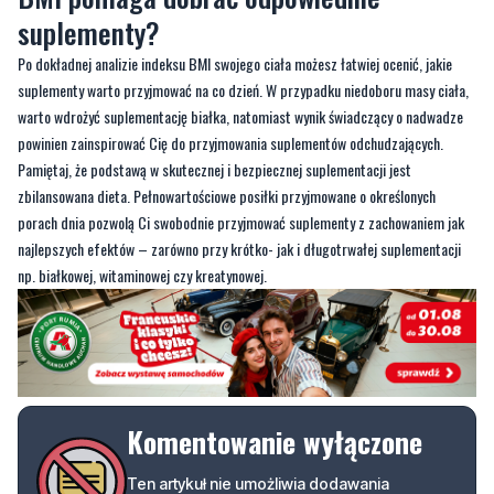
suplementy warto przyjmować na co dzień. W przypadku niedoboru masy ciała,
warto wdrożyć suplementację białka, natomiast wynik świadczący o nadwadze
powinien zainspirować Cię do przyjmowania suplementów odchudzających.
Pamiętaj, że podstawą w skutecznej i bezpiecznej suplementacji jest
zbilansowana dieta. Pełnowartościowe posiłki przyjmowane o określonych
porach dnia pozwolą Ci swobodnie przyjmować suplementy z zachowaniem jak
najlepszych efektów – zarówno przy krótko- jak i długotrwałej suplementacji
np. białkowej, witaminowej czy kreatynowej.
Komentowanie wyłączone
Ten artykuł nie umożliwia dodawania
komentarzy. Opcja komentowania została
wyłączona przez autora lub redakcję.