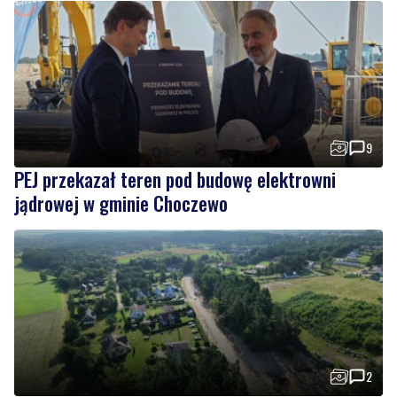
9
PEJ przekazał teren pod budowę elektrowni
jądrowej w gminie Choczewo
2
Trwa kolejny etap przebudowy i modernizacji
drogi prowadzącej do Dębek
Wiadomości