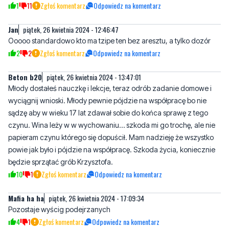
1
11
Zgłoś komentarz
Odpowiedz na komentarz
Jan
piątek, 26 kwietnia 2024 - 12:46:47
Ooooo standardowo kto ma tzipe ten bez aresztu, a tylko dozór
2
2
Zgłoś komentarz
Odpowiedz na komentarz
Beton b20
piątek, 26 kwietnia 2024 - 13:47:01
Młody dostałeś nauczkę i lekcje, teraz odrób zadanie domowe i
wyciągnij wnioski. Młody pewnie pójdzie na współpracę bo nie
sądzę aby w wieku 17 lat zdawał sobie do końca sprawę z tego
czynu. Wina leży w w wychowaniu… szkoda mi go trochę, ale nie
papieram czynu którego się dopuścił. Mam nadzieję że wszystko
powie jak było i pójdzie na współpracę. Szkoda życia, koniecznie
będzie sprzątać grób Krzysztofa.
10
1
Zgłoś komentarz
Odpowiedz na komentarz
Mafia ha ha
piątek, 26 kwietnia 2024 - 17:09:34
Pozostaje wyścig podejrzanych
4
1
Zgłoś komentarz
Odpowiedz na komentarz