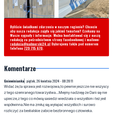
Byliście świadkami zdarzenia w naszym regionie? Chcecie
aby nasza redakcja zajęła się jakimś tematem? Czekamy na
Wasze sygnały i informacje. Można kontaktować się z naszą
redakcją za pośrednictwem strony facebookowej i mailowo:
redakcja@nadmorski24.pl
Dyżurujemy także pod numerem
telefonu
729 715 670
.
Komentarze
Gniewinianka
piątek, 26 kwietnia 2024 - 08:28:11
Widać że,ta sprawa jest rozwojowa,to pewnie jeszcze nie wszyscy
z tego szemranego towarzystwa...Miejmy nadzieję że Darii się nie
upiecze,z tego co mówią sasiedzi wiedziała o wszystkim i też jest
współwinna.Nie ma zmiłuj się,wyłapać wszystkich i surowo
rozliczyć za bestialskie zabicie bezbronnego człowieka.