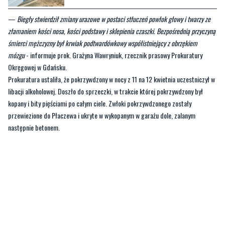
—
Biegły stwierdził zmiany urazowe w postaci stłuczeń powłok głowy i twarzy ze
złamaniem kości nosa, kości podstawy i sklepienia czaszki. Bezpośrednią przyczyną
śmierci mężczyzny był krwiak podtwardówkowy współistniejący z obrzękiem
mózgu
- informuje prok. Grażyna Wawryniuk, rzecznik prasowy Prokuratury
Okręgowej w Gdańsku.
Prokuratura ustaliła, że pokrzywdzony w nocy z 11 na 12 kwietnia uczestniczył w
libacji alkoholowej. Doszło do sprzeczki, w trakcie której pokrzywdzony był
kopany i bity pięściami po całym ciele. Zwłoki pokrzywdzonego zostały
przewiezione do Płaczewa i ukryte w wykopanym w garażu dole, zalanym
następnie betonem.