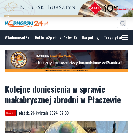
Wiadomości
Sport
Kultura
Społeczeństwo
Kronika policyjna
Turystyka
Fotoga
Kolejne doniesienia w sprawie
makabrycznej zbrodni w Płaczewie
piątek, 26 kwietnia 2024, 07:30
WAŻNE