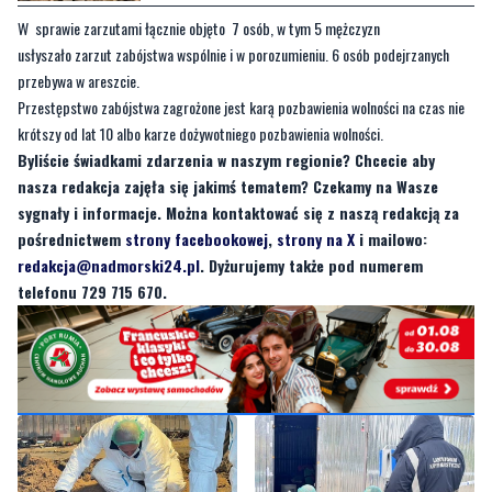
W sprawie zarzutami łącznie objęto 7 osób, w tym 5 mężczyzn
usłyszało zarzut zabójstwa wspólnie i w porozumieniu. 6 osób podejrzanych
przebywa w areszcie.
Przestępstwo zabójstwa zagrożone jest karą pozbawienia wolności na czas nie
krótszy od lat 10 albo karze dożywotniego pozbawienia wolności.
Byliście świadkami zdarzenia w naszym regionie? Chcecie aby
nasza redakcja zajęła się jakimś tematem? Czekamy na Wasze
sygnały i informacje. Można kontaktować się z naszą redakcją za
pośrednictwem
strony facebookowej
,
strony na X
i mailowo:
redakcja@nadmorski24.pl
. Dyżurujemy także pod numerem
telefonu 729 715 670.