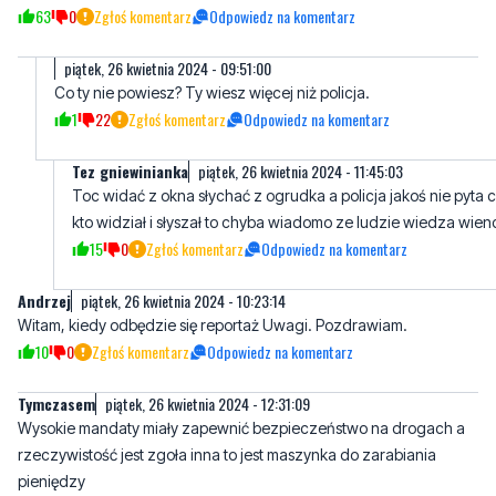
63
0
Zgłoś komentarz
Odpowiedz na komentarz
piątek, 26 kwietnia 2024 - 09:51:00
Co ty nie powiesz? Ty wiesz więcej niż policja.
1
22
Zgłoś komentarz
Odpowiedz na komentarz
Tez gniewinianka
piątek, 26 kwietnia 2024 - 11:45:03
Toc widać z okna słychać z ogrudka a policja jakoś nie pyta 
kto widział i słyszał to chyba wiadomo ze ludzie wiedza wien
15
0
Zgłoś komentarz
Odpowiedz na komentarz
Andrzej
piątek, 26 kwietnia 2024 - 10:23:14
Witam, kiedy odbędzie się reportaż Uwagi. Pozdrawiam.
10
0
Zgłoś komentarz
Odpowiedz na komentarz
Tymczasem
piątek, 26 kwietnia 2024 - 12:31:09
Wysokie mandaty miały zapewnić bezpieczeństwo na drogach a
rzeczywistość jest zgoła inna to jest maszynka do zarabiania
pieniędzy