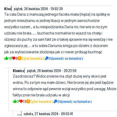
Ktoś
piątek, 26 kwietnia 2024 - 19:02:39
Ta cała Daria z mamusią jednego faceta miała [męża] na spółkę w
jednym mieszkaniu w jednej libacji w jednym samochodzie
wszystko razem , a tu niespodzianka Daria nic nie wie w niczym
udziału nie brała..... buchacha normalnie to wjazd na chatę i
idziesz do puchy za sam fakt że o takiej sprawie ma się wiedzę i nie
zgłaszasza jej ... a tu sobie Dariunia śmiga po dzielni z dozorem
jak za wylosciowanie złodzieja jak ci rower próbuję buchnąć
18
0
Zgłoś komentarz
Odpowiedz na komentarz
Klawisz
piątek, 26 kwietnia 2024 - 20:22:59
Zazdrościsz? Widocznienie ma zbyt dużej winy skoro jest
wolna. Po za tym ma małe dzieci. Nie bronie jej ale jeśli będzie
winna to odpowie sąd pewnie wziął wszystko pod uwagę. Może
faktycznie nie brała udziału w akcji
0
13
Zgłoś komentarz
Odpowiedz na komentarz
....
sobota, 27 kwietnia 2024 - 09:03:41