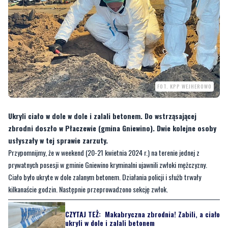
FOT. KPP WEJHEROWO
Ukryli ciało w dole w dole i zalali betonem. Do wstrząsającej
zbrodni doszło w Płaczewie (gmina Gniewino). Dwie kolejne osoby
usłyszały w tej sprawie zarzuty.
Przypomnijmy, że w weekend (20-21 kwietnia 2024 r.) na terenie jednej z
prywatnych posesji w gminie Gniewino kryminalni ujawnili zwłoki mężczyzny.
Ciało było ukryte w dole zalanym betonem. Działania policji i służb trwały
kilkanaście godzin. Następnie przeprowadzono sekcję zwłok.
CZYTAJ TEŻ:
Makabryczna zbrodnia! Zabili, a ciało
ukryli w dole i zalali betonem