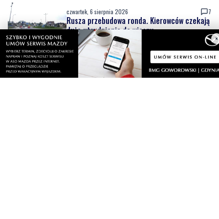
czwartek, 6 sierpnia 2026
7
Rusza przebudowa ronda. Kierowców czekają
duże utrudnienia do wiosny
×
czwartek, 6 sierpnia 2026
6
Nowy sprzęt z KPO już służy pacjentom, trwa
też rozbudowa placówki
czwartek, 6 sierpnia 2026
4
Urodziny Biura Obsługi Klienta w Pucku. Były
promocje, porady i atrakcje dla
najmłodszych
czwartek, 6 sierpnia 2026
7
Szpital w żałobie. Nie żyje położna Oddziału
Ginekologiczno-Położniczego
czwartek, 6 sierpnia 2026
2
Nowy odcinek szlaku rowerowego nad
Bałtykiem. Powodem zmiany budowa
elektrowni jądrowej