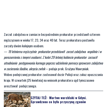
Zarzut zabójstwa w zamiarze bezpośrednim prokurator przedstawił czterem
mężczyznom w wieku 17, 23, 34 oraz 40 lat. Teraz prokuratura postawiła
zarzuty dwóm kolejnym osobom.
—
19 letniemu mężczyźnie prokurator przedstawił zarzut zabójstwa wspólnie i w
porozumieniu z innymi osobami. Z kolei 29 letniej kobiecie prokurator zarzucił
utrudnianie postępowania karnego poprzez udzielenie pomocy sprawcom zabójstwa
w zacieraniu śladów, ukryciu zwłok
– podaje prok. Grażyna Wawryniuk.
Wobec podejrzanej prokurator zastosował dozór Policji oraz zakaz opuszczania
kraju. W czwartek (25 kwietnia) na wniosek prokuratora sąd tymczasowo
aresztował podejrzanego.
CZYTAJ TEŻ:
Martwe warchlaki w Gdyni.
Sprawdzono co było przyczyną zgonów