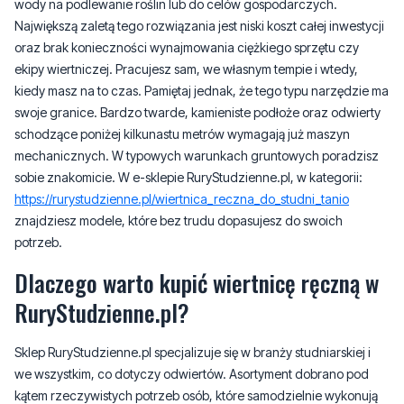
ekipy wiertniczej. Pracujesz sam, we własnym tempie i wtedy,
kiedy masz na to czas. Pamiętaj jednak, że tego typu narzędzie ma
swoje granice. Bardzo twarde, kamieniste podłoże oraz odwierty
schodzące poniżej kilkunastu metrów wymagają już maszyn
mechanicznych. W typowych warunkach gruntowych poradzisz
sobie znakomicie. W e-sklepie RuryStudzienne.pl, w kategorii:
https://rurystudzienne.pl/wiertnica_reczna_do_studni_tanio
znajdziesz modele, które bez trudu dopasujesz do swoich
potrzeb.
Dlaczego warto kupić wiertnicę ręczną w
RuryStudzienne.pl?
Sklep RuryStudzienne.pl specjalizuje się w branży studniarskiej i
we wszystkim, co dotyczy odwiertów. Asortyment dobrano pod
kątem rzeczywistych potrzeb osób, które samodzielnie wykonują
odwierty lub serwisują istniejące już studnie. Tym samym zyskujesz
solidne wykonanie sztang i głowic z materiałów odpornych na
zużycie, przemyślaną konstrukcję ułatwiającą pracę oraz produkty