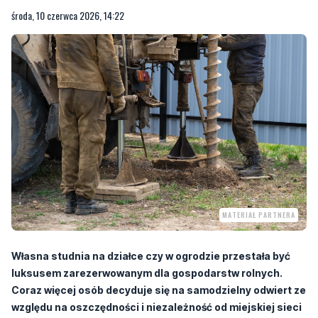
MATERIAŁ PARTNERA
Własna studnia na działce czy w ogrodzie przestała być
luksusem zarezerwowanym dla gospodarstw rolnych.
Coraz więcej osób decyduje się na samodzielny odwiert ze
względu na oszczędności i niezależność od miejskiej sieci
wodociągowej. Tym samym rośnie zapotrzebowanie na
sprawdzone wiertnice ręczne, które nie zawiodą już po
pierwszym metrze pracy. Oferuje je np. e-sklep