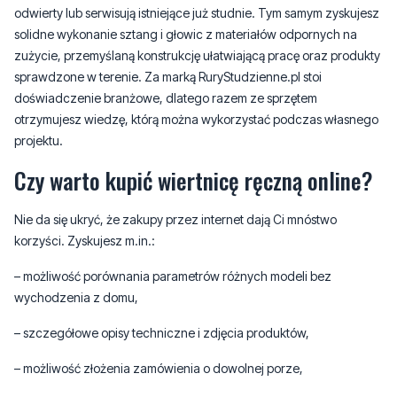
sprawdzone w terenie. Za marką RuryStudzienne.pl stoi
doświadczenie branżowe, dlatego razem ze sprzętem
otrzymujesz wiedzę, którą można wykorzystać podczas własnego
projektu.
Czy warto kupić wiertnicę ręczną online?
Nie da się ukryć, że zakupy przez internet dają Ci mnóstwo
korzyści. Zyskujesz m.in.:
– możliwość porównania parametrów różnych modeli bez
wychodzenia z domu,
– szczegółowe opisy techniczne i zdjęcia produktów,
– możliwość złożenia zamówienia o dowolnej porze,
– oszczędność czasu i kosztów dojazdu do punktów handlowych.
W sklepie RuryStudzienne.pl złożysz zamówienie w kilka minut, a
wiertnica trafi do Ciebie naprawdę szybko. Jeśli planujesz odwiert