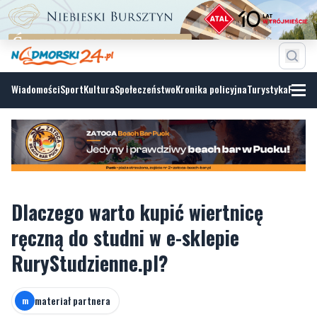
Wiadomości
Sport
Kultura
Społeczeństwo
Kronika policyjna
Turystyka
Fotoga
Dlaczego warto kupić wiertnicę
ręczną do studni w e-sklepie
RuryStudzienne.pl?
materiał partnera
m
środa, 10 czerwca 2026, 14:22