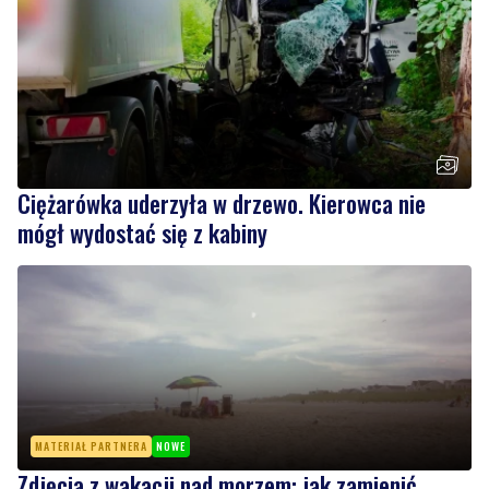
Ciężarówka uderzyła w drzewo. Kierowca nie
mógł wydostać się z kabiny
MATERIAŁ PARTNERA
NOWE
Zdjęcia z wakacji nad morzem: jak zamienić
zwykłe kadry w pamiątki na całe lata
Wiadomości