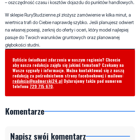
na własnej posesji, zerknij do oferty i oceń, który model najlepiej
pasuje do Twoich warunków gruntowych oraz planowanej
głębokości studni.
Byliście świadkami zdarzenia w naszym regionie? Chcecie
aby nasza redakcja zajęła się jakimś tematem? Czekamy na
Wasze sygnały i informacje. Można kontaktować się z naszą
redakcją za pośrednictwem strony facebookowej i mailowo:
redakcja@nadmorski24.pl
Dyżurujemy także pod numerem
telefonu
729 715 670
.
Komentarze
Napisz swój komentarz
Nie hejtuj, pisz kulturalnie i zgodne z prawem
komentarze! Jeśli widzisz niestosowny wpis -