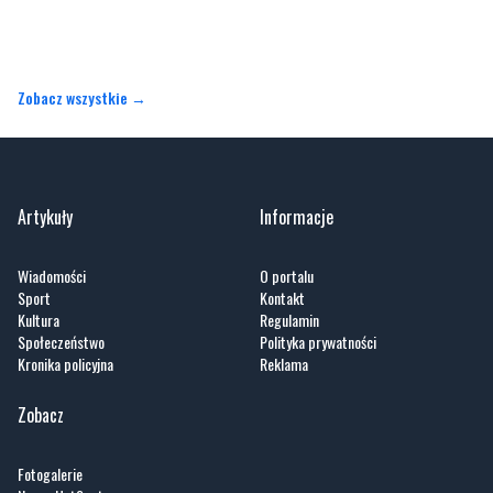
Zobacz wszystkie →
Artykuły
Informacje
Wiadomości
O portalu
Sport
Kontakt
Kultura
Regulamin
Społeczeństwo
Polityka prywatności
Kronika policyjna
Reklama
Zobacz
Fotogalerie
Nasze HotSpoty
Nasze kamery
Praca
Praca IT Gdańsk