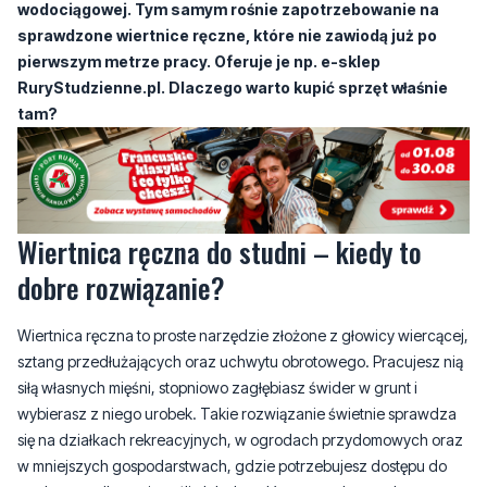
RuryStudzienne.pl. Dlaczego warto kupić sprzęt właśnie
tam?
Wiertnica ręczna do studni – kiedy to
dobre rozwiązanie?
Wiertnica ręczna to proste narzędzie złożone z głowicy wiercącej,
sztang przedłużających oraz uchwytu obrotowego. Pracujesz nią
siłą własnych mięśni, stopniowo zagłębiasz świder w grunt i
wybierasz z niego urobek. Takie rozwiązanie świetnie sprawdza
się na działkach rekreacyjnych, w ogrodach przydomowych oraz
w mniejszych gospodarstwach, gdzie potrzebujesz dostępu do
wody na podlewanie roślin lub do celów gospodarczych.
Największą zaletą tego rozwiązania jest niski koszt całej inwestycji
oraz brak konieczności wynajmowania ciężkiego sprzętu czy