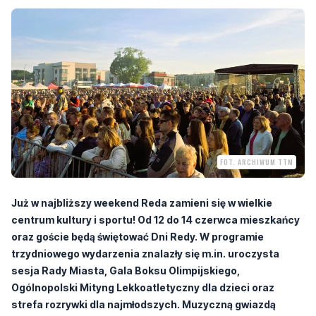
FOT. ARCHIWUM TTM
Już w najbliższy weekend Reda zamieni się w wielkie
centrum kultury i sportu! Od 12 do 14 czerwca mieszkańcy
oraz goście będą świętować Dni Redy. W programie
trzydniowego wydarzenia znalazły się m.in. uroczysta
sesja Rady Miasta, Gala Boksu Olimpijskiego,
Ogólnopolski Mityng Lekkoatletyczny dla dzieci oraz
strefa rozrywki dla najmłodszych. Muzyczną gwiazdą
sobotnich, darmowych koncertów na terenie MOSiR-u
będzie Oskar Cyms, a obok niego na scenie wystąpią także
zespół Kobranocka, duet EMO oraz La Via Voice.