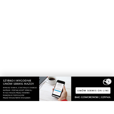
×
Nasze kamery