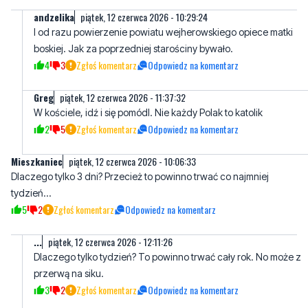
4
3
Zgłoś komentarz
Odpowiedz na komentarz
Greg
piątek, 12 czerwca 2026 - 11:37:32
W kościele, idź i się pomódl. Nie każdy Polak to katolik
2
5
Zgłoś komentarz
Odpowiedz na komentarz
Mieszkaniec
piątek, 12 czerwca 2026 - 10:06:33
Dlaczego tylko 3 dni? Przecież to powinno trwać co najmniej
tydzień...
5
2
Zgłoś komentarz
Odpowiedz na komentarz
...
piątek, 12 czerwca 2026 - 12:11:26
Dlaczego tylko tydzień? To powinno trwać cały rok. No może z
przerwą na siku.
3
2
Zgłoś komentarz
Odpowiedz na komentarz
Red
piątek, 12 czerwca 2026 - 13:57:13
Jakieś odczyty, uroczystości, akademie ku czci jaśnie panującego
najlepszego gospodarza? Anioła redzkiego?