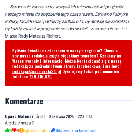
by każdy znalazł w programie coś dla siebie*
- zaprasza Burmistrz
Miasta Redy Mateusz Richert.
Byliście świadkami zdarzenia w naszym regionie? Chcecie
aby nasza redakcja zajęła się jakimś tematem? Czekamy na
Wasze sygnały i informacje. Można kontaktować się z naszą
redakcją za pośrednictwem strony facebookowej i mailowo:
redakcja@nadmorski24.pl
Dyżurujemy także pod numerem
telefonu
729 715 670
.
Komentarze
Ojciec Mateusz
środa, 10 czerwca 2026 - 22:13:03
A gdzie msza ?
4
4
Zgłoś komentarz
Odpowiedz na komentarz
andzelika
piątek, 12 czerwca 2026 - 10:29:24
I od razu powierzenie powiatu wejherowskiego opiece matki
boskiej. Jak za poprzedniej starościny bywało.