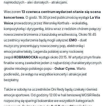
koncertowa
. O godz. 18.00 przed publicznością wystąpi
La Via
Voice
prowadzony przez Weronikę Korthals - wokalistkę,
kompozytorkę i dyrygentkę, która wraz z redzkim chórem połączy
nowoczesne brzmienia z kaszubską wrażliwością. Około 18:45
uczestnicy wydarzenia będą mogli usłyszeć
EMO
- duet
muzyczny prezentujący nowoczesny pop, elektronikę i
emocjonalne teksty. Legenda polskiej sceny rockowiej
zespół
KOBRANOCKA
wystąpi około 20:15. W artystycznym finale
finałów sceną zawładnie jeden z najbardziej charakterystycznych
głosów młodego polskiego popu -
Oskar Cyms
. Warto
podkreślić, że wstęp na wszystkie koncerty i atrakcje jest
bezpłatny.
Także w sobotę na uczestników Dni Redy będą czekały również
emocje sportowe. Od godziny 12:00 w hali tenisowej MOSiR Reda
rozpoczną się sparingi bokserskie we wszystkich kategoriach
wiekowych. Będzie to wstęp do
Gali Boksu Olimpijskiego
organizowanej przez klub sportowy „Afera” o Puchar
Burmistrza Redy, której start zaplanowano 13 czerwca na