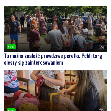
NOWE
Tu można znaleźć prawdziwe perełki. Pchli targ
cieszy się zainteresowaniem
NOWE
Wakacyjne inspiracje w muzeum. Rodzinne
warsztaty i twórcze spotkania