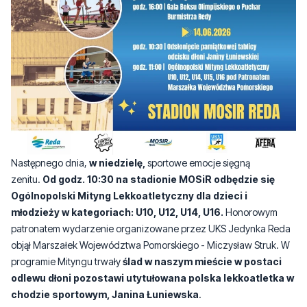
Następnego dnia,
w niedzielę,
sportowe emocje sięgną
zenitu.
Od godz. 10:30 na stadionie MOSiR odbędzie się
Ogólnopolski Mityng Lekkoatletyczny dla dzieci i
młodzieży w kategoriach: U10, U12, U14, U16.
Honorowym
patronatem wydarzenie organizowane przez UKS Jedynka Reda
objął Marszałek Województwa Pomorskiego - Miczysław Struk. W
programie Mityngu trwały
ślad w naszym mieście w postaci
odlewu dłoni pozostawi utytułowana polska lekkoatletka w
chodzie sportowym, Janina Łuniewska
.
— Serdecznie zapraszamy wszystkich mieszkańców i przyjaciół
naszego miasta do spędzenia tego czasu razem. Zarówno Fabryka
Kultury, MOSiR i nasi partnerzy zadbali o to, by atrakcji nie zabrakło i