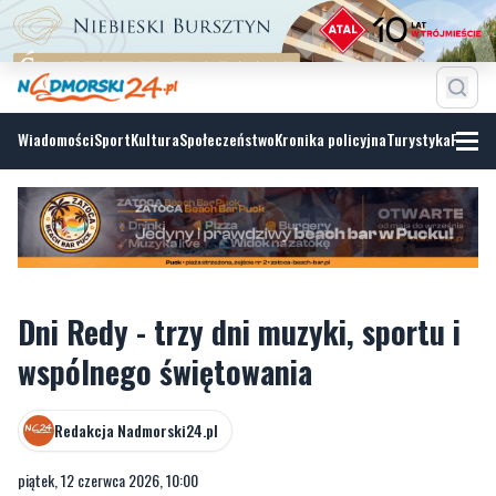
Wiadomości
Sport
Kultura
Społeczeństwo
Kronika policyjna
Turystyka
Fotoga
Dni Redy - trzy dni muzyki, sportu i
wspólnego świętowania
Redakcja Nadmorski24.pl
piątek, 12 czerwca 2026, 10:00