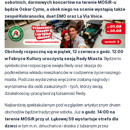
Obchody rozpoczną się w piątek, 12 czerwca o godz. 12:00
w Fabryce Kultury uroczystą sesją Rady Miasta.
Będzie to
symboliczne rozpoczęcie święta Redy oraz okazja do
podkreślenia wkładu mieszkańców w codzienne życie naszego
miasta. Podczas wydarzenia wręczone zostaną nagrody i
wyróżnienia dla osób zasłużonych - tych, którzy swoją
działalnością i pracą tworzą tożsamość Redy.
Najbardziej spektakularnym pod względem artystycznym dniem
obchodów będzie tradycyjnie sobota. Już
o godz. 14:00 na
terenie MOSiR przy ul. Łąkowej 59 wystartuje strefa dla
dzieci
w tym m.in. dmuchańce i stoiska z lubianymi przez
najmłodszych - ale i dorosłych - atrakcjami.
Wieczorem
13 czerwca centrum wydarzeń stanie się scena