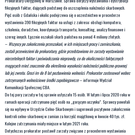
Prokuratury Okręgowej w Warszawie. Sprawa dotyczy wystawiania i dystrybucji
fikcyjnych faktur, dających podstawę do uszczuplenia należności skarbowych.
Pięć osób z Gdańska i okolic podejrzewa się o uczestnictwo w procederze
wystawienia 390 fikcyjnych faktur na usługi z zakresu: obsługi komputera,
szkolenia, doradztwo, koordynacja transportu, konsulting, analizy finansowe i
szereg innych. Łącznie oszukali skarb państwa na ponad 4 miliony złotych.
–
Wszyscy po zakończeniu przeszukań, w ich miejscach pracy i zamieszkania,
zostali przewiezieni do prokuratury, gdzie przedstawiono im zarzuty wystawianie
nierzetelnych faktur i poświadczania nieprawdy, co do okoliczności faktycznych
mogących mieć znaczenie dla określenia wysokości należności publiczno-prawnej
lub jej zwrotu. Grozi im do 8 lat pozbawienia wolności. Prokurator zastosował wobec
zatrzymanych wolnościowe środki zapobiegawcze
– informuje Wydział
Komunikacji Społecznej CBA.
Do tej pory zarzuty w tej sprawie usłyszało 15 osób. W lutym i lipcu 2020 roku w
ramach operacji zatrzymano pięć osób na „gorącym uczynku”. Sprawcy powołali
się na wpływy w Urzędzie Celno-Skarbowym i sugerowali pozytywne zakończenie
kontroli celno-skarbowej w zamian za korzyść majątkową w kwocie 40 tys. zł.
Kolejne zatrzymania miały miejsce w lutym 2021 roku.
Dotychczas prokurator postawił zarzuty związane z procederem wystawiania