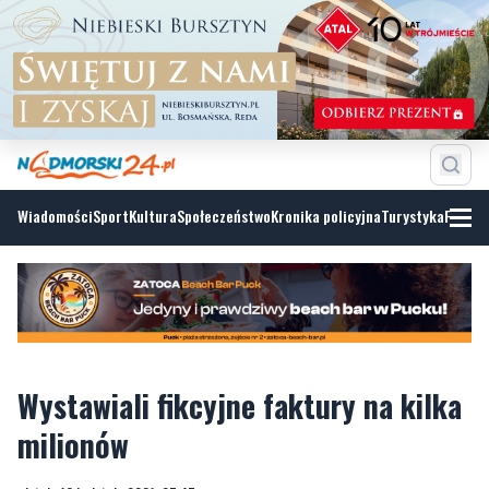
Wiadomości
Sport
Kultura
Społeczeństwo
Kronika policyjna
Turystyka
Fotoga
Wystawiali fikcyjne faktury na kilka
milionów