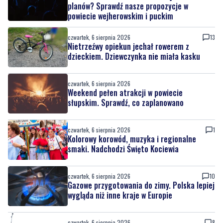
planów? Sprawdź nasze propozycje w
powiecie wejherowskim i puckim
czwartek, 6 sierpnia 2026
13
Nietrzeźwy opiekun jechał rowerem z
dzieckiem. Dziewczynka nie miała kasku
czwartek, 6 sierpnia 2026
Weekend pełen atrakcji w powiecie
słupskim. Sprawdź, co zaplanowano
czwartek, 6 sierpnia 2026
1
Kolorowy korowód, muzyka i regionalne
smaki. Nadchodzi Święto Kociewia
czwartek, 6 sierpnia 2026
10
Gazowe przygotowania do zimy. Polska lepiej
wygląda niż inne kraje w Europie
czwartek, 6 sierpnia 2026
8