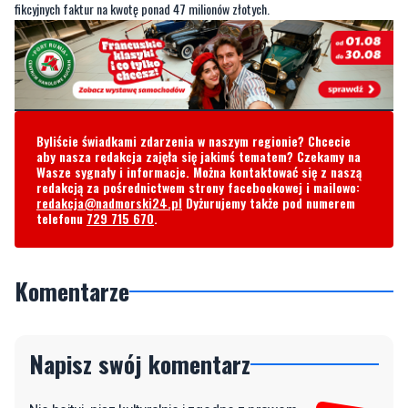
fikcyjnych faktur na kwotę ponad 47 milionów złotych.
Byliście świadkami zdarzenia w naszym regionie? Chcecie
aby nasza redakcja zajęła się jakimś tematem? Czekamy na
Wasze sygnały i informacje. Można kontaktować się z naszą
redakcją za pośrednictwem strony facebookowej i mailowo:
redakcja@nadmorski24.pl
Dyżurujemy także pod numerem
telefonu
729 715 670
.
Komentarze
Napisz swój komentarz