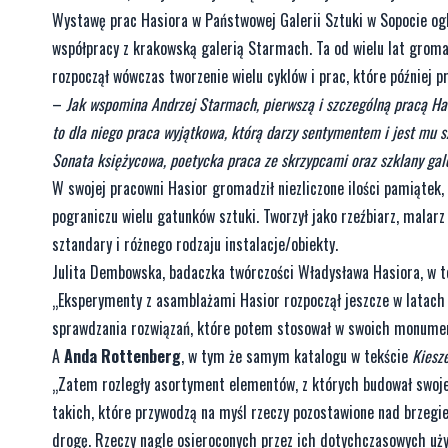
Wystawę prac Hasiora w Państwowej Galerii Sztuki w Sopocie ogl
współpracy z krakowską galerią Starmach. Ta od wielu lat gromad
rozpoczął wówczas tworzenie wielu cyklów i prac, które później p
–
Jak wspomina Andrzej Starmach, pierwszą i szczególną pracą Has
to dla niego praca wyjątkowa, którą darzy sentymentem i jest mu s
Sonata księżycowa, poetycka praca ze skrzypcami oraz szklany gal
W swojej pracowni Hasior gromadził niezliczone ilości pamiątek, 
pograniczu wielu gatunków sztuki. Tworzył jako rzeźbiarz, malarz
sztandary i różnego rodzaju instalacje/obiekty.
Julita Dembowska, badaczka twórczości Władysława Hasiora, w te
„Eksperymenty z asamblażami Hasior rozpoczął jeszcze w latach 
sprawdzania rozwiązań, które potem stosował w swoich monumen
A
Anda Rottenberg
, w tym że samym katalogu w tekście
Kiesz
„Zatem rozległy asortyment elementów, z których budował swoje k
takich, które przywodzą na myśl rzeczy pozostawione nad brzegi
drogę. Rzeczy nagle osieroconych przez ich dotychczasowych uż