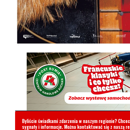
Byliście świadkami zdarzenia w naszym regionie? Chce
sygnały i informacje. Można kontaktować się z naszą r