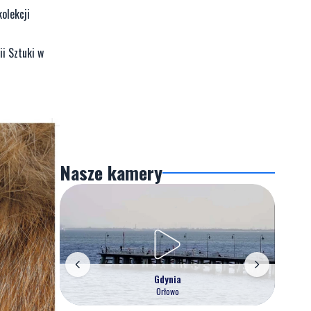
olekcji
ii Sztuki w
Nasze kamery
Gdynia
Orłowo