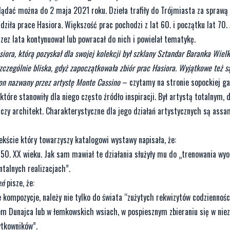
ądać można do 2 maja 2021 roku. Dzieła trafiły do Trójmiasta za sprawą k
ziła prace Hasiora. Większość prac pochodzi z lat 60. i początku lat 70.
rzez lata kontynuował lub powracał do nich i powielał tematykę.
iora, którą pozyskał dla swojej kolekcji był szklany Sztandar Baranka Wiel
zczególnie bliska, gdyż zapoczątkowała zbiór prac Hasiora. Wyjątkowe też s
on nazwany przez artystę Monte Cassino
– czytamy na stronie sopockiej gal
które stanowiły dla niego często źródło inspiracji. Był artystą totalnym, 
 czy architekt. Charakterystyczne dla jego działań artystycznych są assa
kście który towarzyszy katalogowi wystawy napisała, że:
50. XX wieku. Jak sam mawiał te działania służyły mu do „trenowania wyo
talnych realizacjach”.
eń
pisze, że:
ompozycje, należy nie tylko do świata “zużytych rekwizytów codzienności
em Dunajca lub w łemkowskich wsiach, w pospiesznym zbieraniu się w nie
ytkowników”.