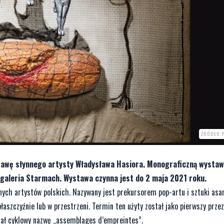
ŹRÓDŁO:
tawę słynnego artysty Władysława Hasiora. Monograficzną wystaw
galeria Starmach. Wystawa czynna jest do 2 maja 2021 roku.
ych artystów polskich. Nazywany jest prekursorem pop-artu i sztuki asam
szczyźnie lub w przestrzeni. Termin ten użyty został jako pierwszy przez
adał cyklowy nazwę „assemblages d’empreintes”.