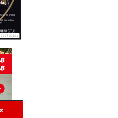
POMORSKIE.EU
ze