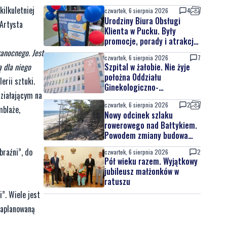
ilkuletniej
czwartek, 6 sierpnia 2026
4
Urodziny Biura Obsługi
 Artysta
Klienta w Pucku. Były
promocje, porady i atrakcje
dla najmłodszych
kanocnego. Jest
czwartek, 6 sierpnia 2026
7
ą dla niego
Szpital w żałobie. Nie żyje
położna Oddziału
erii sztuki.
Ginekologiczno-
działającym na
Położniczego
czwartek, 6 sierpnia 2026
2
mblaże,
Nowy odcinek szlaku
rowerowego nad Bałtykiem.
Powodem zmiany budowa
elektrowni jądrowej
braźni”, do
czwartek, 6 sierpnia 2026
2
Pół wieku razem. Wyjątkowy
jubileusz małżonków w
ratuszu
”. Wiele jest
zaplanowaną