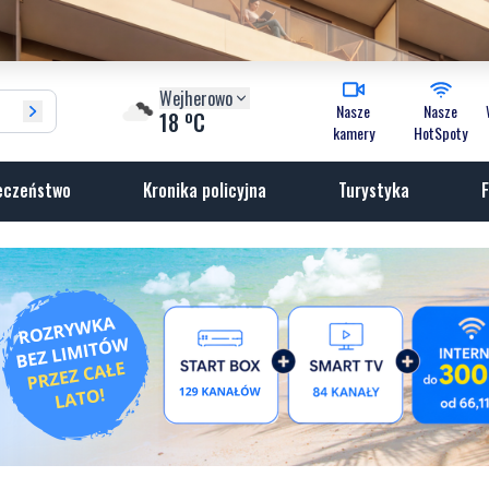
Wejherowo
Nasze
Nasze
o
18
C
kamery
HotSpoty
eczeństwo
Kronika policyjna
Turystyka
F