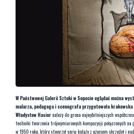
W Państwowej Galerii Sztuki w Sopocie oglądać można wys
malarza, pedagoga i scenografa przygotowała krakowska 
Władysław Hasior
należy do grona najwybitniejszych współczesn
techniki tworzenia trójwymiarowych kompozycji połączonych na pła
w 1950 roku, który stworzył serię kolaży z użyciem skrzydeł i n