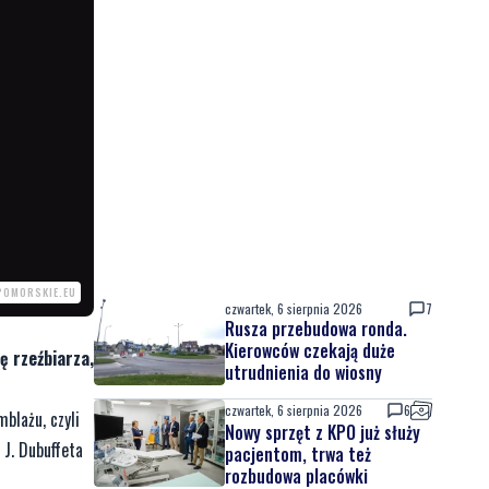
POMORSKIE.EU
czwartek, 6 sierpnia 2026
7
Rusza przebudowa ronda.
Kierowców czekają duże
ę rzeźbiarza,
utrudnienia do wiosny
czwartek, 6 sierpnia 2026
6
blażu, czyli
Nowy sprzęt z KPO już służy
 J. Dubuffeta
pacjentom, trwa też
rozbudowa placówki