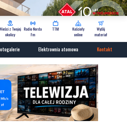
Wieści z Twojej
Radio Norda
TTM
Kościoły
Wyślij
okolicy
Fm
online
materiał
otogalerie
Elektrownia atomowa
Kontakt