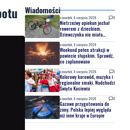
potu
Wiadomości
czwartek, 6 sierpnia 2026
9
Nietrzeźwy opiekun jechał
rowerem z dzieckiem.
Dziewczynka nie miała
kasku
czwartek, 6 sierpnia 2026
Weekend pełen atrakcji w
powiecie słupskim. Sprawdź,
co zaplanowano
czwartek, 6 sierpnia 2026
1
Kolorowy korowód, muzyka i
regionalne smaki. Nadchodzi
Święto Kociewia
czwartek, 6 sierpnia 2026
8
Gazowe przygotowania do
zimy. Polska lepiej wygląda
niż inne kraje w Europie