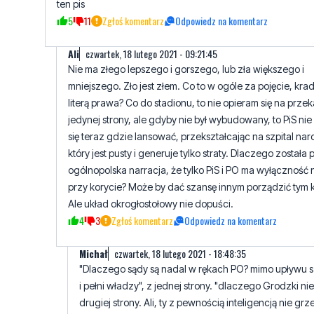
ten pis
5
11
Zgłoś komentarz
Odpowiedz na komentarz
AIi
czwartek, 18 lutego 2021 - 09:21:45
Nie ma złego lepszego i gorszego, lub zła większego i
mniejszego. Zło jest złem. Co to w ogóle za pojęcie, kra
literą prawa? Co do stadionu, to nie opieram się na prze
jedynej strony, ale gdyby nie był wybudowany, to PiS nie
się teraz gdzie lansować, przekształcając na szpital na
który jest pusty i generuje tylko straty. Dlaczego została 
ogólnopolska narracja, że tylko PiS i PO ma wyłączność 
przy korycie? Może by dać szansę innym porządzić tym 
Ale układ okrogłostołowy nie dopuści.
4
3
Zgłoś komentarz
Odpowiedz na komentarz
Michał
czwartek, 18 lutego 2021 - 18:48:35
"Dlaczego sądy są nadal w rękach PO? mimo upływu sz
i pełni władzy", z jednej strony. "dlaczego Grodzki nie 
drugiej strony. Ali, ty z pewnością inteligencją nie grz