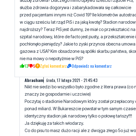
służbę zdrowia? Dlaczego mimo upływu sześciu rządów PiS,
służba zdrowia dogorywa i zabarykadowała się całkowicie
przed pacjentami innymi niż Covid 19? Ile kilometrów autostra
w ciągu sześciu lat rząd PiS i za jaką kwotę? Stadion narodow
najdroższy? Teraz PiS jest dumny, że miał co przekształcić na
szpital narodowy, które de facto jest pusty, a przekształcenie i
pochłonęło pieniędzy? Jakie to zyski przynosi obecna umowa
gazowa z USA? Kim obsadzone są spółki skarbu państwa, sko
nie ma mowy o nepotyźmie w PiS?
13
5
Zgłoś komentarz
Odpowiedz na komentarz
Abracham
środa, 17 lutego 2021 - 21:45:43
Nikt nie siedzi bo wszystko było zgodne z litera prawa (co 
znaczy że gospodarnie i uczciwie)
Poczytaj o stadionie Narodowym który został przepłacony 
ponad miliard. W Bukareszcie powstał w tym samym czasie 
identyczny stadion jak narodowy tylko o połowę tańszy!!!!
Ja dziękuję za takich włodarzy.
Co do pisu to masz dużo racji ale z dwojga złego 5o już wo