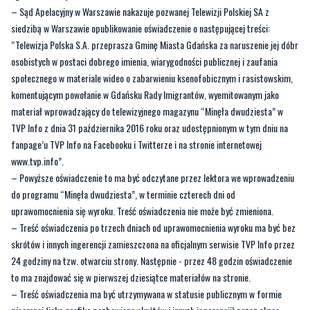
– Sąd Apelacyjny w Warszawie nakazuje pozwanej Telewizji Polskiej SA z
siedzibą w Warszawie opublikowanie oświadczenie o następującej treści:
“Telewizja Polska S.A. przeprasza Gminę Miasta Gdańska za naruszenie jej dóbr
osobistych w postaci dobrego imienia, wiarygodności publicznej i zaufania
społecznego w materiale wideo o zabarwieniu ksenofobicznym i rasistowskim,
komentującym powołanie w Gdańsku Rady Imigrantów, wyemitowanym jako
materiał wprowadzający do telewizyjnego magazynu “Minęła dwudziesta” w
TVP Info z dnia 31 października 2016 roku oraz udostępnionym w tym dniu na
fanpage’u TVP Info na Facebooku i Twitterze i na stronie internetowej
www.tvp.info”.
– Powyższe oświadczenie to ma być odczytane przez lektora we wprowadzeniu
do programu “Minęła dwudziesta”, w terminie czterech dni od
uprawomocnienia się wyroku. Treść oświadczenia nie może być zmieniona.
– Treść oświadczenia po trzech dniach od uprawomocnienia wyroku ma być bez
skrótów i innych ingerencji zamieszczona na oficjalnym serwisie TVP Info przez
24 godziny na tzw. otwarciu strony. Następnie - przez 48 godzin oświadczenie
to ma znajdować się w pierwszej dziesiątce materiałów na stronie.
– Treść oświadczenia ma być utrzymywana w statusie publicznym w formie