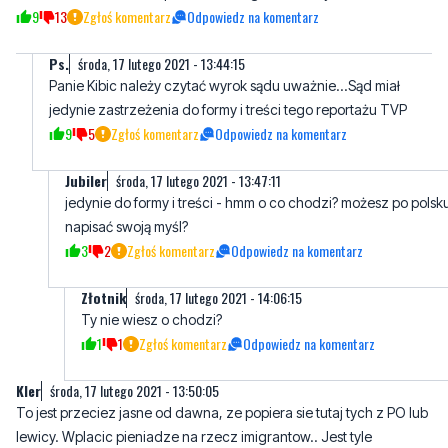
9
13
Zgłoś komentarz
Odpowiedz na komentarz
Ps.
środa, 17 lutego 2021 - 13:44:15
Panie Kibic należy czytać wyrok sądu uważnie...Sąd miał
jedynie zastrzeżenia do formy i treści tego reportażu TVP
9
5
Zgłoś komentarz
Odpowiedz na komentarz
Jubiler
środa, 17 lutego 2021 - 13:47:11
jedynie do formy i treści - hmm o co chodzi? możesz po polsk
napisać swoją myśl?
3
2
Zgłoś komentarz
Odpowiedz na komentarz
Złotnik
środa, 17 lutego 2021 - 14:06:15
Ty nie wiesz o chodzi?
1
1
Zgłoś komentarz
Odpowiedz na komentarz
Kler
środa, 17 lutego 2021 - 13:50:05
To jest przeciez jasne od dawna, ze popiera sie tutaj tych z PO lub
lewicy. Wplacic pieniadze na rzecz imigrantow.. Jest tyle