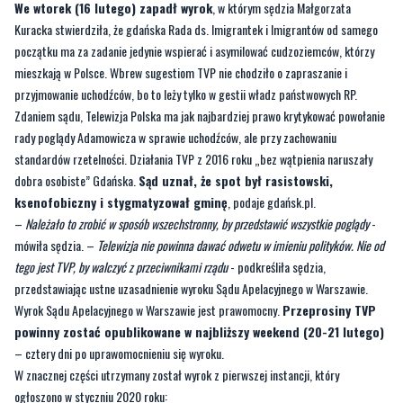
We wtorek (16 lutego) zapadł wyrok
, w którym sędzia Małgorzata
Kuracka stwierdziła, że gdańska Rada ds. Imigrantek i Imigrantów od samego
początku ma za zadanie jedynie wspierać i asymilować cudzoziemców, którzy
mieszkają w Polsce. Wbrew sugestiom TVP nie chodziło o zapraszanie i
przyjmowanie uchodźców, bo to leży tylko w gestii władz państwowych RP.
Zdaniem sądu, Telewizja Polska ma jak najbardziej prawo krytykować powołanie
rady poglądy Adamowicza w sprawie uchodźców, ale przy zachowaniu
standardów rzetelności. Działania TVP z 2016 roku „bez wątpienia naruszały
dobra osobiste” Gdańska.
Sąd uznał, że spot był rasistowski,
ksenofobiczny i stygmatyzował gminę
, podaje gdańsk.pl.
–
Należało to zrobić w sposób wszechstronny, by przedstawić wszystkie poglądy
-
mówiła sędzia. –
Telewizja nie powinna dawać odwetu w imieniu polityków. Nie od
tego jest TVP, by walczyć z przeciwnikami rządu
- podkreśliła sędzia,
przedstawiając ustne uzasadnienie wyroku Sądu Apelacyjnego w Warszawie.
Wyrok Sądu Apelacyjnego w Warszawie jest prawomocny.
Przeprosiny TVP
powinny zostać opublikowane w najbliższy weekend (20-21 lutego)
– cztery dni po uprawomocnieniu się wyroku.
W znacznej części utrzymany został wyrok z pierwszej instancji, który
ogłoszono w styczniu 2020 roku: