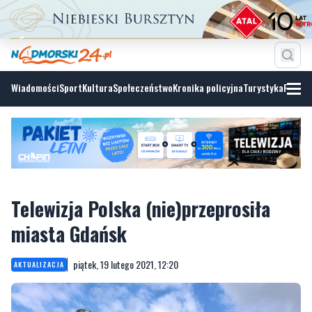
Wiadomości
Sport
Kultura
Społeczeństwo
Kronika policyjna
Turystyka
Fotoga
Telewizja Polska (nie)przeprosiła
miasta Gdańsk
piątek, 19 lutego 2021, 12:20
AKTUALIZACJA