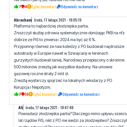
2
4
Zgłoś komentarz
Odpowiedz na komentarz
Abracham
środa, 17 lutego 2021 - 18:05:19
Platforma to najbardziej złodziejska partia.
Zniszczyli służbę zdrowia systematycznie obniżając PKB na nfz
dobrze ze PiS to zmienia i 2024 ma być aż 6 %.
Przypomnę również że nasi koledzy z PO budowali najdroższe
autostrady w Europie nawet w Szwajcariji w terenach
gurzystych budowali taniej. Narodowy przepłacony o skromne
500 milionów zresztą jak wszystkie stadiony. Na umowie
gazowej roczne straty 2 mld zł.
Zresztą wystarczy spojrzeć na lokalnych włodarzy z PO
Korupcja i Nepotyzm.
6
16
Zgłoś komentarz
Odpowiedz na komentarz
AIi
środa, 17 lutego 2021 - 18:47:48
Powiadasz złodziejska partia? Dlaczego mimo upływu sześci
lat rządów PiS, nikt z PO nie siedzi za złodziejstwo? Zniszczyl