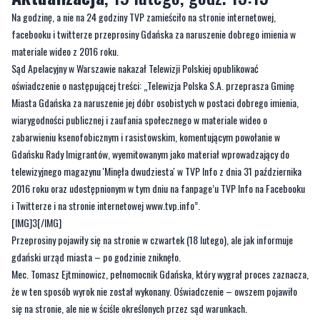
Na godzinę, a nie na 24 godziny TVP zamieściło na stronie internetowej,
facebooku i twitterze przeprosiny Gdańska za naruszenie dobrego imienia w
materiale wideo z 2016 roku.
Sąd Apelacyjny w Warszawie nakazał Telewizji Polskiej opublikować
oświadczenie o następującej treści: „Telewizja Polska S.A. przeprasza Gminę
Miasta Gdańska za naruszenie jej dóbr osobistych w postaci dobrego imienia,
wiarygodności publicznej i zaufania społecznego w materiale wideo o
zabarwieniu ksenofobicznym i rasistowskim, komentującym powołanie w
Gdańsku Rady Imigrantów, wyemitowanym jako materiał wprowadzający do
telewizyjnego magazynu 'Minęła dwudziesta' w TVP Info z dnia 31 października
2016 roku oraz udostępnionym w tym dniu na fanpage’u TVP Info na Facebooku
i Twitterze i na stronie internetowej www.tvp.info”.
[IMG]3[/IMG]
Przeprosiny pojawiły się na stronie w czwartek (18 lutego), ale jak informuje
gdański urząd miasta – po godzinie zniknęło.
Mec. Tomasz Ejtminowicz, pełnomocnik Gdańska, który wygrał proces zaznacza,
że w ten sposób wyrok nie został wykonany. Oświadczenie – owszem pojawiło
się na stronie, ale nie w ściśle określonych przez sąd warunkach.