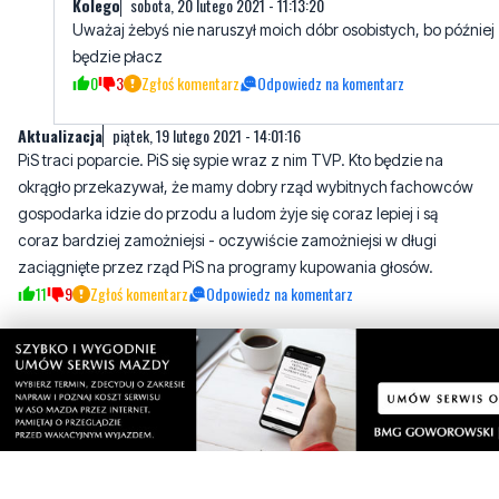
Kolego
sobota, 20 lutego 2021 - 11:13:20
Uważaj żebyś nie naruszył moich dóbr osobistych, bo później
będzie płacz
0
3
Zgłoś komentarz
Odpowiedz na komentarz
Aktualizacja
piątek, 19 lutego 2021 - 14:01:16
PiS traci poparcie. PiS się sypie wraz z nim TVP. Kto będzie na
okrągło przekazywał, że mamy dobry rząd wybitnych fachowców
gospodarka idzie do przodu a ludom żyje się coraz lepiej i są
coraz bardziej zamożniejsi - oczywiście zamożniejsi w długi
zaciągnięte przez rząd PiS na programy kupowania głosów.
11
9
Zgłoś komentarz
Odpowiedz na komentarz
karol
piątek, 19 lutego 2021 - 15:20:56
mamy za mało rozgarnięte społeczeństwo, daj im michę ryżu to
rowek kaczorowi wyczyszczą, ludzie bez honoru.
10
2
Zgłoś komentarz
Odpowiedz na komentarz
Tr
piątek, 19 lutego 2021 - 14:23:23