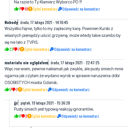
Na razie to Ty Kłamierz Wyborco PO !!!
1
10
Zgłoś komentarz
Odpowiedz na komentarz
Nobody
środa, 17 lutego 2021 - 14:10:45
Wszystko fajnie, tylko to my zapłacimy karę. Powinien Kurski z
własnych pieniędzy uiścić grzywnę, może wtedy takie szambo by
się nie lało z TVPiS.
23
7
Zgłoś komentarz
Odpowiedz na komentarz
materiału nie oglądałem
środa, 17 lutego 2021 - 22:47:25
Więc nie wiem, pewnie nakłamali jak zwykle, ale pusty śmiech mnie
ogarnia jak czytam że wydano wyrok w sprawie naruszenia dóbr
OSOBISTYCH miasta Gdańsk.
5
7
Zgłoś komentarz
Odpowiedz na komentarz
jjr
piątek, 19 lutego 2021 - 15:36:28
Pusty śmiech jest typową reakcją ignorantów.
6
2
Zgłoś komentarz
Odpowiedz na komentarz