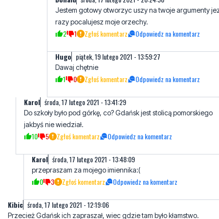
Jestem gotowy otworzyc uszy na twoje argumenty je
razy pocalujesz moje orzechy.
2
1
Zgłoś komentarz
Odpowiedz na komentarz
Hugo
piątek, 19 lutego 2021 - 13:59:27
Dawaj chętnie
1
0
Zgłoś komentarz
Odpowiedz na komentarz
Karol
środa, 17 lutego 2021 - 13:41:29
Do szkoły było pod górkę, co? Gdańsk jest stolicą pomorskiego
jakbyś nie wiedział.
10
5
Zgłoś komentarz
Odpowiedz na komentarz
Karol
środa, 17 lutego 2021 - 13:48:09
przepraszam za mojego imiennika:(
0
3
Zgłoś komentarz
Odpowiedz na komentarz
Kibic
środa, 17 lutego 2021 - 12:19:06
Przecież Gdańsk ich zapraszał, wiec gdzie tam było kłamstwo.