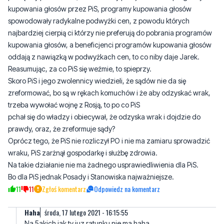
kupowania głosów przez PiS, programy kupowania głosów
spowodowały radykalne podwyżki cen, z powodu których
najbardziej cierpią ci którzy nie preferują do pobrania programów
kupowania głosów, a beneficjenci programów kupowania głosów
oddają z nawiązką w podwyżkach cen, to co niby daje Jarek.
Reasumując, za co PiS się weźmie, to spieprzy.
Skoro PiS i jego zwolennicy wiedzieli, że sądów nie da się
zreformować, bo są w rękach komuchów i że aby odzyskać wrak,
trzeba wywołać wojnę z Rosją, to po co PiS
pchał się do władzy i obiecywał, że odzyska wrak i dojdzie do
prawdy, oraz, że zreformuje sądy?
Oprócz tego, że PiS nie rozliczył PO i nie ma zamiaru sprowadzić
wraku, PiS zarżnął gospodarkę i służbę zdrowia.
Na takie działanie nie ma żadnego usprawiedliwienia dla PiS.
Bo dla PiS jednak Posady i Stanowiska najważniejsze.
11
11
Zgłoś komentarz
Odpowiedz na komentarz
Haha
środa, 17 lutego 2021 - 16:15:55
Na 5akich jak ty juz ratunku nie ma haha