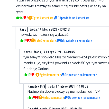
nigdy nie piszą o żadnych aferach czy kontrowersjach - o
Wejherowie zresztą tak samo, tutaj też nie patrzą władzy na
ręce
14
5
Zgłoś komentarz
Odpowiedz na komentarz
karol
środa, 17 lutego 2021 - 13:02:31
no widzisz, możesz się wykazać,
3
2
Zgłoś komentarz
Odpowiedz na komentarz
Karol
środa, 17 lutego 2021 - 13:49:45
tym samym potwierdziłeś że Nadmorski24.pl jest stronnic
manipuluje, czyli też powinni zapłacić 50 tys. tym razem
fundację Caritas.
10
1
Zgłoś komentarz
Odpowiedz na komentarz
Fanatyk PiS
środa, 17 lutego 2021 - 14:01:02
Nadmorski dopiero uczy się manipulacji od TVP.
5
6
Zgłoś komentarz
Odpowiedz na komentarz
Donald
środa, 17 lutego 2021 - 20:24:58