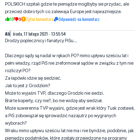
POLSKICH szpitali gdzie te pieniądze moglbyby sie przydac, ale
przecież dobro tych co zalewaja Europe jest najwazniejsze.
10
9
Zgłoś komentarz
Odpowiedz na komentarz
AIi
środa, 17 lutego 2021 - 13:55:54
Drodzy poplecznicy i fanatycy PiSu...
Dlaczego sądy są nadal w rękach PO? mimo upływu sześciu lat i
pełni władzy, rząd PiS nie zreformował sądów w związku z tym nie
rozliczył PO?
Za łapówki idzie się siedzieć.
Jak to jest z Grodzkim?
Może to wyjaśni TVP, dlaczego Grodzki nie siedzi.
Brał te koperty, czy nie?, bo nie widzę aby siedział.
Może suwerenna TVP wyjaśni, gdzie jest wrak który Tusk zostawił,
a PiS zobowiązał się sprowadzić nazajutrz po wygranych
wyborach?
Wraku mimo upływu sześciu lat nie ma i nie byndzie, podobnie, jak
pieniędzy podatników, które zostały przejedzone na programy