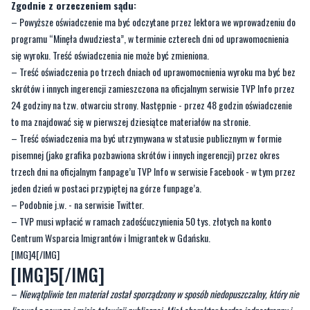
Zgodnie z orzeczeniem sądu:
– Powyższe oświadczenie ma być odczytane przez lektora we wprowadzeniu do
programu “Minęła dwudziesta”, w terminie czterech dni od uprawomocnienia
się wyroku. Treść oświadczenia nie może być zmieniona.
– Treść oświadczenia po trzech dniach od uprawomocnienia wyroku ma być bez
skrótów i innych ingerencji zamieszczona na oficjalnym serwisie TVP Info przez
24 godziny na tzw. otwarciu strony. Następnie - przez 48 godzin oświadczenie
to ma znajdować się w pierwszej dziesiątce materiałów na stronie.
– Treść oświadczenia ma być utrzymywana w statusie publicznym w formie
pisemnej (jako grafika pozbawiona skrótów i innych ingerencji) przez okres
trzech dni na oficjalnym fanpage’u TVP Info w serwisie Facebook - w tym przez
jeden dzień w postaci przypiętej na górze funpage’a.
– Podobnie j.w. - na serwisie Twitter.
– TVP musi wpłacić w ramach zadośćuczynienia 50 tys. złotych na konto
Centrum Wsparcia Imigrantów i Imigrantek w Gdańsku.
[IMG]4[/IMG]
[IMG]5[/IMG]
–
Niewątpliwie ten materiał został sporządzony w sposób niedopuszczalny, który nie