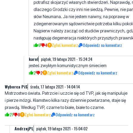
potrafisz skojarzyć własnych stwierdzeń. Naprawdę, 
dlaczego Grodzki czy inni nie siedzą. Pewnie, nie pa
słów Neumana. Ja nie jestem naiwny, na poprawę w
zdegenerowanym sądownictwie potrzeba kilku pokol
Najpierw należy zacząć od studiów prawniczych, gdz
następuję degeneracja niektórych przyszłych prawni
6
4
Zgłoś komentarz
Odpowiedz na komentarz
karol
piątek, 19 lutego 2021 - 15:24:24
jesteś zwykłym komunistycznym śmieciem
2
2
Zgłoś komentarz
Odpowiedz na komentarz
Wyborca PiS
środa, 17 lutego 2021 - 14:04:14
Mistrzostwo świata. Patrzcie i uczcie się od TVP, jak się manipuluje
i pierze mózgi. Kłamstwo kilka razy dziennie powtarzane, staje się
prawdą. Według TVP, czarne to białe, białe to czarne.
21
8
Zgłoś komentarz
Odpowiedz na komentarz
AndrzejPL
piątek, 19 lutego 2021 - 15:04:02