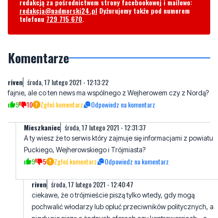
redakcją za pośrednictwem strony facebookowej i mailowo:
redakcja@nadmorski24.pl
Dyżurujemy także pod numerem
telefonu
729 715 670
.
Komentarze
riven
środa, 17 lutego 2021 - 12:13:22
fajnie, ale co ten news ma wspólnego z Wejherowem czy z Nordą?
9
10
Zgłoś komentarz
Odpowiedz na komentarz
Mieszkaniec
środa, 17 lutego 2021 - 12:31:37
A ty wiesz że to serwis który zajmuje się informacjami z powiatu
Puckiego, Wejherowskiego i Trójmiasta?
9
5
Zgłoś komentarz
Odpowiedz na komentarz
riven
środa, 17 lutego 2021 - 12:40:47
ciekawe, że o trójmieście piszą tylko wtedy, gdy mogą
pochwalić włodarzy lub opluć przeciwników politycznych, a