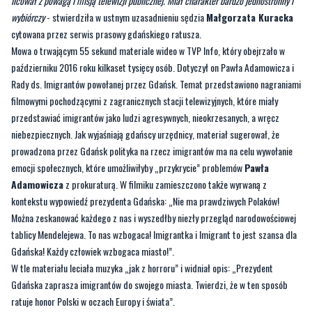
licował z powagą i misją telewizji publicznej. Miał charakter bardzo jednostronny i
wybiórczy
- stwierdziła w ustnym uzasadnieniu sędzia
Małgorzata Kuracka
cytowana przez serwis prasowy gdańskiego ratusza.
Mowa o trwającym 55 sekund materiale wideo w TVP Info, który obejrzało w
październiku 2016 roku kilkaset tysięcy osób. Dotyczył on Pawła Adamowicza i
Rady ds. Imigrantów powołanej przez Gdańsk. Temat przedstawiono nagraniami
filmowymi pochodzącymi z zagranicznych stacji telewizyjnych, które miały
przedstawiać imigrantów jako ludzi agresywnych, nieokrzesanych, a wręcz
niebezpiecznych. Jak wyjaśniają gdańscy urzędnicy, materiał sugerował, że
prowadzona przez Gdańsk polityka na rzecz imigrantów ma na celu wywołanie
emocji społecznych, które umożliwiłyby „przykrycie” problemów
Pawła
Adamowicza
z prokuraturą. W filmiku zamieszczono także wyrwaną z
kontekstu wypowiedź prezydenta Gdańska: „Nie ma prawdziwych Polaków!
Można zeskanować każdego z nas i wyszedłby niezły przegląd narodowościowej
tablicy Mendelejewa. To nas wzbogaca! Imigrantka i Imigrant to jest szansa dla
Gdańska! Każdy człowiek wzbogaca miasto!”.
W tle materiału leciała muzyka „jak z horroru” i widniał opis: „Prezydent
Gdańska zaprasza imigrantów do swojego miasta. Twierdzi, że w ten sposób
ratuje honor Polski w oczach Europy i świata”.