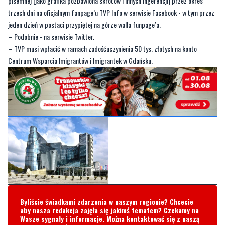
pisemnej (jako grafika pozbawiona skrótów i innych ingerencji) przez okres
trzech dni na oficjalnym fanpage’u TVP Info w serwisie Facebook - w tym przez
jeden dzień w postaci przypiętej na górze walla funpage’a.
– Podobnie - na serwisie Twitter.
– TVP musi wpłacić w ramach zadośćuczynienia 50 tys. złotych na konto
Centrum Wsparcia Imigrantów i Imigrantek w Gdańsku.
Byliście świadkami zdarzenia w naszym regionie? Chcecie
aby nasza redakcja zajęła się jakimś tematem? Czekamy na
Wasze sygnały i informacje. Można kontaktować się z naszą