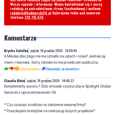
Wasze sygnały i informacje. Można kontaktować się z naszą
redakcją za pośrednictwem strony facebookowej i mailowo:
redakcja@nadmorski24.pl
Dyżurujemy także pod numerem
telefonu
729 715 670
.
Komentarze
Krycha Sałatka
piątek, 18 grudnia 2020 - 14:09:45
A Mikołaj dlaczego nie ma szmatki na ustach i nosie? Jednak są
równi i równiejsi. Sorry, lotnisko to nie przestrzeń publiczna.
1
1
Zgłoś komentarz
Odpowiedz na komentarz
Claudia Klein
piątek, 18 grudnia 2020 - 14:46:37
Komplementy sezonu !! Złóż wniosek o pożyczkę w Spotlight Global
Services z oprocentowaniem 3%
* Czy szukasz środków na założenie własnej firmy?
* Poszukujesz kredytów na realizację dużych projektów?