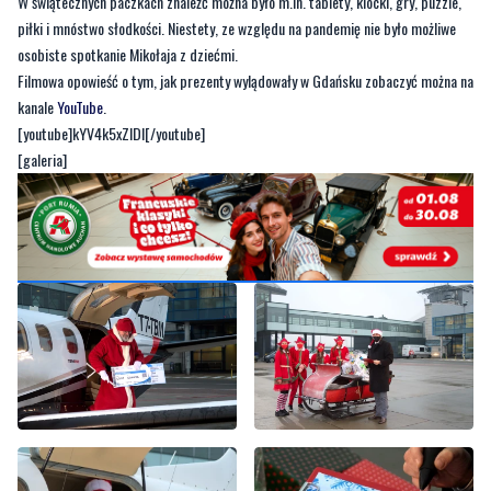
W świątecznych paczkach znaleźć można było m.in. tablety, klocki, gry, puzzle,
piłki i mnóstwo słodkości. Niestety, ze względu na pandemię nie było możliwe
osobiste spotkanie Mikołaja z dziećmi.
Filmowa opowieść o tym, jak prezenty wylądowały w Gdańsku zobaczyć można na
kanale
YouTube
.
[youtube]kYV4k5xZIDI[/youtube]
[galeria]