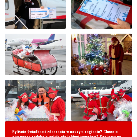
Byliście świadkami zdarzenia w naszym regionie? Chcecie
aby nasza redakcja zajęła się jakimś tematem? Czekamy na