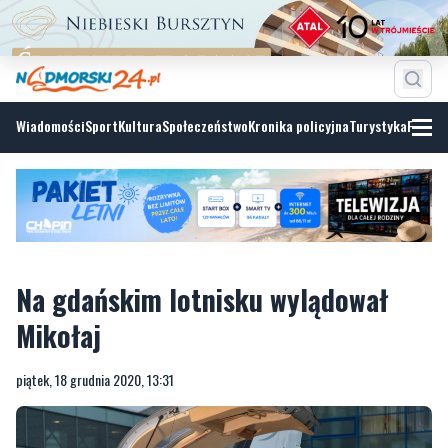
Wiadomości
Sport
Kultura
Społeczeństwo
Kronika policyjna
Turystyka
Fotoga
Na gdańskim lotnisku wylądował
Mikołaj
piątek, 18 grudnia 2020, 13:31