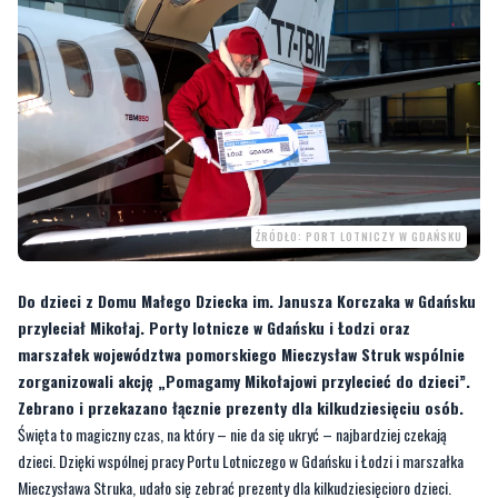
ŹRÓDŁO: PORT LOTNICZY W GDAŃSKU
Do dzieci z Domu Małego Dziecka im. Janusza Korczaka w Gdańsku
przyleciał Mikołaj. Porty lotnicze w Gdańsku i Łodzi oraz
marszałek województwa pomorskiego Mieczysław Struk wspólnie
zorganizowali akcję „Pomagamy Mikołajowi przylecieć do dzieci”.
Zebrano i przekazano łącznie prezenty dla kilkudziesięciu osób.
Święta to magiczny czas, na który – nie da się ukryć – najbardziej czekają
dzieci. Dzięki wspólnej pracy Portu Lotniczego w Gdańsku i Łodzi i marszałka
Mieczysława Struka, udało się zebrać prezenty dla kilkudziesięcioro dzieci.