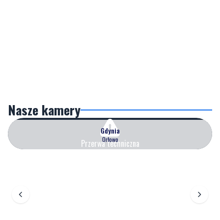
Nasze kamery
Gdynia
Orłowo
Przerwa techniczna