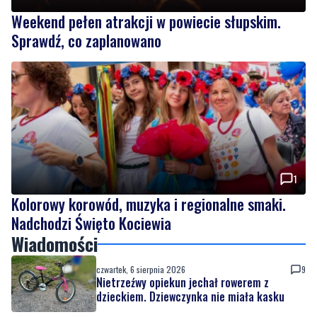
1
Kolorowy korowód, muzyka i regionalne smaki.
Nadchodzi Święto Kociewia
Wiadomości
czwartek, 6 sierpnia 2026
9
Nietrzeźwy opiekun jechał rowerem z
dzieckiem. Dziewczynka nie miała kasku
czwartek, 6 sierpnia 2026
Weekend pełen atrakcji w powiecie
słupskim. Sprawdź, co zaplanowano