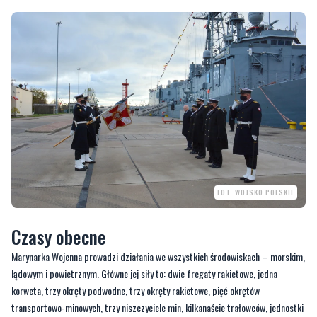
FOT. WOJSKO POLSKIE
Czasy obecne
Marynarka Wojenna prowadzi działania we wszystkich środowiskach – morskim,
lądowym i powietrznym. Główne jej siły to: dwie fregaty rakietowe, jedna
korweta, trzy okręty podwodne, trzy okręty rakietowe, pięć okrętów
transportowo-minowych, trzy niszczyciele min, kilkanaście trałowców, jednostki
ratownicze i zabezpieczenia. Operują one z baz morskich w Gdyni i Świnoujściu,
a także z Punktów Bazowania w Helu i Kołobrzegu.