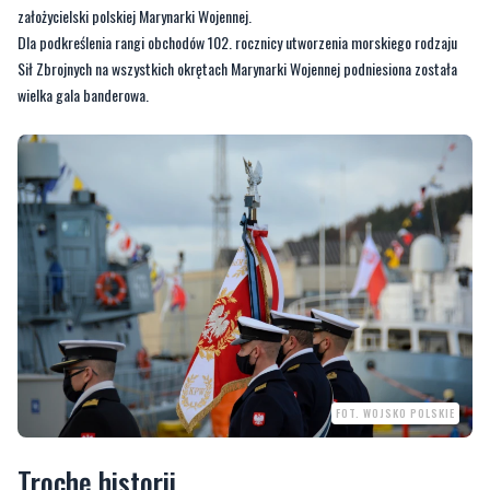
wielka gala banderowa.
FOT. WOJSKO POLSKIE
Trochę historii
Po raz pierwszy polskie siły morskie odegrały ważną rolę w XV wieku. Polska
flota kaperska, podczas Wojny Trzynastoletniej z Zakonem Krzyżackim
zablokowała wówczas Bałtyk i uniemożliwiła dostawy do Królewca, pokonując