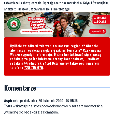
Byliście świadkami zdarzenia w naszym regionie? Chcecie
aby nasza redakcja zajęła się jakimś tematem? Czekamy na
Wasze sygnały i informacje. Można kontaktować się z naszą
redakcją za pośrednictwem strony facebookowej i mailowo:
redakcja@nadmorski24.pl
Dyżurujemy także pod numerem
telefonu
729 715 670
.
Komentarze
Aspirant
poniedziałek, 30 listopada 2020 - 07:55:15
Tytuł wskazuje na stres po weekendowy pisarza z nadmorskiej
,wpadnę do redakcji z alkomatem.
4
0
Zgłoś komentarz
Odpowiedz na komentarz
buahahah
poniedziałek, 30 listopada 2020 - 11:40:36