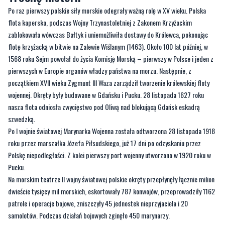
flotę krzyżacką w bitwie na Zalewie Wiślanym (1463). Około 100 lat później, w
1568 roku Sejm powołał do życia Komisję Morską – pierwszy w Polsce i jeden z
pierwszych w Europie organów władzy państwa na morzu. Następnie, z
początkiem XVII wieku Zygmunt III Waza zarządził tworzenie królewskiej floty
wojennej. Okręty były budowane w Gdańsku i Pucku. 28 listopada 1627 roku
nasza flota odniosła zwycięstwo pod Oliwą nad blokującą Gdańsk eskadrą
szwedzką.
Po I wojnie światowej Marynarka Wojenna została odtworzona 28 listopada 1918
roku przez marszałka Józefa Piłsudskiego, już 17 dni po odzyskaniu przez
Polskę niepodległości. Z kolei pierwszy port wojenny utworzono w 1920 roku w
Pucku.
Na morskim teatrze II wojny światowej polskie okręty przepłynęły łącznie milion
dwieście tysięcy mil morskich, eskortowały 787 konwojów, przeprowadziły 1162
patrole i operacje bojowe, zniszczyły 45 jednostek nieprzyjaciela i 20
samolotów. Podczas działań bojowych zginęło 450 marynarzy.