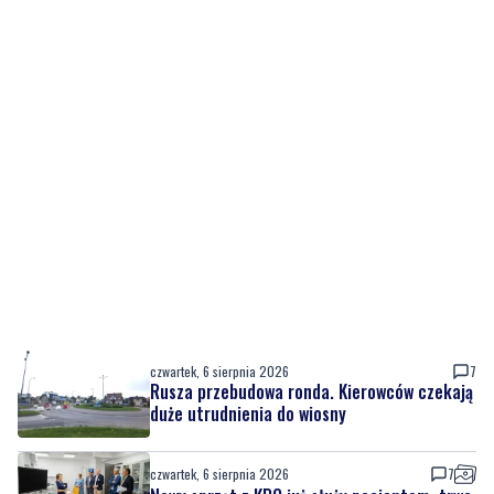
czwartek, 6 sierpnia 2026
7
Rusza przebudowa ronda. Kierowców czekają
duże utrudnienia do wiosny
czwartek, 6 sierpnia 2026
7
Nowy sprzęt z KPO już służy pacjentom, trwa
też rozbudowa placówki
czwartek, 6 sierpnia 2026
4