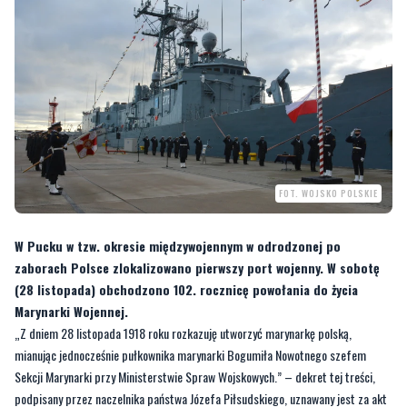
FOT. WOJSKO POLSKIE
W Pucku w tzw. okresie międzywojennym w odrodzonej po
zaborach Polsce zlokalizowano pierwszy port wojenny. W sobotę
(28 listopada) obchodzono 102. rocznicę powołania do życia
Marynarki Wojennej.
„Z dniem 28 listopada 1918 roku rozkazuję utworzyć marynarkę polską,
mianując jednocześnie pułkownika marynarki Bogumiła Nowotnego szefem
Sekcji Marynarki przy Ministerstwie Spraw Wojskowych.” – dekret tej treści,
podpisany przez naczelnika państwa Józefa Piłsudskiego, uznawany jest za akt
założycielski polskiej Marynarki Wojennej.
Dla podkreślenia rangi obchodów 102. rocznicy utworzenia morskiego rodzaju
Sił Zbrojnych na wszystkich okrętach Marynarki Wojennej podniesiona została