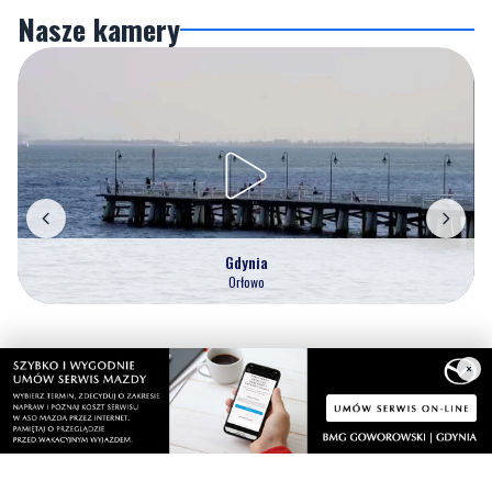
Gdynia
Orłowo
Zobacz wszystkie →
×
Artykuły
Informacje