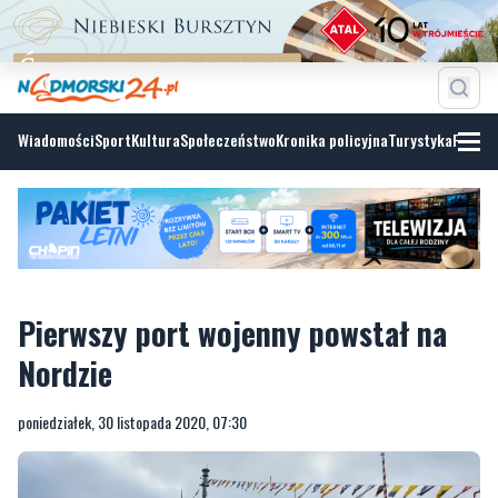
Wiadomości
Sport
Kultura
Społeczeństwo
Kronika policyjna
Turystyka
Fotoga
Pierwszy port wojenny powstał na
Nordzie
poniedziałek, 30 listopada 2020, 07:30