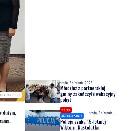
środa, 5 sierpnia 2026
Młodzież z partnerskiej
gminy zakończyła wakacyjny
FOT. UM PUCK
pobyt
WAŻNE
w dużym,
środa, 5 sierpnia 2026
AKTUALIZACJA
wania.
Policja szuka 15-letniej
Wiktorii. Nastolatka