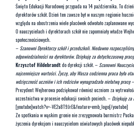
Święto Edukacji Narodowej przypada na 14 października. To dzień,
dyrektorów szkół. Dzień ten zawsze był w naszym regionie huczni
względu na obostrzenia wiele placówek odwołało zaplanowane wyd
O nauczycielach i dyrektorach szkół nie zapomniały władze Wejh
społecznościowych.
–
Szanowni Dyrektorzy szkół i przedszkoli. Niedawno rozpoczęliśmy
odpowiedzialności na dyrektorów. Dziękuję za dotychczasową pracę,
Krzysztof Hildebrandt
do dyrekcji szkół. –
Szanowni Nauczyciel
najcenniejsze wartości. Życzę, aby Wasza codzienna praca była otac
wdzięczność uczniów i ich rodziców wynagradzała niełatwą pracę
–
Prezydent Wejherowa podziękował również uczniom za wytrwałość i
uczestnictwa w procesie edukacji swoich pociech. –
Dziękuję za 
[youtube]watch?v=-VE2a8T9JrE&feature=emb_logo[/youtube]
Ze spotkania w wąskim gronie nie zrezygnowała burmistrz Puck
życzenia dyrekcjom i nauczycielom oświatowych placówek niepubl