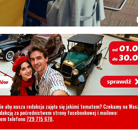
cie aby nasza redakcja zajęła się jakimś tematem? Czekamy na Was
edakcją za pośrednictwem strony facebookowej i mailowo:
rem telefonu
729 715 670
.