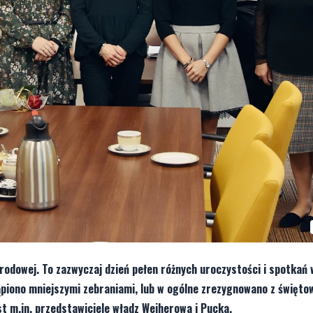
rodowej. To zazwyczaj dzień pełen różnych uroczystości i spotkań 
piono mniejszymi zebraniami, lub w ogólne zrezygnowano z święto
ast m.in. przedstawiciele władz Wejherowa i Pucka.