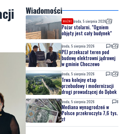
cji
Wiadomości
środa, 5 sierpnia 2026
WAŻNE
Pożar stolarni. "Ogniem
objęty jest cały budynek"
środa, 5 sierpnia 2026
9
PEJ przekazał teren pod
budowę elektrowni jądrowej
w gminie Choczewo
środa, 5 sierpnia 2026
2
Trwa kolejny etap
przebudowy i modernizacji
drogi prowadzącej do Dębek
środa, 5 sierpnia 2026
8
Mediana wynagrodzeń w
Polsce przekroczyła 7,6 tys.
zł