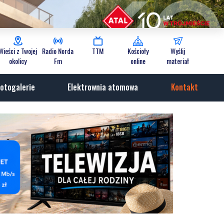
Wieści z Twojej
Radio Norda
TTM
Kościoły
Wyślij
okolicy
Fm
online
materiał
otogalerie
Elektrownia atomowa
Kontakt