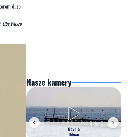
ktorom dużo
i. Oby Wasza
Nasze kamery
Gdynia
Orłowo