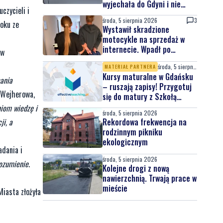
wyjechała do Gdyni i nie
czycieli i
wróciła
środa, 5 sierpnia 2026
3
roku ze
Wystawił skradzione
motocykle na sprzedaż w
internecie. Wpadł po
ów
zgłoszeniu właściciela
środa, 5 sierpnia 2026
MATERIAŁ PARTNERA
Kursy maturalne w Gdańsku
cania
– ruszają zapisy! Przygotuj
 Wejherowa,
się do matury z Szkołą
Effective Teaching!
niom wiedzę i
środa, 5 sierpnia 2026
ji, a
Rekordowa frekwencja na
rodzinnym pikniku
ekologicznym
adania i
środa, 5 sierpnia 2026
rozumienie
.
Kolejne drogi z nową
nawierzchnią. Trwają prace w
mieście
Miasta złożyła