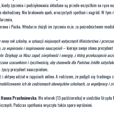
 kiedy życzenia i podziękowania składane są przede wszystkim na ręce nau
e obchodzony. Nie brakowało apeli, uroczystych spotkań i nagród. W tym 
arzenia.
erowa i Pucka. Włodarze złożyli im życzenia m.in. za pośrednictwem medi
 nowy rok szkolny, w sytuacji niejasnych wytycznych Ministerstwa i przerzu
 za wspieranie i inspirowanie nauczycieli
– kieruje swoje słowa prezydent
e: Dziękuję za Wasz zapał, cierpliwość i energię, z którą przekazujecie ucz
zana szacunkiem i życzliwością, aby stanowiła dla Państwa źródło satysfakc
 życzy prezydent nauczycielom.
 aktywy udział w zajęciach online. A rodzicom, że podjęli się trudnego z
mobilizowanie ich do codziennych obowiązków szkolnych, za współpracę i z
a
Hanna Pruchniewska
. We wtorek (13 października) w siedzibie Urzędu 
icznych. Podczas spotkania wręczyła także sporo wyróżnień.