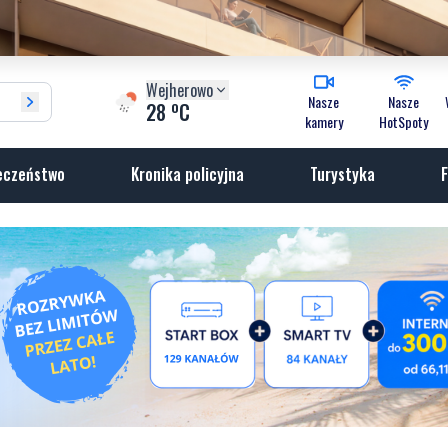
Wejherowo
Nasze
Nasze
o
28
C
kamery
HotSpoty
eczeństwo
Kronika policyjna
Turystyka
F