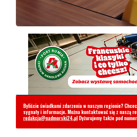
Byliście świadkami zdarzenia w naszym regionie? Chce
sygnały i informacje. Można kontaktować się z naszą r
redakcja@nadmorski24.pl
Dyżurujemy także pod nume