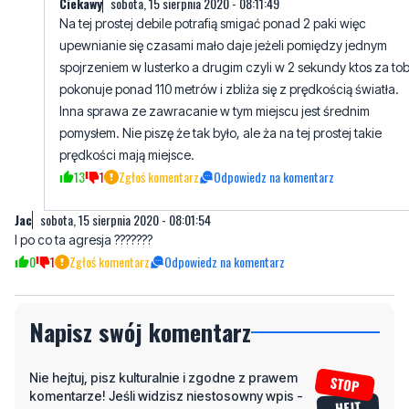
spojrzeniem w lusterko a drugim czyli w 2 sekundy ktos za to
pokonuje ponad 110 metrów i zbliża się z prędkością światła.
Inna sprawa ze zawracanie w tym miejscu jest średnim
pomysłem. Nie piszę że tak było, ale ża na tej prostej takie
prędkości mają miejsce.
13
1
Zgłoś komentarz
Odpowiedz na komentarz
Jac
sobota, 15 sierpnia 2020 - 08:01:54
I po co ta agresja ???????
0
1
Zgłoś komentarz
Odpowiedz na komentarz
Napisz swój komentarz
Nie hejtuj, pisz kulturalnie i zgodne z prawem
komentarze! Jeśli widzisz niestosowny wpis -
kliknij "zgłoś nadużycie".
Imię / Podpis