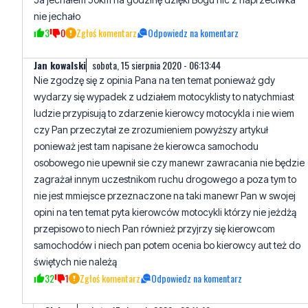
Jan kowalski
sobota, 15 sierpnia 2020 - 06:13:44
Nie zgodzę się z opinia Pana na ten temat ponieważ gdy
wydarzy się wypadek z udziałem motocyklisty to natychmiast
ludzie przypisują to zdarzenie kierowcy motocykla i nie wiem
czy Pan przeczytał ze zrozumieniem powyższy artykuł
ponieważ jest tam napisane że kierowca samochodu
osobowego nie upewnił sie czy manewr zawracania nie będzie
zagrażał innym uczestnikom ruchu drogowego a poza tym to
nie jest mmiejsce przeznaczone na taki manewr Pan w swojej
opini na ten temat pyta kierowców motocykli którzy nie jeżdżą
przepisowo to niech Pan również przyjrzy się kierowcom
samochodów i niech pan potem ocenia bo kierowcy aut też do
świętych nie należą
32
1
Zgłoś komentarz
Odpowiedz na komentarz
Ciekawy
sobota, 15 sierpnia 2020 - 08:11:49
Na tej prostej debile potrafią smigać ponad 2 paki więc
upewnianie się czasami mało daje jeżeli pomiędzy jednym