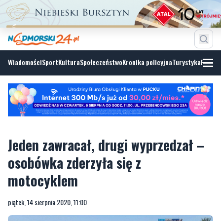
Wiadomości
Sport
Kultura
Społeczeństwo
Kronika policyjna
Turystyka
Fotoga
Jeden zawracał, drugi wyprzedzał –
osobówka zderzyła się z
motocyklem
piątek, 14 sierpnia 2020, 11:00