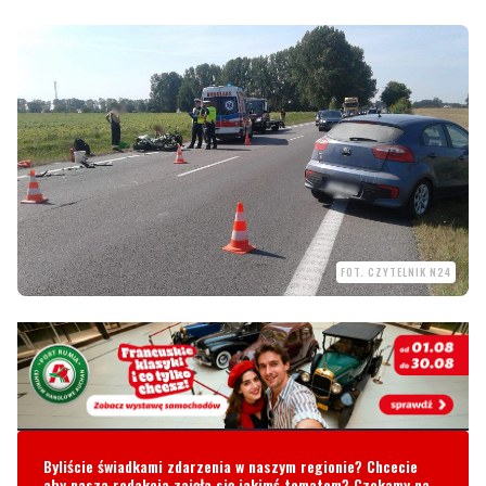
FOT. CZYTELNIK N24
Byliście świadkami zdarzenia w naszym regionie? Chcecie
aby nasza redakcja zajęła się jakimś tematem? Czekamy na
Wasze sygnały i informacje. Można kontaktować się z naszą
redakcją za pośrednictwem strony facebookowej i mailowo:
redakcja@nadmorski24.pl
Dyżurujemy także pod numerem
telefonu
729 715 670
.