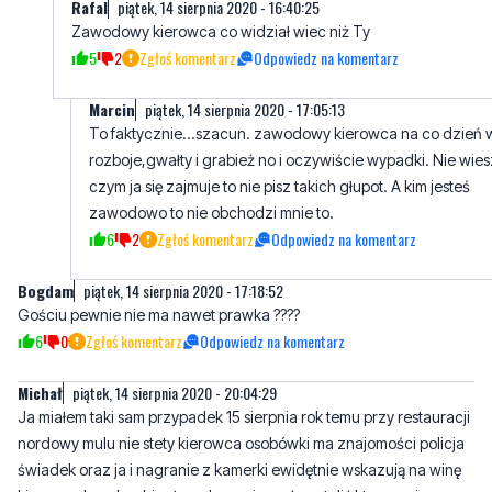
Marcin
piątek, 14 sierpnia 2020 - 17:05:13
To faktycznie...szacun. zawodowy kierowca na co dzień 
rozboje,gwałty i grabież no i oczywiście wypadki. Nie wies
czym ja się zajmuje to nie pisz takich głupot. A kim jesteś
zawodowo to nie obchodzi mnie to.
6
2
Zgłoś komentarz
Odpowiedz na komentarz
Bogdam
piątek, 14 sierpnia 2020 - 17:18:52
Gościu pewnie nie ma nawet prawka ????
6
0
Zgłoś komentarz
Odpowiedz na komentarz
Michał
piątek, 14 sierpnia 2020 - 20:04:29
Ja miałem taki sam przypadek 15 sierpnia rok temu przy restauracji
nordowy mulu nie stety kierowca osobówki ma znajomości policja
świadek oraz ja i nagranie z kamerki ewidętnie wskazują na winę
kierowcy hondy a biegły sądowy nie może ustalić kto ma winę
korupcja nadal jest
7
0
Zgłoś komentarz
Odpowiedz na komentarz