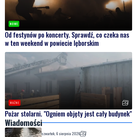
NOWE
Od festynów po koncerty. Sprawdź, co czeka nas
w ten weekend w powiecie lęborskim
WAŻNE
Pożar stolarni. "Ogniem objęty jest cały budynek"
Wiadomości
czwartek, 6 sierpnia 2026
Ulewa przeszła przez powiat wejherowski.
Zalane ulice | ZDJĘCIA