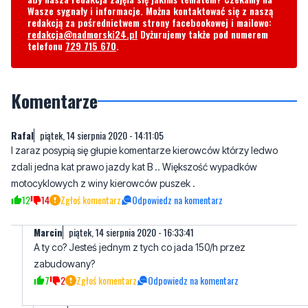
Komentarze
Rafal
piątek, 14 sierpnia 2020 - 14:11:05
I zaraz posypią się głupie komentarze kierowców którzy ledwo
zdali jedna kat prawo jazdy kat B .. Większość wypadków
motocyklowych z winy kierowców puszek .
12
14
Zgłoś komentarz
Odpowiedz na komentarz
Marcin
piątek, 14 sierpnia 2020 - 16:33:41
A ty co? Jesteś jednym z tych co jada 150/h przez
zabudowany?
7
2
Zgłoś komentarz
Odpowiedz na komentarz
Rafal
piątek, 14 sierpnia 2020 - 16:40:25
Zawodowy kierowca co widział wiec niż Ty
5
2
Zgłoś komentarz
Odpowiedz na komentarz