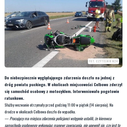
FOT. CZYTELNIK N24
Do niebezpiecznie wyglądającego zdarzenia doszło na jednej z
dróg powiatu puckiego. W okolicach miejscowości Celbowo zderzył
się samochód osobowy z motocyklem. Interweniowało pogotowie
ratunkowe.
Służby wezwanie otrzymały przed godziną 11:00 w piątek (14 sierpnia). Na
drodze w okolicach Celbowa doszło do wypadku.
—
Pracujący ma miejscu zdarzenia policjanci wstępnie ustalili, że kierowca
samochodu osobowego wykonując manewr zawracania, nie upewnił się, czy jest to
możliwe. W efekcie uderzył w wyprzedzającego go kierowca motocykla
–
relacjonuje st. sierż.
Ewa Bresińska
, oficer prasowy Komendy Powiatowej
Policji w Pucku.