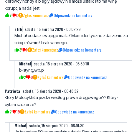
Efrk
sobota, 15 sierpnia 2020 - 00:02:29
Michał podasz swojego maila? Mam identyczne zdarzenie za
sobą i również brak winnego.
3
1
Zgłoś komentarz
Odpowiedz na komentarz
Michał
sobota, 15 sierpnia 2020 - 05:59:10
b-styn@wp.pl
2
0
Zgłoś komentarz
Odpowiedz na komentarz
Patriota
sobota, 15 sierpnia 2020 - 00:48:32
Który Motocyklista jeździ według prawa drogowego??? Który-
pytam szczerze?
2
19
Zgłoś komentarz
Odpowiedz na komentarz
Michał
sobota, 15 sierpnia 2020 - 06:01:30
Ja jechałem 50km na godzinę dzięki Bogu nic z naprzeciwka
nie jechało
3
0
Zgłoś komentarz
Odpowiedz na komentarz