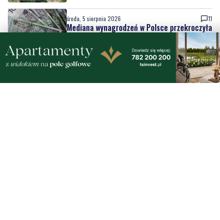
7,6 tys. zł
środa, 5 sierpnia 2026
Młodzież z partnerskiej gminy zakończyła
wakacyjny pobyt
środa, 5 sierpnia 2026
WAŻNE
AKTUALIZACJA
Policja szuka 15-letniej Wiktorii. Nastolatka
wyjechała do Gdyni i nie wróciła
środa, 5 sierpnia 2026
3
Wystawił skradzione motocykle na sprzedaż
w internecie. Wpadł po zgłoszeniu
właściciela
środa, 5 sierpnia 2026
MATERIAŁ PARTNERA
Kursy maturalne w Gdańsku – ruszają zapisy!
Przygotuj się do matury z Szkołą Effective
Teaching!