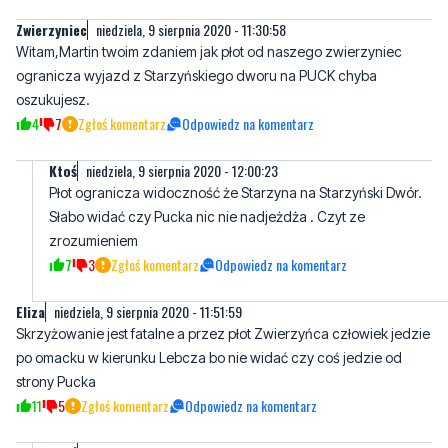
Zwierzyniec
niedziela, 9 sierpnia 2020 - 11:30:58
Witam,Martin twoim zdaniem jak płot od naszego zwierzyniec
ogranicza wyjazd z Starzyńskiego dworu na PUCK chyba
oszukujesz.
4
7
Zgłoś komentarz
Odpowiedz na komentarz
Ktoś
niedziela, 9 sierpnia 2020 - 12:00:23
Płot ogranicza widoczność że Starzyna na Starzyński Dwór.
Słabo widać czy Pucka nic nie nadjeżdża . Czyt ze
zrozumieniem
7
3
Zgłoś komentarz
Odpowiedz na komentarz
Eliza
niedziela, 9 sierpnia 2020 - 11:51:59
Skrzyżowanie jest fatalne a przez płot Zwierzyńca człowiek jedzie
po omacku w kierunku Lebcza bo nie widać czy coś jedzie od
strony Pucka
11
5
Zgłoś komentarz
Odpowiedz na komentarz