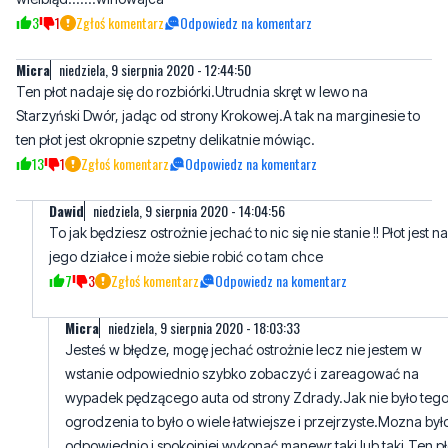
3
1
Zgłoś komentarz
Odpowiedz na komentarz
Micra
niedziela, 9 sierpnia 2020 - 12:44:50
Ten płot nadaje się do rozbiórki.Utrudnia skręt w lewo na
Starzyński Dwór, jadąc od strony Krokowej.A tak na marginesie to
ten płot jest okropnie szpetny delikatnie mówiąc.
13
1
Zgłoś komentarz
Odpowiedz na komentarz
Dawid
niedziela, 9 sierpnia 2020 - 14:04:56
To jak będziesz ostrożnie jechać to nic się nie stanie !! Płot jest na
jego działce i może siebie robić co tam chce
7
3
Zgłoś komentarz
Odpowiedz na komentarz
Micra
niedziela, 9 sierpnia 2020 - 18:03:33
Jesteś w błędze, mogę jechać ostrożnie lecz nie jestem w
wstanie odpowiednio szybko zobaczyć i zareagować na
wypadek pędzącego auta od strony Zdrady.Jak nie było teg
ogrodzenia to było o wiele łatwiejsze i przejrzyste.Mozna był
odpowiednio i spokojniej wykonać manewr,taki lub taki.Ten pł