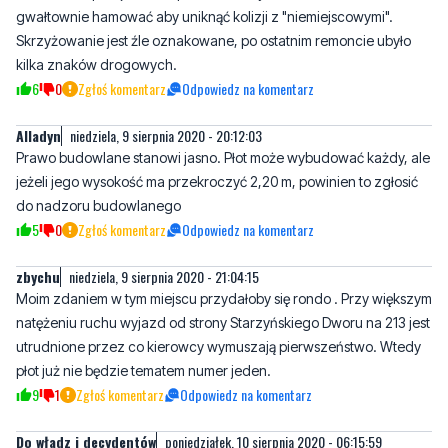
gwałtownie hamować aby uniknąć kolizji z "niemiejscowymi".
Skrzyżowanie jest źle oznakowane, po ostatnim remoncie ubyło
kilka znaków drogowych.
6
0
Zgłoś komentarz
Odpowiedz na komentarz
Alladyn
niedziela, 9 sierpnia 2020 - 20:12:03
Prawo budowlane stanowi jasno. Płot może wybudować każdy, ale
jeżeli jego wysokość ma przekroczyć 2,20 m, powinien to zgłosić
do nadzoru budowlanego
5
0
Zgłoś komentarz
Odpowiedz na komentarz
zbychu
niedziela, 9 sierpnia 2020 - 21:04:15
Moim zdaniem w tym miejscu przydałoby się rondo . Przy większym
natężeniu ruchu wyjazd od strony Starzyńskiego Dworu na 213 jest
utrudnione przez co kierowcy wymuszają pierwszeństwo. Wtedy
płot już nie będzie tematem numer jeden.
9
1
Zgłoś komentarz
Odpowiedz na komentarz
Do władz i decydentów
poniedziałek, 10 sierpnia 2020 - 06:15:59