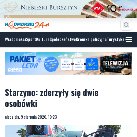
Wiadomości
Sport
Kultura
Społeczeństwo
Kronika policyjna
Turystyka
Fotoga
Starzyno: zderzyły się dwie
osobówki
niedziela, 9 sierpnia 2020, 10:23