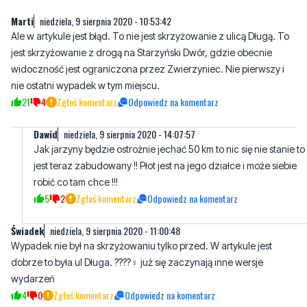
Marti
niedziela, 9 sierpnia 2020 - 10:53:42
Ale w artykule jest błąd. To nie jest skrzyżowanie z ulicą Długą. To
jest skrzyżowanie z drogą na Starzyński Dwór, gdzie obecnie
widoczność jest ograniczona przez Zwierzyniec. Nie pierwszy i
nie ostatni wypadek w tym miejscu.
21
4
Zgłoś komentarz
Odpowiedz na komentarz
Dawid
niedziela, 9 sierpnia 2020 - 14:07:57
Jak jarzyny będzie ostrożnie jechać 50 km to nic się nie stanie to
jest teraz zabudowany !! Płot jest na jego działce i może siebie
robić co tam chce !!!
5
2
Zgłoś komentarz
Odpowiedz na komentarz
Świadek
niedziela, 9 sierpnia 2020 - 11:00:48
Wypadek nie był na skrzyżowaniu tylko przed. W artykule jest
dobrze to była ul Długa. ????‍♀️ już się zaczynają inne wersje
wydarzeń
4
0
Zgłoś komentarz
Odpowiedz na komentarz