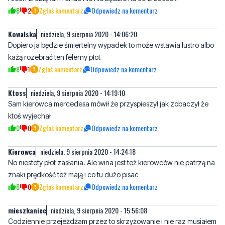
8
2
Zgłoś komentarz
Odpowiedz na komentarz
Kowalska
niedziela, 9 sierpnia 2020 - 14:06:20
Dopiero ja będzie śmiertelny wypadek to może wstawia lustro albo
każą rozebrać ten felerny płot
8
1
Zgłoś komentarz
Odpowiedz na komentarz
Ktoss
niedziela, 9 sierpnia 2020 - 14:19:10
Sam kierowca mercedesa mówił że przyspieszył jak zobaczył że
ktoś wyjechał
0
0
Zgłoś komentarz
Odpowiedz na komentarz
Kierowca
niedziela, 9 sierpnia 2020 - 14:24:18
No niestety płot zasłania. Ale wina jest też kierowców nie patrzą na
znaki prędkość też mają i co tu dużo pisac
6
0
Zgłoś komentarz
Odpowiedz na komentarz
mieszkaniec
niedziela, 9 sierpnia 2020 - 15:56:08
Codziennie przejeżdżam przez to skrzyżowanie i nie raz musiałem