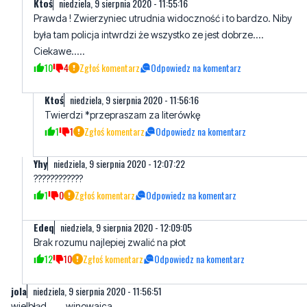
Ktoś
niedziela, 9 sierpnia 2020 - 11:55:16
Prawda ! Zwierzyniec utrudnia widoczność i to bardzo. Niby
była tam policja intwrdzi że wszystko ze jest dobrze....
Ciekawe.....
10
4
Zgłoś komentarz
Odpowiedz na komentarz
Ktoś
niedziela, 9 sierpnia 2020 - 11:56:16
Twierdzi *przepraszam za literówkę
1
1
Zgłoś komentarz
Odpowiedz na komentarz
Yhy
niedziela, 9 sierpnia 2020 - 12:07:22
????????????
1
0
Zgłoś komentarz
Odpowiedz na komentarz
Edeq
niedziela, 9 sierpnia 2020 - 12:09:05
Brak rozumu najlepiej zwalić na płot
12
10
Zgłoś komentarz
Odpowiedz na komentarz
jola
niedziela, 9 sierpnia 2020 - 11:56:51
wielbłąd.......winowajca