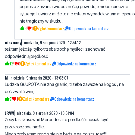
poprostu zasłania widoczność,i powoduje niebezpieczne
sytuacje.I uwierz mi że to nie ostatni wypadek w tym miejscu 
nie tragiczny w skutku.
6
1
Zgłoś komentarz
Odpowiedz na komentarz
nieznany
niedziela, 9 sierpnia 2020 - 12:51:12
też tam jeżdżę, tylko trzeba trochę myśleć i zachować
odpowiednią prędkość
12
0
Zgłoś komentarz
Odpowiedz na komentarz
M
niedziela, 9 sierpnia 2020 - 13:03:07
Ludzka GŁUPOTA nie zna granic, trzeba zawsze na kogoś , na
coś zwalić winę
7
1
Zgłoś komentarz
Odpowiedz na komentarz
JRVW
niedziela, 9 sierpnia 2020 - 13:51:04
Żeby tak skasować Mercedesa to prędkość musiała być
przekroczona nieźle.
Niech zrobią tam rondo nie nie będzie na co zrzucać!!!