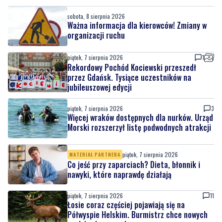
sobota, 8 sierpnia 2026
Ważna informacja dla kierowców! Zmiany w
organizacji ruchu
piątek, 7 sierpnia 2026
1
Rekordowy Pochód Kociewski przeszedł
przez Gdańsk. Tysiące uczestników na
jubileuszowej edycji
piątek, 7 sierpnia 2026
3
Więcej wraków dostępnych dla nurków. Urząd
Morski rozszerzył listę podwodnych atrakcji
piątek, 7 sierpnia 2026
MATERIAŁ PARTNERA
Co jeść przy zaparciach? Dieta, błonnik i
nawyki, które naprawdę działają
piątek, 7 sierpnia 2026
11
Łosie coraz częściej pojawiają się na
Półwyspie Helskim. Burmistrz chce nowych