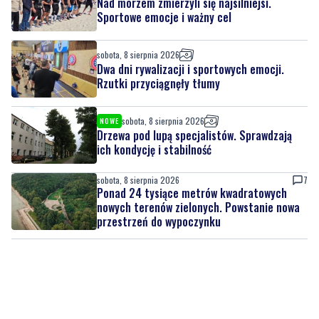
Nad morzem zmierzyli się najsilniejsi.
Sportowe emocje i ważny cel
sobota, 8 sierpnia 2026
Dwa dni rywalizacji i sportowych emocji.
Rzutki przyciągnęły tłumy
sobota, 8 sierpnia 2026
NOWE
Drzewa pod lupą specjalistów. Sprawdzają
ich kondycję i stabilność
sobota, 8 sierpnia 2026
7
Ponad 24 tysiące metrów kwadratowych
nowych terenów zielonych. Powstanie nowa
przestrzeń do wypoczynku