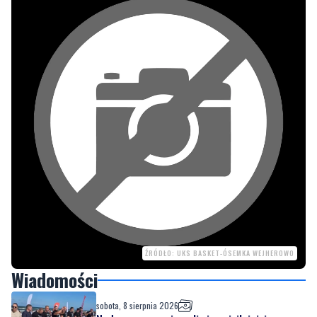
ŹRÓDŁO: UKS BASKET-ÓSEMKA WEJHEROWO
Wiadomości
sobota, 8 sierpnia 2026