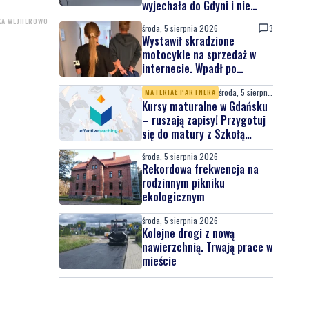
wyjechała do Gdyni i nie
wróciła
KA WEJHEROWO
środa, 5 sierpnia 2026
3
Wystawił skradzione
motocykle na sprzedaż w
internecie. Wpadł po
zgłoszeniu właściciela
środa, 5 sierpnia 2026
MATERIAŁ PARTNERA
Kursy maturalne w Gdańsku
– ruszają zapisy! Przygotuj
się do matury z Szkołą
Effective Teaching!
środa, 5 sierpnia 2026
Rekordowa frekwencja na
rodzinnym pikniku
ekologicznym
środa, 5 sierpnia 2026
Kolejne drogi z nową
nawierzchnią. Trwają prace w
mieście