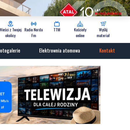
Wieści z Twojej
Radio Norda
TTM
Kościoły
Wyślij
okolicy
Fm
online
materiał
otogalerie
Elektrownia atomowa
Kontakt