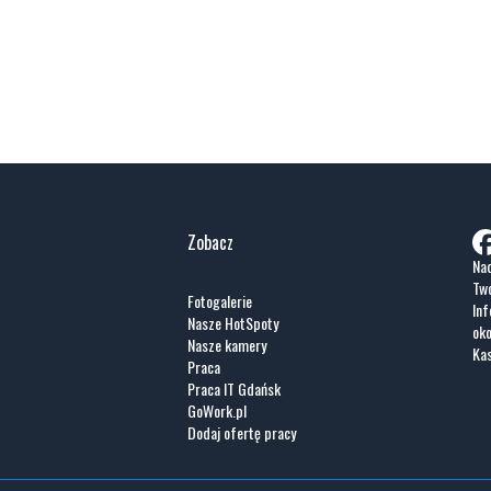
Zobacz
Nad
Two
Fotogalerie
Inf
Nasze HotSpoty
oko
Nasze kamery
Ka
Praca
Praca IT Gdańsk
GoWork.pl
Dodaj ofertę pracy