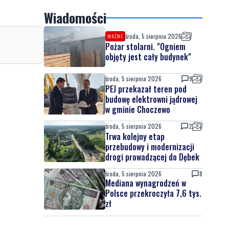
Wiadomości
środa, 5 sierpnia 2026
WAŻNE
Pożar stolarni. "Ogniem
objęty jest cały budynek"
środa, 5 sierpnia 2026
9
PEJ przekazał teren pod
budowę elektrowni jądrowej
w gminie Choczewo
środa, 5 sierpnia 2026
2
Trwa kolejny etap
przebudowy i modernizacji
drogi prowadzącej do Dębek
środa, 5 sierpnia 2026
8
Mediana wynagrodzeń w
Polsce przekroczyła 7,6 tys.
zł