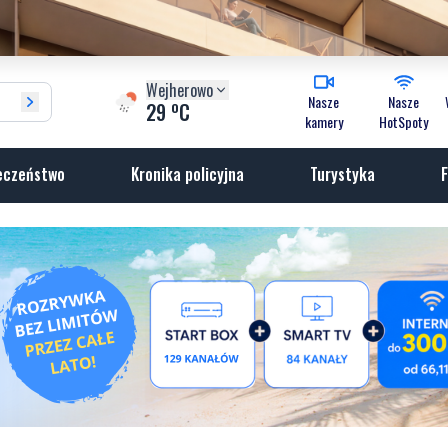
Wejherowo
Nasze
Nasze
o
29
C
kamery
HotSpoty
eczeństwo
Kronika policyjna
Turystyka
F