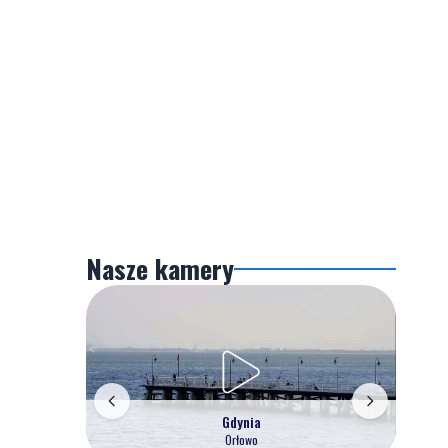
Nasze kamery
Gdynia
Orłowo