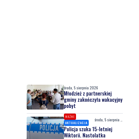
środa, 5 sierpnia 2026
Młodzież z partnerskiej
gminy zakończyła wakacyjny
pobyt
WAŻNE
środa, 5 sierpnia 2026
AKTUALIZACJA
Policja szuka 15-letniej
Wiktorii. Nastolatka