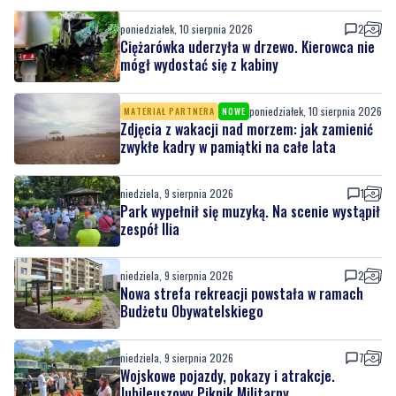
poniedziałek, 10 sierpnia 2026
2
Ciężarówka uderzyła w drzewo. Kierowca nie
mógł wydostać się z kabiny
poniedziałek, 10 sierpnia 2026
MATERIAŁ PARTNERA
NOWE
Zdjęcia z wakacji nad morzem: jak zamienić
zwykłe kadry w pamiątki na całe lata
niedziela, 9 sierpnia 2026
1
Park wypełnił się muzyką. Na scenie wystąpił
zespół Ilia
niedziela, 9 sierpnia 2026
2
Nowa strefa rekreacji powstała w ramach
Budżetu Obywatelskiego
niedziela, 9 sierpnia 2026
7
Wojskowe pojazdy, pokazy i atrakcje.
Jubileuszowy Piknik Militarny