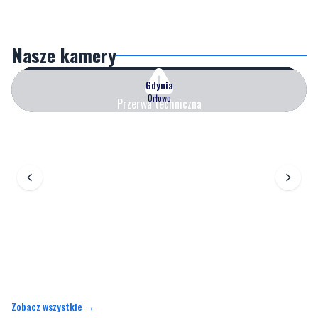
Nasze kamery
Gdynia
Orłowo
Przerwa techniczna
Zobacz wszystkie →