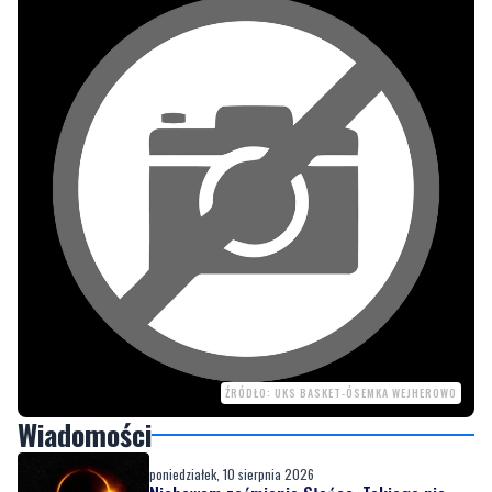
ŹRÓDŁO: UKS BASKET-ÓSEMKA WEJHEROWO
Wiadomości
poniedziałek, 10 sierpnia 2026