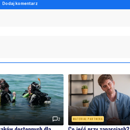
Dodaj komentarz
2
MATERIAŁ PARTNERA
raków dostępnych dla
Co jeść przy zaparciach?