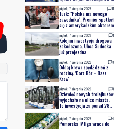
latek uciekał
piątek, 7 sierpnia 2026
11
Tusk: "Polska ma nowego
zawodnika". Premier spotkał
się z amerykańskim aktorem
piątek, 7 sierpnia 2026
1
Kolejna inwestycja drogowa
zakończona. Ulica Sudecka
już przejezdna
piątek, 7 sierpnia 2026
8
Oddaj krew i spędź dzień z
rodziną. 'Darz Bór – Dasz
Krew'
piątek, 7 sierpnia 2026
1
Dziewięć nowych trolejbusów
wyjechało na ulice miasta.
To inwestycja za ponad 28
mln zł
piątek, 7 sierpnia 2026
4
Pomorska IV liga wraca do