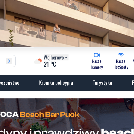
Wejherowo
Nasze
Nasze
o
21
C
kamery
HotSpoty
eczeństwo
Kronika policyjna
Turystyka
F