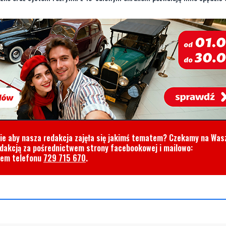
cie aby nasza redakcja zajęła się jakimś tematem? Czekamy na Was
edakcją za pośrednictwem strony facebookowej i mailowo:
rem telefonu
729 715 670
.