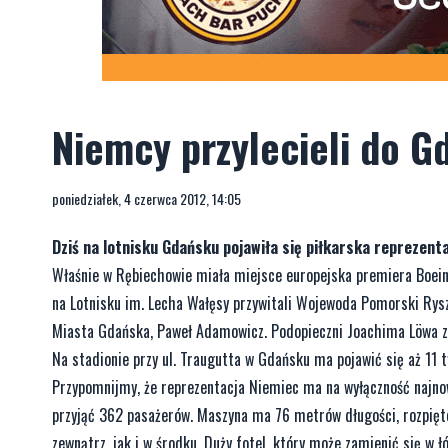
Niemcy przylecieli do
poniedziałek, 4 czerwca 2012, 14:05
Dziś na lotnisku Gdańsku pojawiła się piłkarska reprezent
Właśnie w Rębiechowie miała miejsce europejska premiera Boein
na Lotnisku im. Lecha Wałęsy przywitali Wojewoda Pomorski Ry
Miasta Gdańska, Paweł Adamowicz. Podopieczni Joachima Löwa za
Na stadionie przy ul. Traugutta w Gdańsku ma pojawić się aż 11 t
Przypomnijmy, że reprezentacja Niemiec ma na wyłączność najno
przyjąć 362 pasażerów. Maszyna ma 76 metrów długości, rozpięto
zewnątrz, jak i w środku. Duży fotel, który może zamienić się w