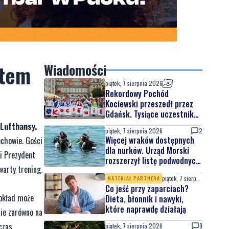
etem
Wiadomości
piątek, 7 sierpnia 2026
Rekordowy Pochód
Kociewski przeszedł przez
Gdańsk. Tysiące uczestników
na jubileuszowej edycji
 Lufthansy.
piątek, 7 sierpnia 2026
2
Więcej wraków dostępnych
chowie. Gości
dla nurków. Urząd Morski
i Prezydent
rozszerzył listę podwodnych
arty trening.
atrakcji
piątek, 7 sierpnia 2026
MATERIAŁ PARTNERA
Co jeść przy zaparciach?
pokład może
Dieta, błonnik i nawyki,
które naprawdę działają
nie zarówno na
czas
piątek, 7 sierpnia 2026
9