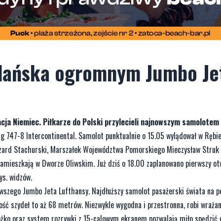
 Gdańska ogromnym Jumbo J
acja Niemiec. Piłkarze do Polski przylecieli najnowszym samolotem
g 747-8 Intercontinental. Samolot punktualnie o 15.05 wylądował w Rębie
szard Stachurski, Marszałek Województwa Pomorskiego Mieczysław Struk 
mieszkają w Dworze Oliwskim. Już dziś o 18.00 zaplanowano pierwszy otw
ys. widzów.
wszego Jumbo Jeta Lufthansy. Najdłuższy samolot pasażerski świata na 
ść szydeł to aż 68 metrów. Niezwykle wygodna i przestronna, robi wraża
 łóżko oraz system rozrywki z 15-calowym ekranem pozwalają miło spędzić 