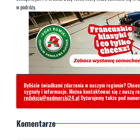
w podróży.
Byliście świadkami zdarzenia w naszym regionie? Chce
sygnały i informacje. Można kontaktować się z naszą r
redakcja@nadmorski24.pl
Dyżurujemy także pod nume
Komentarze