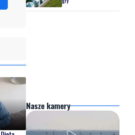
gry
Nasze kamery
 Dieta,