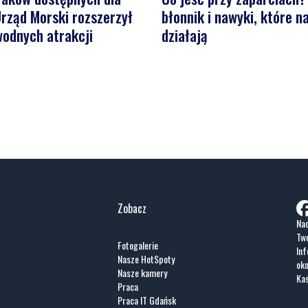
rząd Morski rozszerzył
błonnik i nawyki, które 
wodnych atrakcji
działają
Zobacz
Nad
Two
Fotogalerie
Inf
Nasze HotSpoty
oko
Nasze kamery
Ka
Praca
Praca IT Gdańsk