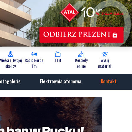
Wieści z Twojej
Radio Norda
TTM
Kościoły
Wyślij
okolicy
Fm
online
materiał
otogalerie
Elektrownia atomowa
Kontakt