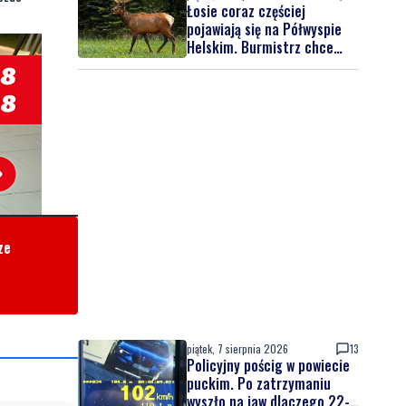
Łosie coraz częściej
pojawiają się na Półwyspie
Helskim. Burmistrz chce
nowych znaków drogowych
ze
piątek, 7 sierpnia 2026
13
Policyjny pościg w powiecie
puckim. Po zatrzymaniu
wyszło na jaw dlaczego 22-