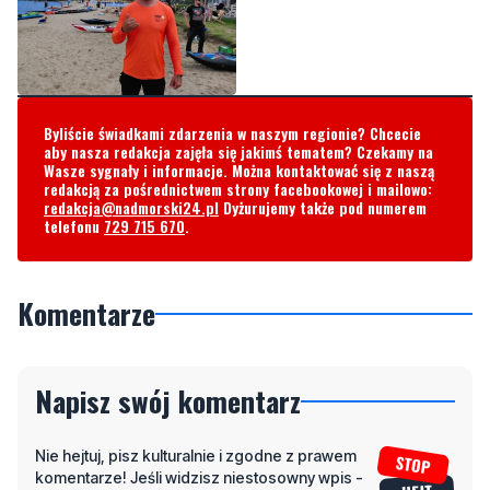
Byliście świadkami zdarzenia w naszym regionie? Chcecie
aby nasza redakcja zajęła się jakimś tematem? Czekamy na
Wasze sygnały i informacje. Można kontaktować się z naszą
redakcją za pośrednictwem strony facebookowej i mailowo:
redakcja@nadmorski24.pl
Dyżurujemy także pod numerem
telefonu
729 715 670
.
Komentarze
Napisz swój komentarz
Nie hejtuj, pisz kulturalnie i zgodne z prawem
komentarze! Jeśli widzisz niestosowny wpis -