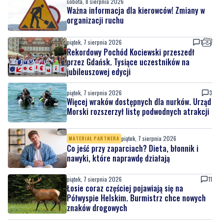
sobota, 8 sierpnia 2026
Ważna informacja dla kierowców! Zmiany w
organizacji ruchu
piątek, 7 sierpnia 2026
1
Rekordowy Pochód Kociewski przeszedł
przez Gdańsk. Tysiące uczestników na
jubileuszowej edycji
piątek, 7 sierpnia 2026
3
Więcej wraków dostępnych dla nurków. Urząd
Morski rozszerzył listę podwodnych atrakcji
piątek, 7 sierpnia 2026
MATERIAŁ PARTNERA
Co jeść przy zaparciach? Dieta, błonnik i
nawyki, które naprawdę działają
piątek, 7 sierpnia 2026
11
Łosie coraz częściej pojawiają się na
Półwyspie Helskim. Burmistrz chce nowych
znaków drogowych