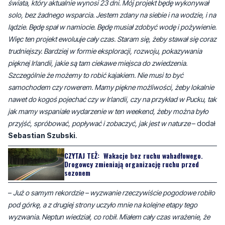
świata, który aktualnie wynosi 23 dni. Mój projekt będę wykonywał
solo, bez żadnego wsparcia. Jestem zdany na siebie i na wodzie, i na
lądzie. Będę spał w namiocie. Będę musiał zdobyć wodę i pożywienie.
Więc ten projekt ewoluuje cały czas. Staram się, żeby stawał się coraz
trudniejszy. Bardziej w formie eksploracji, rozwoju, pokazywania
pięknej Irlandii, jakie są tam ciekawe miejsca do zwiedzenia.
Szczególnie że możemy to robić kajakiem. Nie musi to być
samochodem czy rowerem. Mamy piękne możliwości, żeby lokalnie
nawet do kogoś pojechać czy w Irlandii, czy na przykład w Pucku, tak
jak mamy wspaniałe wydarzenie w ten weekend, żeby można było
przyjść, spróbować, popływać i zobaczyć, jak jest w naturze
– dodał
Sebastian Szubski
.
CZYTAJ TEŻ:
Wakacje bez ruchu wahadłowego.
Drogowcy zmieniają organizację ruchu przed
sezonem
–
Już o samym rekordzie – wyzwanie rzeczywiście pogodowe robiło
pod górkę, a z drugiej strony uczyło mnie na kolejne etapy tego
wyzwania. Neptun wiedział, co robił. Miałem cały czas wrażenie, że