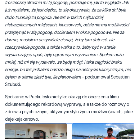
troszeczkę utrudnia mi tę pogodę, pokazuje mi, jak to wygląda. Jak
już myślałem, że jest ciężko, to się okazywało, że za kilka dni była
dużo trudniejsza pogoda. Ale też w takich najbardziej
niebezpiecznych miejscach, kluczowych, gdzie nie ma możliwości
przepłynąć w złą pogodę, docierałem w okna pogodowe. Nie za
darmo, musiałem oczywiście cisnąć, żeby tam dotrzeć, ale
rzeczywiście pogoda, a także walka o to, żeby być w stanie
wystarczająco spać, były ogromnym wyzwaniem. Spałem dużo
mniej, niż mi się wydawało, że będę mógł. I taka ciągłość braku
energii, bo też jechałem bardzo długo na deficycie kalorycznym, nie
byłem w stanie zjeść tyle, ile planowałem
– podsumował Sebastian
Szubski.
Spotkanie w Pucku było nie tylko okazją do obejrzenia filmu
dokumentującego rekordową wyprawę, ale także do rozmowy o
zdrowiu psychicznym, aktywnym stylu życia i możliwościach, jakie
daje kajakarstwo.