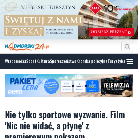
Wiadomości
Sport
Kultura
Społeczeństwo
Kronika policyjna
Turystyka
Fotoga
Nie tylko sportowe wyzwanie. Film
'Nic nie widać, a płynę' z
premierowym pokazem