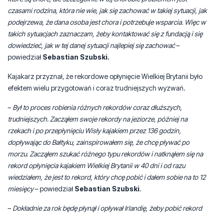
czasami rodzina, która nie wie, jak się zachować w takiej sytuacji, jak
podejrzewa, że dana osoba jest chora i potrzebuje wsparcia. Więc w
takich sytuacjach zaznaczam, żeby kontaktować się z fundacją i się
dowiedzieć, jak w tej danej sytuacji najlepiej się zachować
–
powiedział
Sebastian Szubski.
Kajakarz przyznał, że rekordowe opłynięcie Wielkiej Brytanii było
efektem wielu przygotowań i coraz trudniejszych wyzwań.
–
Był to proces robienia różnych rekordów coraz dłuższych,
trudniejszych. Zacząłem swoje rekordy na jeziorze, później na
rzekach i po przepłynięciu Wisły kajakiem przez 136 godzin,
dopływając do Bałtyku, zainspirowałem się, że chcę pływać po
morzu. Zacząłem szukać różnego typu rekordów i natknąłem się na
rekord opłynięcia kajakiem Wielkiej Brytanii w 40 dni i od razu
wiedziałem, że jest to rekord, który chcę pobić i dałem sobie na to 12
miesięcy
– powiedział
Sebastian Szubski
.
–
Dokładnie za rok będę płynął i opływał Irlandię, żeby pobić rekord