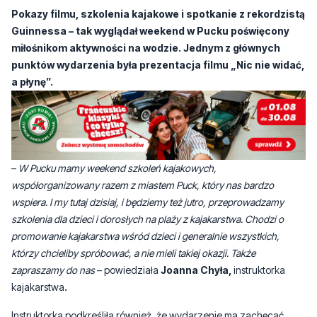
Pokazy filmu, szkolenia kajakowe i spotkanie z rekordzistą
Guinnessa – tak wyglądał weekend w Pucku poświęcony
miłośnikom aktywności na wodzie. Jednym z głównych
punktów wydarzenia była prezentacja filmu „Nic nie widać,
a płynę”.
–
W Pucku mamy weekend szkoleń kajakowych,
współorganizowany razem z miastem Puck, który nas bardzo
wspiera. I my tutaj dzisiaj, i będziemy też jutro, przeprowadzamy
szkolenia dla dzieci i dorosłych na plaży z kajakarstwa. Chodzi o
promowanie kajakarstwa wśród dzieci i generalnie wszystkich,
którzy chcieliby spróbować, a nie mieli takiej okazji. Także
zapraszamy do nas
– powiedziała
Joanna Chyła,
instruktorka
kajakarstwa
.
Instruktorka podkreśliła również, że wydarzenie ma zachęcać