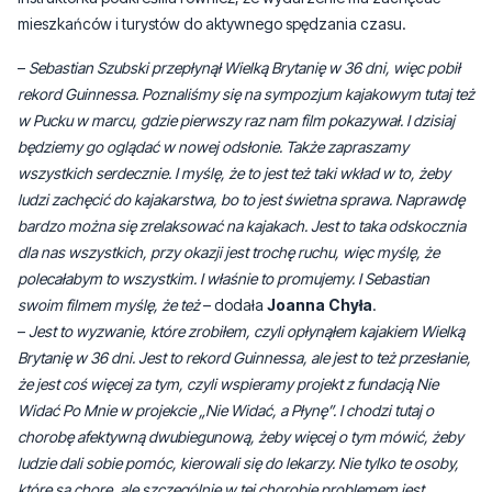
mieszkańców i turystów do aktywnego spędzania czasu.
–
Sebastian Szubski przepłynął Wielką Brytanię w 36 dni, więc pobił
rekord Guinnessa. Poznaliśmy się na sympozjum kajakowym tutaj też
w Pucku w marcu, gdzie pierwszy raz nam film pokazywał. I dzisiaj
będziemy go oglądać w nowej odsłonie. Także zapraszamy
wszystkich serdecznie. I myślę, że to jest też taki wkład w to, żeby
ludzi zachęcić do kajakarstwa, bo to jest świetna sprawa. Naprawdę
bardzo można się zrelaksować na kajakach. Jest to taka odskocznia
dla nas wszystkich, przy okazji jest trochę ruchu, więc myślę, że
polecałabym to wszystkim. I właśnie to promujemy. I Sebastian
swoim filmem myślę, że też
– dodała
Joanna Chyła
.
–
Jest to wyzwanie, które zrobiłem, czyli opłynąłem kajakiem Wielką
Brytanię w 36 dni. Jest to rekord Guinnessa, ale jest to też przesłanie,
że jest coś więcej za tym, czyli wspieramy projekt z fundacją Nie
Widać Po Mnie w projekcie „Nie Widać, a Płynę”. I chodzi tutaj o
chorobę afektywną dwubiegunową, żeby więcej o tym mówić, żeby
ludzie dali sobie pomóc, kierowali się do lekarzy. Nie tylko te osoby,
które są chore, ale szczególnie w tej chorobie problemem jest