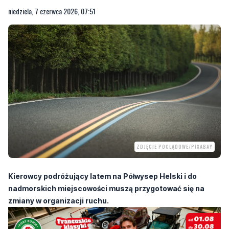
ZDJĘCIE POGLĄDOWE/PIXABAY
Kierowcy podróżujący latem na Półwysep Helski i do
nadmorskich miejscowości muszą przygotować się na
zmiany w organizacji ruchu.
Zarząd Dróg Wojewódzkich poinformował, że na remontowanym