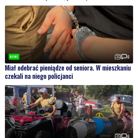
6
NOWE
Miał odebrać pieniądze od seniora. W mieszkaniu
czekali na niego policjanci
6
Strażacy pokazali swoje umiejętności. Rodzinny
festyn przyciągnął mieszkańców oraz gości