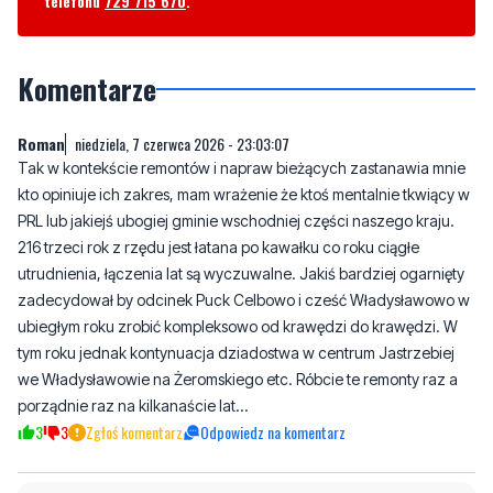
Komentarze
Roman
niedziela, 7 czerwca 2026 - 23:03:07
Tak w kontekście remontów i napraw bieżących zastanawia mnie
kto opiniuje ich zakres, mam wrażenie że ktoś mentalnie tkwiący w
PRL lub jakiejś ubogiej gminie wschodniej części naszego kraju.
216 trzeci rok z rzędu jest łatana po kawałku co roku ciągłe
utrudnienia, łączenia lat są wyczuwalne. Jakiś bardziej ogarnięty
zadecydował by odcinek Puck Celbowo i cześć Władysławowo w
ubiegłym roku zrobić kompleksowo od krawędzi do krawędzi. W
tym roku jednak kontynuacja dziadostwa w centrum Jastrzebiej
we Władysławowie na Żeromskiego etc. Róbcie te remonty raz a
porządnie raz na kilkanaście lat...
3
3
Zgłoś komentarz
Odpowiedz na komentarz
Napisz swój komentarz
Nie hejtuj, pisz kulturalnie i zgodne z prawem