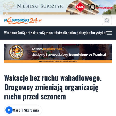
Wiadomości
Sport
Kultura
Społeczeństwo
Kronika policyjna
Turystyka
Fotoga
Wakacje bez ruchu wahadłowego.
Drogowcy zmieniają organizację
ruchu przed sezonem
Marcin Skałbania
M
niedziela, 7 czerwca 2026, 07:51