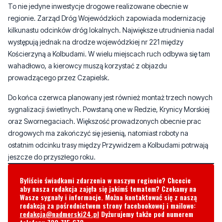
występują jednak na drodze wojewódzkiej nr 221 między
Kościerzyną a Kolbudami. W wielu miejscach ruch odbywa się tam
wahadłowo, a kierowcy muszą korzystać z objazdu
prowadzącego przez Czapielsk.
Do końca czerwca planowany jest również montaż trzech nowych
sygnalizacji świetlnych. Powstaną one w Redzie, Krynicy Morskiej
oraz Swornegaciach. Większość prowadzonych obecnie prac
drogowych ma zakończyć się jesienią, natomiast roboty na
ostatnim odcinku trasy między Przywidzem a Kolbudami potrwają
jeszcze do przyszłego roku.
Byliście świadkami zdarzenia w naszym regionie? Chcecie
aby nasza redakcja zajęła się jakimś tematem? Czekamy na
Wasze sygnały i informacje. Można kontaktować się z naszą
redakcją za pośrednictwem strony facebookowej i mailowo:
redakcja@nadmorski24.pl
Dyżurujemy także pod numerem
telefonu
729 715 670
.