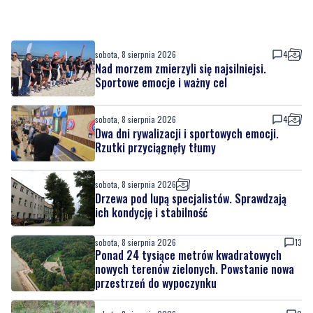
sobota, 8 sierpnia 2026
4
Nad morzem zmierzyli się najsilniejsi.
Sportowe emocje i ważny cel
sobota, 8 sierpnia 2026
4
Dwa dni rywalizacji i sportowych emocji.
Rzutki przyciągnęły tłumy
sobota, 8 sierpnia 2026
Drzewa pod lupą specjalistów. Sprawdzają
ich kondycję i stabilność
sobota, 8 sierpnia 2026
13
Ponad 24 tysiące metrów kwadratowych
nowych terenów zielonych. Powstanie nowa
przestrzeń do wypoczynku
sobota, 8 sierpnia 2026
2
Ochrona przyrody w praktyce. Uczestnicy
usuwali inwazyjne rośliny