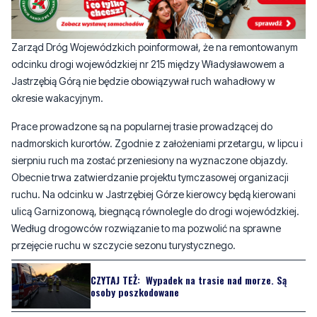
odcinku drogi wojewódzkiej nr 215 między Władysławowem a
Jastrzębią Górą nie będzie obowiązywał ruch wahadłowy w
okresie wakacyjnym.
Prace prowadzone są na popularnej trasie prowadzącej do
nadmorskich kurortów. Zgodnie z założeniami przetargu, w lipcu i
sierpniu ruch ma zostać przeniesiony na wyznaczone objazdy.
Obecnie trwa zatwierdzanie projektu tymczasowej organizacji
ruchu. Na odcinku w Jastrzębiej Górze kierowcy będą kierowani
ulicą Garnizonową, biegnącą równolegle do drogi wojewódzkiej.
Według drogowców rozwiązanie to ma pozwolić na sprawne
przejęcie ruchu w szczycie sezonu turystycznego.
CZYTAJ TEŻ:
Wypadek na trasie nad morze. Są
osoby poszkodowane
To nie jedyne inwestycje drogowe realizowane obecnie w
regionie. Zarząd Dróg Wojewódzkich zapowiada modernizację
kilkunastu odcinków dróg lokalnych. Największe utrudnienia nadal