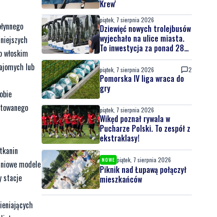
Krew'
piątek, 7 sierpnia 2026
płynnego
Dziewięć nowych trolejbusów
wyjechało na ulice miasta.
niejszych
To inwestycja za ponad 28
ub włoskim
mln zł
najomych lub
piątek, 7 sierpnia 2026
2
Pomorska IV liga wraca do
gry
obie
ektowanego
piątek, 7 sierpnia 2026
Wikęd poznał rywala w
Pucharze Polski. To zespół z
ekstraklasy!
tkanin
piątek, 7 sierpnia 2026
NOWE
daniowe modele
Piknik nad Łupawą połączył
 stacje
mieszkańców
ieniających