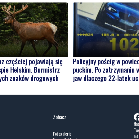
az częściej pojawiają się
Policyjny pościg w powie
pie Helskim. Burmistrz
puckim. Po zatrzymaniu 
ych znaków drogowych
jaw dlaczego 22-latek uc
Zobacz
Nad
Two
Fotogalerie
Inf