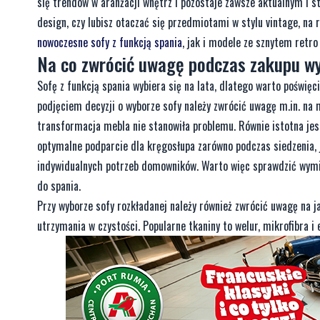
się trendów w aranżacji wnętrz i pozostaje zawsze aktualnym i 
design, czy lubisz otaczać się przedmiotami w stylu vintage, na
nowoczesne sofy z funkcją spania
, jak i modele ze sznytem retro
Na co zwrócić uwagę podczas zakupu w
Sofę z funkcją spania wybiera się na lata, dlatego warto poświę
podjęciem decyzji o wyborze sofy należy zwrócić uwagę m.in. na 
transformacja mebla nie stanowiła problemu. Równie istotna jes
optymalne podparcie dla kręgosłupa zarówno podczas siedzenia, j
indywidualnych potrzeb domowników. Warto więc sprawdzić wymiar
do spania.
Przy wyborze sofy rozkładanej należy również zwrócić uwagę na j
utrzymania w czystości. Popularne tkaniny to welur, mikrofibra i