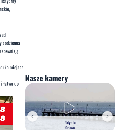
listyczny
nckie,
rzed
by codzienna
 zapewniają
 dużo miejsca
Nasze kamery
 i łatwa do
Gdynia
Orłowo