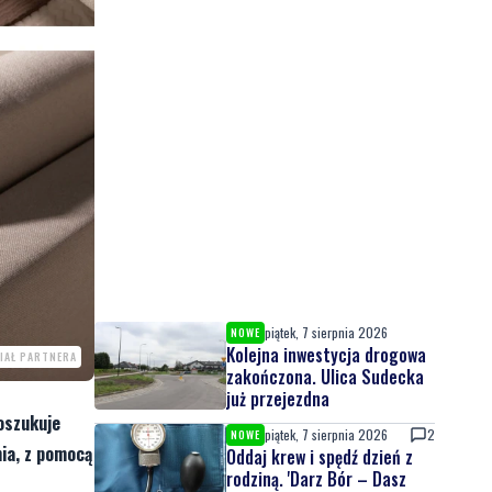
piątek, 7 sierpnia 2026
NOWE
Kolejna inwestycja drogowa
IAŁ PARTNERA
zakończona. Ulica Sudecka
już przejezdna
poszukuje
piątek, 7 sierpnia 2026
2
NOWE
ia, z pomocą
Oddaj krew i spędź dzień z
rodziną. 'Darz Bór – Dasz