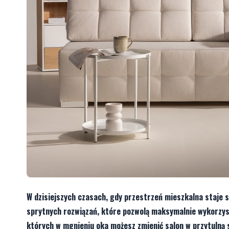
W dzisiejszych czasach, gdy przestrzeń mieszkalna staje s
sprytnych rozwiązań, które pozwolą maksymalnie wykorzyst
których w mgnieniu oka możesz zmienić salon w przytulną s