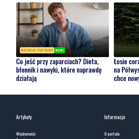
MATERIAŁ PARTNERA
NOWE
Co jeść przy zaparciach? Dieta,
Łosie cor
błonnik i nawyki, które naprawdę
na Półwys
działają
chce now
Artykuły
Informacje
Wiadomości
O portalu