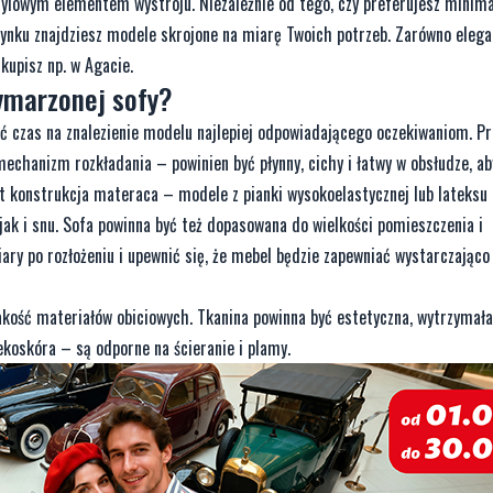
stylowym elementem wystroju. Niezależnie od tego, czy preferujesz minima
 rynku znajdziesz modele skrojone na miarę Twoich potrzeb. Zarówno elega
 kupisz np. w Agacie.
ymarzonej sofy?
cić czas na znalezienie modelu najlepiej odpowiadającego oczekiwaniom. P
mechanizm rozkładania – powinien być płynny, cichy i łatwy w obsłudze, a
t konstrukcja materaca – modele z pianki wysokoelastycznej lub lateksu
ak i snu. Sofa powinna być też dopasowana do wielkości pomieszczenia i
y po rozłożeniu i upewnić się, że mebel będzie zapewniać wystarczająco
akość materiałów obiciowych. Tkanina powinna być estetyczna, wytrzymała
 ekoskóra – są odporne na ścieranie i plamy.