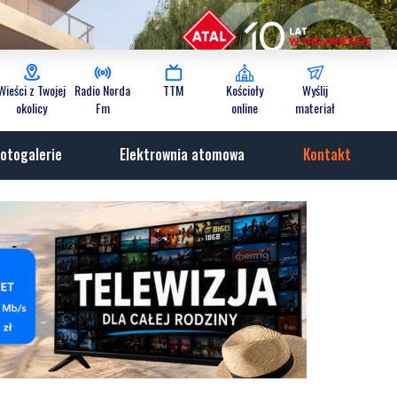
Wieści z Twojej
Radio Norda
TTM
Kościoły
Wyślij
okolicy
Fm
online
materiał
otogalerie
Elektrownia atomowa
Kontakt