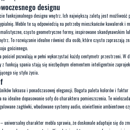
nowoczesnego designu
ie funkcjonalnego designu wnętrz. Ich największą zaletą jest możliwość 
ypialnię. Meble te są odpowiedzią na potrzeby mieszkańców kawalerek i m
nimalistyczne, często geometryczne formy, inspirowane skandynawskim l
trz. To rozwiązanie idealne również dla osób, które często zapraszają z
koju gościnnego.
pościel pozwalają w pełni wykorzystać każdy centymetr przestrzeni. W d
fy z funkcją spania stają się niezbędnym elementem inteligentnie zaproj
ącego się stylu życia.
f
ników luksusu i ponadczasowej elegancji. Bogata paleta kolorów i faktur 
a na idealne dopasowanie sofy do charakteru pomieszczenia. Te wieloza
gulowane zagłówki, wbudowane systemy audio, oświetlenie ambientowe czy
a – uniwersalny charakter mebla sprawia, że doskonale adaptuje się do zm