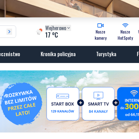
Wejherowo
Nasze
Nasze
o
17
C
kamery
HotSpoty
eczeństwo
Kronika policyjna
Turystyka
F