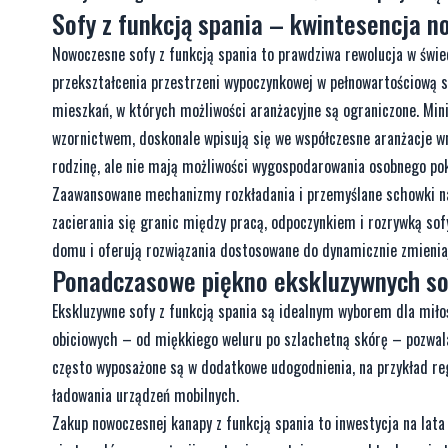
Sofy z funkcją spania – kwintesencja 
Nowoczesne sofy z funkcją spania to prawdziwa rewolucja w świec
przekształcenia przestrzeni wypoczynkowej w pełnowartościową s
mieszkań, w których możliwości aranżacyjne są ograniczone. Mi
wzornictwem, doskonale wpisują się we współczesne aranżacje wnę
rodzinę, ale nie mają możliwości wygospodarowania osobnego po
Zaawansowane mechanizmy rozkładania i przemyślane schowki na 
zacierania się granic między pracą, odpoczynkiem i rozrywką so
domu i oferują rozwiązania dostosowane do dynamicznie zmieniaj
Ponadczasowe piękno ekskluzywnych so
Ekskluzywne sofy z funkcją spania są idealnym wyborem dla miłoś
obiciowych – od miękkiego weluru po szlachetną skórę – pozwal
często wyposażone są w dodatkowe udogodnienia, na przykład re
ładowania urządzeń mobilnych.
Zakup nowoczesnej kanapy z funkcją spania to inwestycja na lat