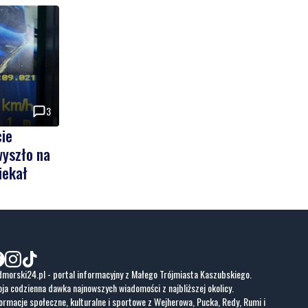
3
cie
wyszło na
iekał
morski24.pl - portal informacyjny z Małego Trójmiasta Kaszubskiego.
ja codzienna dawka najnowszych wiadomości z najbliższej okolicy.
ormacje społeczne, kulturalne i sportowe z Wejherowa, Pucka, Redy, Rumi i