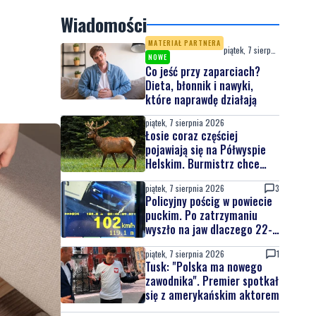
Wiadomości
MATERIAŁ PARTNERA
piątek, 7 sierpnia 2026
NOWE
Co jeść przy zaparciach?
Dieta, błonnik i nawyki,
które naprawdę działają
piątek, 7 sierpnia 2026
Łosie coraz częściej
pojawiają się na Półwyspie
Helskim. Burmistrz chce
nowych znaków drogowych
piątek, 7 sierpnia 2026
3
Policyjny pościg w powiecie
puckim. Po zatrzymaniu
wyszło na jaw dlaczego 22-
latek uciekał
piątek, 7 sierpnia 2026
1
Tusk: "Polska ma nowego
zawodnika". Premier spotkał
się z amerykańskim aktorem