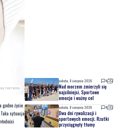
sobota, 8 sierpnia 2026
4
Nad morzem zmierzyli się
IAŁ PARTNERA
najsilniejsi. Sportowe
emocje i ważny cel
a godne życie
sobota, 8 sierpnia 2026
4
Dwa dni rywalizacji i
 Taka sytuacja
sportowych emocji. Rzutki
młodości
przyciągnęły tłumy