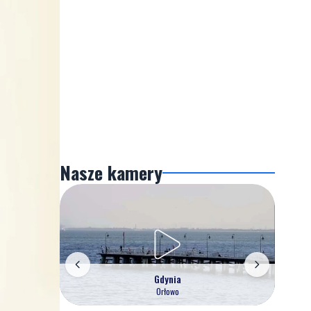
Nasze kamery
Gdynia
Orłowo