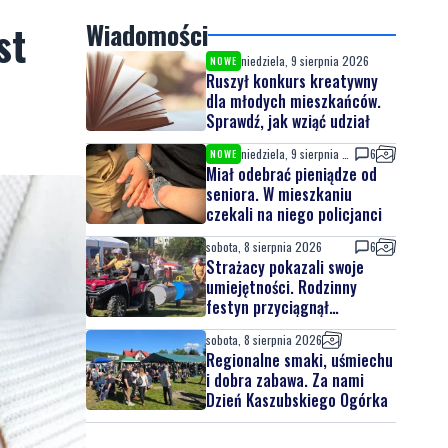
st
Wiadomości
niedziela, 9 sierpnia 2026
NOWE
Ruszył konkurs kreatywny
dla młodych mieszkańców.
Sprawdź, jak wziąć udział
niedziela, 9 sierpnia 2026
6
NOWE
Miał odebrać pieniądze od
seniora. W mieszkaniu
czekali na niego policjanci
sobota, 8 sierpnia 2026
6
Strażacy pokazali swoje
umiejętności. Rodzinny
festyn przyciągnął
mieszkańców oraz gości
sobota, 8 sierpnia 2026
Regionalne smaki, uśmiechu
i dobra zabawa. Za nami
Dzień Kaszubskiego Ogórka