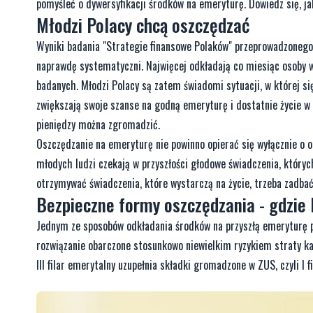
pomyśleć o dywersyfikacji środków na emeryturę. Dowiedz się, j
Młodzi Polacy chcą oszczędzać
Wyniki badania "Strategie finansowe Polaków" przeprowadzonego 
naprawdę systematyczni. Najwięcej odkładają co miesiąc osoby w
badanych. Młodzi Polacy są zatem świadomi sytuacji, w której si
zwiększają swoje szanse na godną emeryturę i dostatnie życie w
pieniędzy można zgromadzić.
Oszczędzanie na emeryturę nie powinno opierać się wyłącznie o o
młodych ludzi czekają w przyszłości głodowe świadczenia, któr
otrzymywać świadczenia, które wystarczą na życie, trzeba zadba
Bezpieczne formy oszczędzania - gdzie
Jednym ze sposobów odkładania środków na przyszłą emeryturę pr
rozwiązanie obarczone stosunkowo niewielkim ryzykiem straty ka
III filar emerytalny uzupełnia składki gromadzone w ZUS, czyli I filar