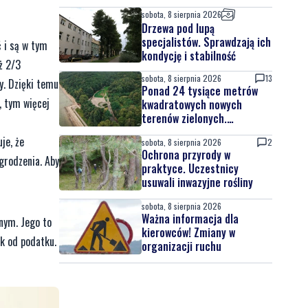
sobota, 8 sierpnia 2026
Drzewa pod lupą
specjalistów. Sprawdzają ich
 i są w tym
kondycję i stabilność
ż 2/3
sobota, 8 sierpnia 2026
13
y. Dzięki temu
Ponad 24 tysiące metrów
, tym więcej
kwadratowych nowych
terenów zielonych.
Powstanie nowa przestrzeń
je, że
sobota, 8 sierpnia 2026
2
do wypoczynku
Ochrona przyrody w
grodzenia. Aby
praktyce. Uczestnicy
usuwali inwazyjne rośliny
sobota, 8 sierpnia 2026
Ważna informacja dla
nym. Jego to
kierowców! Zmiany w
ek od podatku.
organizacji ruchu