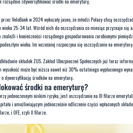
ak rozsądnie zdywersyfikować środki na emeryturę.
przez VeloBank w 2024 wykazały jasno, że młodzi Polacy chcą oszczędzać
 wieku 25-34 lat. Wśród nich do oszczędzania co miesiąc przyznaje się a
ę znaleźli i konieczności rozsądnego gospodarowania zarobionymi pieniędz
 podeszłym wieku. Im wcześniej rozpoczyna się oszczędzanie na emeryturę
dkładanie składek ZUS. Zakład Ubezpieczeń Społecznych już teraz informu
ych wysokość może być niższa nawet niż 30% ostatniego wypłaconego wyna
ć o dywersyfikację środków na emeryturę.
 lokować środki na emeryturę?
zy jednoczesnym niskim ryzyku, jest oszczędzanie na III filarze emerytal
pitału i umożliwiającym jednocześnie odliczenie części wpłaconych skład
ze, i OFE, czyli II filarze.