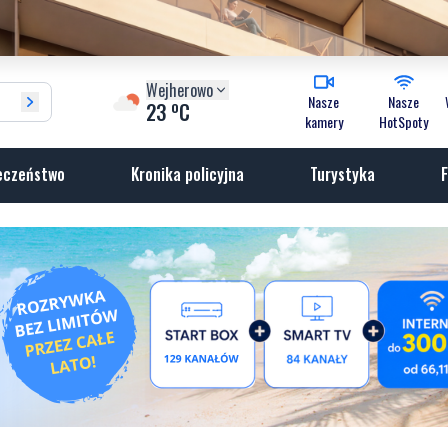
Wejherowo
Nasze
Nasze
o
23
C
kamery
HotSpoty
eczeństwo
Kronika policyjna
Turystyka
F