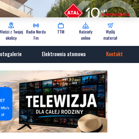
Wieści z Twojej
Radio Norda
TTM
Kościoły
Wyślij
okolicy
Fm
online
materiał
otogalerie
Elektrownia atomowa
Kontakt