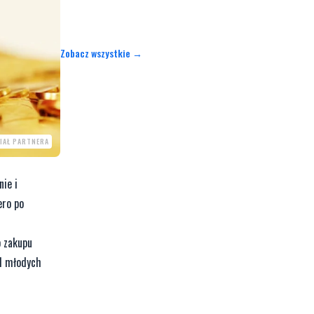
Zobacz wszystkie →
IAŁ PARTNERA
ie i
ero po
o zakupu
ód młodych