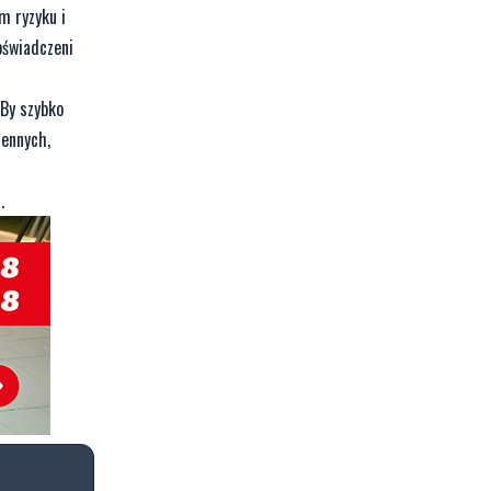
m ryzyku i
oświadczeni
 By szybko
iennych,
.