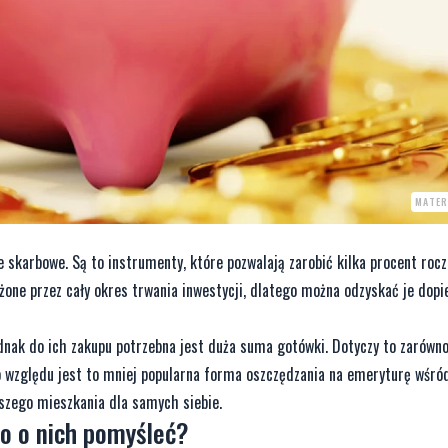
MATER
skarbowe. Są to instrumenty, które pozwalają zarobić kilka procent roczn
żone przez cały okres trwania inwestycji, dlatego można odzyskać je dopi
dnak do ich zakupu potrzebna jest duża suma gotówki. Dotyczy to zarówn
go względu jest to mniej popularna forma oszczędzania na emeryturę wśr
wszego mieszkania dla samych siebie.
to o nich pomyśleć?