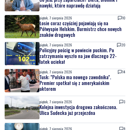
Łosie coraz częściej pojawiają się na
Półwyspie Helskim. Burmistrz chce nowych
znaków drogowych
piątek, 7 sierpnia 2026
20
Policyjny pościg w powiecie puckim. Po
zatrzymaniu wyszło na jaw dlaczego 22-
latek uciekał
piątek, 7 sierpnia 2026
14
Tusk: "Polska ma nowego zawodnika".
Premier spotkał się z amerykańskim
aktorem
piątek, 7 sierpnia 2026
3
Kolejna inwestycja drogowa zakończona.
Ulica Sudecka już przejezdna
piątek, 7 sierpnia 2026
9
Oddaj krew i spędź dzień z rodziną. 'Darz Bór
– Dasz Krew'