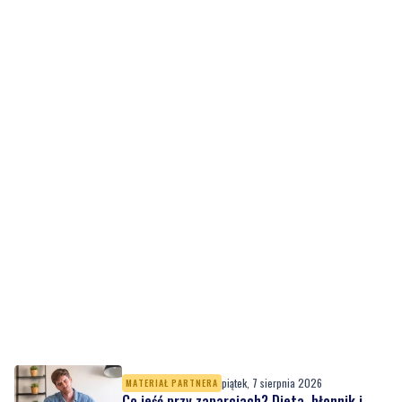
piątek, 7 sierpnia 2026
MATERIAŁ PARTNERA
Co jeść przy zaparciach? Dieta, błonnik i
nawyki, które naprawdę działają
piątek, 7 sierpnia 2026
10