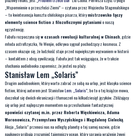
egzystencję.
Fabuła rozpoczyna się
w czasach rewolucji kulturalnej w Chinach
, gdzie
młoda astrofizyczka, Ye Wenjie, odkrywa sygnał pochodzący z kosmosu. Z
czasem okazuje się, że ludzkość staje przed największym wyzwaniem w historii
– kontaktem z obcą cywilizacją. Fabuła jest tak wciągająca, że w trakcie
słuchania audiobooka zapomnisz, że jesteś na plaży.
Stanisław Lem „Solaris”
Drugim audiobookiem, który warto zabrać ze sobą na urlop, jest klasyka science
fiction, której autorem jest Stanisław
Lem. „Solaris”
, bo to o tej książce mowa,
doczekał się dwóch ekranizacji i tłumaczeń na kilkadziesiąt języków. Zbliżający
się urlop jest najlepszym momentem na przesłuchanie fantastycznej
opowieści czytanej m.in. przez Roberta Więckiewicza, Adama
Woronowicza, Przemysława Wyszyńskiego i Magdalenę Cielecką
.
Akcja „Solaris” przenosi nas na odległą planetę o tej samej nazwie, gdzie
naukowcy próbują zrozumieć tajemniczy ocean, który sprawia wrażenie żywej
istoty. Główny bohater, psycholog Kris Kelvin, przybywa na stację badawczą, aby
zbadać dziwne wydarzenia, które miały tam miejsce. Z czasem odkrywa, że
ocean ma zdolność materializowania ludzkich wspomnień i lęków. Słuchając