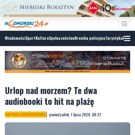
Wiadomości
Sport
Kultura
Społeczeństwo
Kronika policyjna
Turystyka
Fotoga
Urlop nad morzem? Te dwa
audiobooki to hit na plażę
poniedziałek, 1 lipca 2024, 08:22
ARTYKUŁ SPONSOROWANY