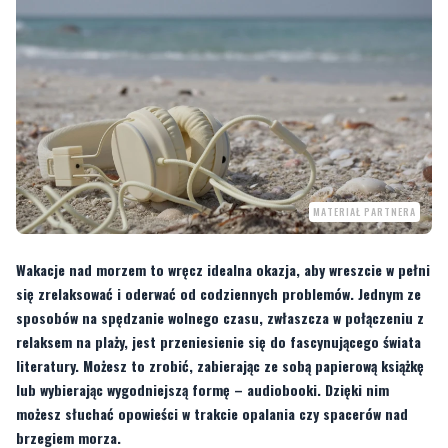
MATERIAŁ PARTNERA
Wakacje nad morzem to wręcz idealna okazja, aby wreszcie w pełni
się zrelaksować i oderwać od codziennych problemów. Jednym ze
sposobów na spędzanie wolnego czasu, zwłaszcza w połączeniu z
relaksem na plaży, jest przeniesienie się do fascynującego świata
literatury. Możesz to zrobić, zabierając ze sobą papierową książkę
lub wybierając wygodniejszą formę – audiobooki. Dzięki nim
możesz słuchać opowieści w trakcie opalania czy spacerów nad
brzegiem morza.
Dlaczego to audiobooki powinny
towarzyszyć ci w trakcie urlopu?