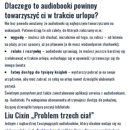
Nie bez powodu uważamy, że audiobooki są najlepszymi towarzyszami na
wakacjach. Potwierdzają to ich zalety, do których zaliczamy m.in.:
wygodę
– możesz ich słuchać, niezależnie od tego, co robisz – od leżenia
na plaży, przez spacery, aż po pływanie (o ile masz wodoodporne słuchawki);
relaks i rozrywkę
– audiobooki sprawiają, że możesz jeszcze bardziej się
zrelaksować w trakcie urlopu, wsłuchując się w opowieść i przenosząc się do
innego świata;
łatwy dostęp do tysięcy książek
– wystarczy pobrać je na swoje
urządzenie, aby móc zabrać ze sobą na urlop nawet dziesiątki ulubionych
pozycji.
Świetnym pomysłem jest także zainstalowanie aplikacji serwisu z audiobookami,
np. Audioteki. Po wykupieniu abonamentu otrzymujesz dostęp do pokaźnej,
liczącej dziesiątki tysięcy pozycji biblioteki.
Liu Cixin „Problem trzech ciał”
Jednym z najbardziej fascynujących audiobooków, który idealnie nadaje się na
plażowy relaks, jest „
Problem trzech ciał
” Liu Cixina. Pierwsza część trylogii
„Wspomnienie o przeszłości Ziemi” – czytana przez Wojciecha Stagenalskiego
– to kwintesencja kunsztu chińskiego pisarza, który
mistrzowsko łączy
elementy science fiction z filozoficznymi pytaniami
o naszą