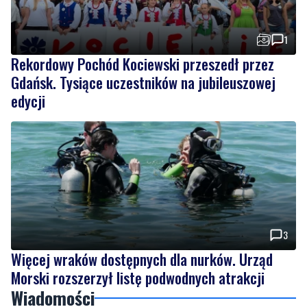
Rekordowy Pochód Kociewski przeszedł przez
Gdańsk. Tysiące uczestników na jubileuszowej
edycji
3
Więcej wraków dostępnych dla nurków. Urząd
Morski rozszerzył listę podwodnych atrakcji
Wiadomości
sobota, 8 sierpnia 2026
NOWE
Ochrona przyrody w praktyce. Uczestnicy
usuwali inwazyjne rośliny