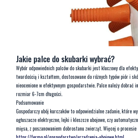
Jakie palce do skubarki wybrać?
Wybór odpowiednich palców do skubarki jest kluczowy dla efekty
twardością i kształtem, dostosowane do różnych typów piór i skó
nieocenione w efektywnym gospodarstwie. Palce należy dobrać inn
rozmiar 6-7cm długości.
Podsumowanie
Gospodarczy ubój kurczaków to odpowiedzialne zadanie, które wy
ogłuszacze elektryczne, lejki i kleszcze ubojowe, czy automatycz
mięsa, z poszanowaniem dobrostanu zwierząt. Więcej o procesie 
https://fermo.pl/gospodarstwo/urzadzenia-ubojowe.html