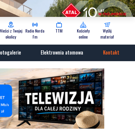
Wieści z Twojej
Radio Norda
TTM
Kościoły
Wyślij
okolicy
Fm
online
materiał
otogalerie
Elektrownia atomowa
Kontakt