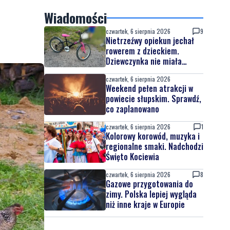
Wiadomości
czwartek, 6 sierpnia 2026
9
Nietrzeźwy opiekun jechał
rowerem z dzieckiem.
Dziewczynka nie miała
kasku
czwartek, 6 sierpnia 2026
Weekend pełen atrakcji w
powiecie słupskim. Sprawdź,
co zaplanowano
czwartek, 6 sierpnia 2026
1
Kolorowy korowód, muzyka i
regionalne smaki. Nadchodzi
Święto Kociewia
czwartek, 6 sierpnia 2026
8
Gazowe przygotowania do
zimy. Polska lepiej wygląda
niż inne kraje w Europie