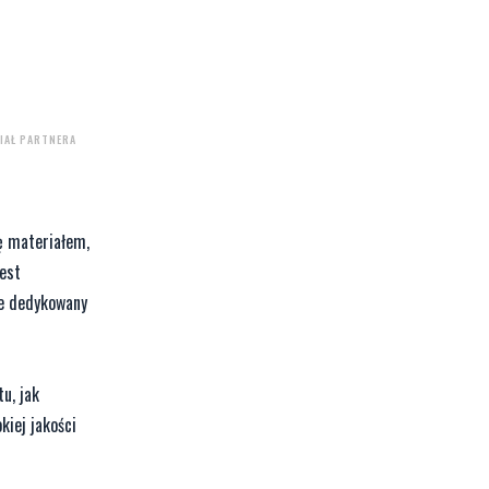
IAŁ PARTNERA
ię materiałem,
jest
że dedykowany
u, jak
kiej jakości