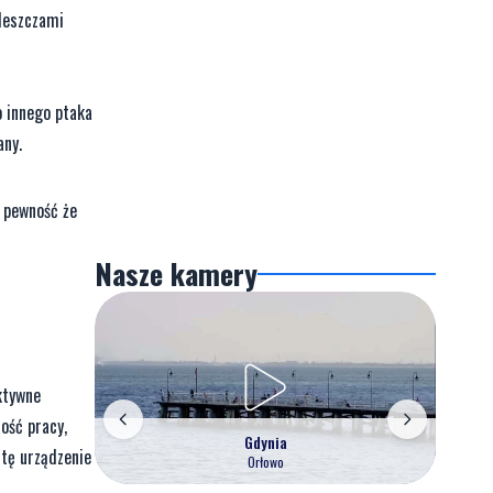
kleszczami
o innego ptaka
any.
ą pewność że
Nasze kamery
ektywne
ość pracy,
Gdynia
ztę urządzenie
Orłowo