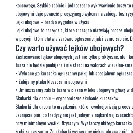
końcowego. Szybkie zabicie i jednoczesne wykrwawienie tuszy to
ubojowymi daje pewność precyzyjnego wykonania zabiegu bez ryzyk
Lejki ubojowe – bardzo wygodne w użyciu
Lejki ubojowe to narzędzia, które znacząco ułatwiają proces ubo
w pozycji, która ułatwia zarówno ogłuszanie, jak i samo zabicie. D
Czy warto używać lejków ubojowych?
Zastosowanie lejków ubojowych jest nie tylko praktyczne, ale i k
tusza nie będzie poobijana i nie starci na walorach wizualno-sm
• Wybrane go kurczaka ogłuszamy pałką lub specjalnym ogłusza
• Zabijamy ptaka kleszczami ubojowymi
• Umieszczamy zabita tuszę w ciasno w leku ubojowym głową w d
Skubarki dla drobiu – ergonomiczne skubanie kurczaków
Skubarki dla drobiu to urządzenia, które rewolucjonizują proces 
usunięcie piór, co tradycyjnie jest jednym z najbardziej czasoc
przy minimalnym wysiłku fizycznym. Wystarczy ubitego kurczaka w
zrobi za nas samo. Ze skubarki wyciągamy piękną obraną z piór t