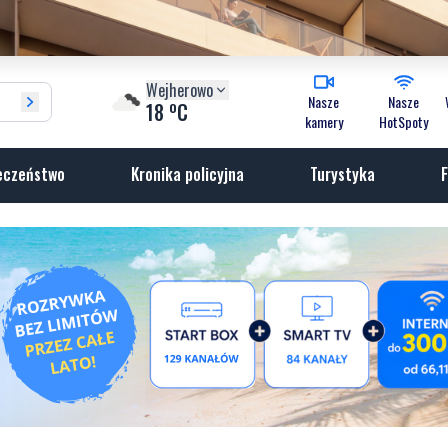
Wejherowo
Nasze
Nasze
o
18
C
kamery
HotSpoty
eczeństwo
Kronika policyjna
Turystyka
F