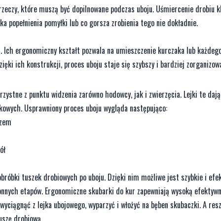
 rzeczy, które muszą być dopilnowane podczas uboju. Uśmiercenie drobiu 
a popełnienia pomyłki lub co gorsza zrobienia tego nie dokładnie.
ju. Ich ergonomiczny kształt pozwala na umieszczenie kurczaka lub każdeg
zięki ich konstrukcji, proces uboju staje się szybszy i bardziej zorganizow
orzystne z punktu widzenia zarówno hodowcy, jak i zwierzęcia. Lejki te daj
akowych. Usprawniony proces uboju wygląda następująco:
czem
ół
obróbki tuszek drobiowych po uboju. Dzięki nim możliwe jest szybkie i ef
hłonnych etapów. Ergonomiczne skubarki do kur zapewniają wysoką efektywn
yciągnąć z lejka ubojowego, wyparzyć i włożyć na bęben skubaczki. A res
uszę drobiową.