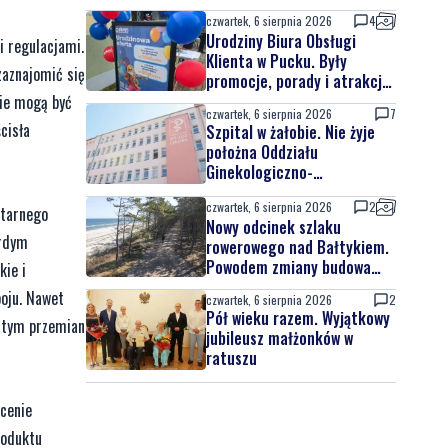
czwartek, 6 sierpnia 2026
4
Urodziny Biura Obsługi
i regulacjami.
Klienta w Pucku. Były
zaznajomić się
promocje, porady i atrakcje
dla najmłodszych
nie mogą być
czwartek, 6 sierpnia 2026
7
cisła
Szpital w żałobie. Nie żyje
położna Oddziału
Ginekologiczno-
Położniczego
czwartek, 6 sierpnia 2026
2
itarnego
Nowy odcinek szlaku
ardym
rowerowego nad Bałtykiem.
Powodem zmiany budowa
kie i
elektrowni jądrowej
boju. Nawet
czwartek, 6 sierpnia 2026
2
Pół wieku razem. Wyjątkowy
z tym przemian
jubileusz małżonków w
ratuszu
rcenie
roduktu