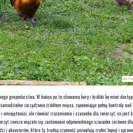
MATER
ego gospodarstwa. W końcu po to chowamy kury i króliki by mieć dostęp
amodzielne zarządzanie źródłem mięsa, zapewniając pełną kontrolę nad j
 umiejętności, ale również zrozumienia i szacunku dla zwierząt, co jest 
erząt zawsze wiązało się zachowanie odpowiedniego szacunku zarówno dla 
i i akcesoriów, które tę trudną czynność pozwalają zrobić lepiej i sprawn