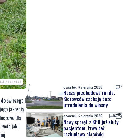
IAŁ PARTNERA
czwartek, 6 sierpnia 2026
7
Rusza przebudowa ronda.
Kierowców czekają duże
 do świeżego i
utrudnienia do wiosny
ego jakością i
czwartek, 6 sierpnia 2026
6
kluczowe dla
Nowy sprzęt z KPO już służy
życia jak i
pacjentom, trwa też
rozbudowa placówki
iej.