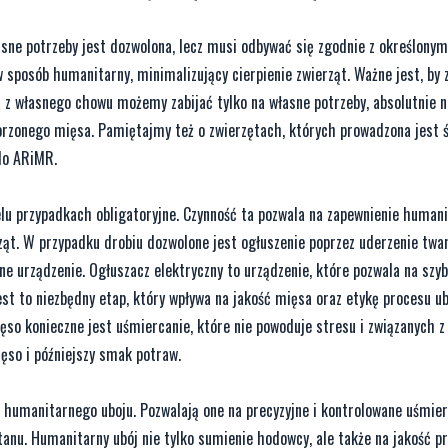
ne potrzeby jest dozwolona, lecz musi odbywać się zgodnie z określonym
 sposób humanitarny, minimalizujący cierpienie zwierząt. Ważne jest, by 
a z własnego chowu możemy zabijać tylko na własne potrzeby, absolutnie 
rzonego mięsa. Pamiętajmy też o zwierzętach, których prowadzona jest ś
do ARiMR.
ielu przypadkach obligatoryjne. Czynność ta pozwala na zapewnienie human
rząt. W przypadku drobiu dozwolone jest ogłuszenie poprzez uderzenie tw
e urządzenie. Ogłuszacz elektryczny to urządzenie, które pozwala na szyb
est to niezbędny etap, który wpływa na jakość mięsa oraz etykę procesu u
o konieczne jest uśmiercanie, które nie powoduje stresu i związanych 
ęso i późniejszy smak potraw.
 humanitarnego uboju. Pozwalają one na precyzyjne i kontrolowane uśmie
tanu. Humanitarny ubój nie tylko sumienie hodowcy, ale także na jakość p