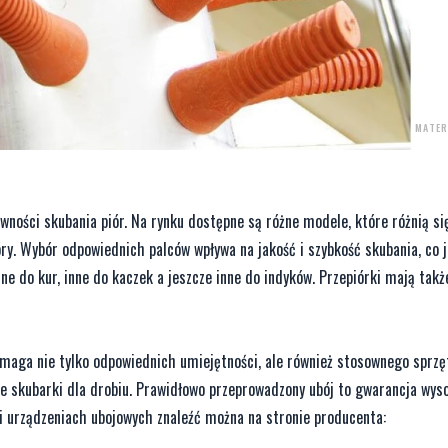
MATER
wności skubania piór. Na rynku dostępne są różne modele, które różnią s
ry. Wybór odpowiednich palców wpływa na jakość i szybkość skubania, co 
e do kur, inne do kaczek a jeszcze inne do indyków. Przepiórki mają tak
maga nie tylko odpowiednich umiejętności, ale również stosownego sprzęt
ne skubarki dla drobiu. Prawidłowo przeprowadzony ubój to gwarancja wyso
i urządzeniach ubojowych znaleźć można na stronie producenta: