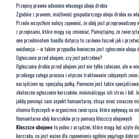
Przepisy prawne odnośnie własnego uboju drobiu
Zgodnie z prawem, możliwość gospodarczego uboju drobiu na włas
Przede wszystkim należy zapewnić, że ubój jest przeprowadzany w
z przepisami, które mogą się zmieniać. Pamiętajmy, że zwierzęt
one przedmiotem handlu dotyczy to zarówno tuszek jak i przetwo
ewidencja – w takim przypadku konieczne jest zgłoszenie uboju 
Ogłuszanie przed ubojem, czy jest potrzebne?
Ogłuszanie drobiu przed ubojem jest nie tylko zalecane, ale w w
przebiegu całego procesu i etyczne traktowanie zabijanych zwie
narzędziem np. specjalną pałką. Pomocne jest także specjalizowan
skuteczne ogłuszenie kurczaków, minimalizując ich stres i ból. J
jakby pominąć sam aspekt humanitarny, chcąc mieć smaczne mięs
chemio fizycznych w organizmie zwierzęcia, które wpływają na mi
Humanitarne ubój kurczaków przy pomocy kleszczy ubojowych
Kleszcze ubojowe
to jedno z urządzeń, które mogą być użyte do
kurczaka, co jest ważne dla zapewnienia ogólnie pojętego dobros